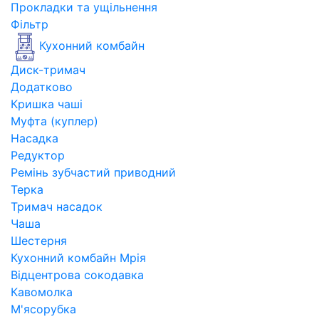
Прокладки та ущільнення
Фільтр
Кухонний комбайн
Диск-тримач
Додатково
Кришка чаші
Муфта (куплер)
Насадка
Редуктор
Ремінь зубчастий приводний
Терка
Тримач насадок
Чаша
Шестерня
Кухонний комбайн Мрія
Відцентрова сокодавка
Кавомолка
М'ясорубка