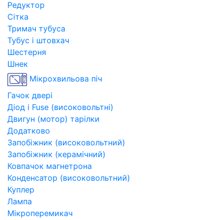
Редуктор
Сітка
Тримач тубуса
Тубус і штовхач
Шестерня
Шнек
Мікрохвильова піч
Гачок двері
Діод і Fuse (високовольтні)
Двигун (мотор) тарілки
Додатково
Запобіжник (високовольтний)
Запобіжник (керамічний)
Ковпачок магнетрона
Конденсатор (високовольтний)
Куплер
Лампа
Мікроперемикач