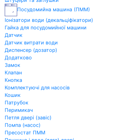
Штуцери та заглушки
Посудомийна машина (ПММ)
Іонізатори води (декальціфікатори)
Гайка для посудомийної машини
Датчик
Датчик витрати води
Диспенсер (дозатор)
Додатково
Замок
Клапан
Кнопка
Комплектуючі для насосів
Кошик
Патрубок
Перимикач
Петля двері (завіс)
Помпа (насос)
Пресостат ПММ