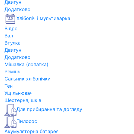
Двигун
Додатково
Хлібопіч і мультиварка
Відро
Вал
Втулка
Двигун
Додатково
Мішалка (лопатка)
Ремінь
Сальник хлібопічки
Тен
Ущільнювач
Шестерня, шків
Для прибирання та догляду
Пилосос
Акумуляторна батарея