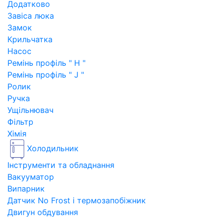
Додатково
Завіса люка
Замок
Крильчатка
Насос
Ремінь профіль " H "
Ремінь профіль " J "
Ролик
Ручка
Ущільнювач
Фільтр
Хімія
Холодильник
Інструменти та обладнання
Вакууматор
Випарник
Датчик No Frost і термозапобіжник
Двигун обдування