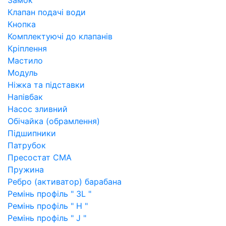
Замок
Клапан подачі води
Кнопка
Комплектуючі до клапанів
Кріплення
Мастило
Модуль
Ніжка та підставки
Напівбак
Насос зливний
Обічайка (обрамлення)
Підшипники
Патрубок
Пресостат СМА
Пружина
Ребро (активатор) барабана
Ремінь профіль " 3L "
Ремінь профіль " H "
Ремінь профіль " J "