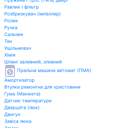
Пружина і трос (тяга) двері
Равлик і фільтр
Розбризкувач (імпеллер)
Ролик
Ручка
Сальник
Тен
Ущільнювач
Хімія
Шланг заливний, зливний
Пральна машина автомат (ПМА)
Амортизатор
Втулка ремонтна для хрестовини
Гума (Манжета)
Датчик температури
Дверцята (люк)
Двигун
Завіса люка