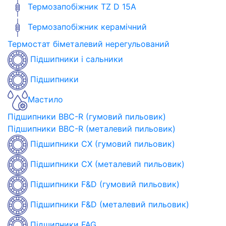
Термозапобіжник TZ D 15A
Термозапобіжник керамічний
Термостат біметалевий нерегульований
Підшипники і сальники
Підшипники
Мастило
Підшипники BBC-R (гумовий пильовик)
Підшипники BBC-R (металевий пильовик)
Підшипники CX (гумовий пильовик)
Підшипники CX (металевий пильовик)
Підшипники F&D (гумовий пильовик)
Підшипники F&D (металевий пильовик)
Підшипники FAG