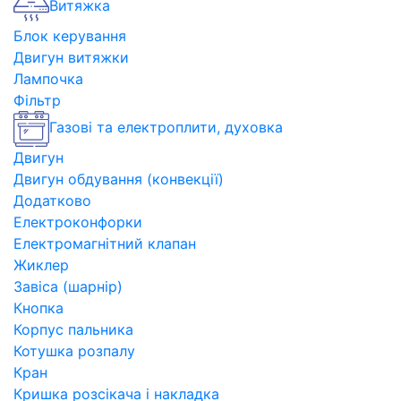
Витяжка
Блок керування
Двигун витяжки
Лампочка
Фільтр
Газові та електроплити, духовка
Двигун
Двигун обдування (конвекції)
Додатково
Електроконфорки
Електромагнітний клапан
Жиклер
Завіса (шарнір)
Кнопка
Корпус пальника
Котушка розпалу
Кран
Кришка розсікача і накладка