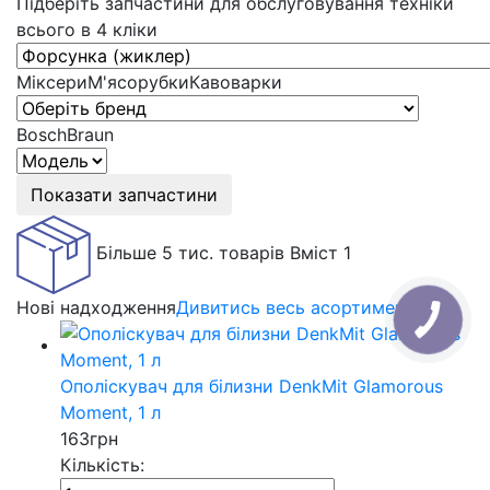
Підберіть запчастини для обслуговування техніки
всього в 4 кліки
Міксери
М'ясорубки
Кавоварки
Bosch
Braun
Показати запчастини
Більше 5 тис. товарів
Вміст 1
Нові надходження
Дивитись весь асортимент
Ополіскувач для білизни DenkMit Glamorous
Moment, 1 л
163
грн
Кількість: