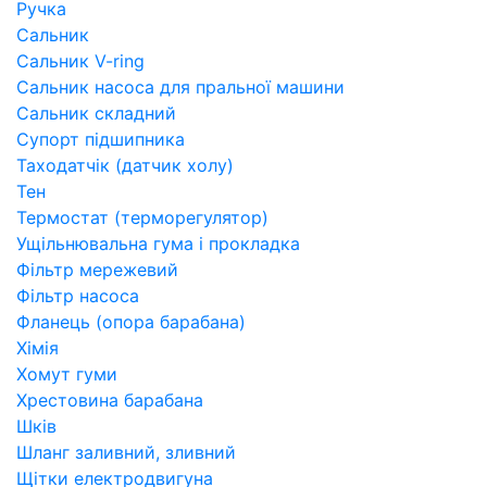
Ручка
Сальник
Сальник V-ring
Сальник насоса для пральної машини
Сальник складний
Супорт підшипника
Таходатчік (датчик холу)
Тен
Термостат (терморегулятор)
Ущільнювальна гума і прокладка
Фільтр мережевий
Фільтр насоса
Фланець (опора барабана)
Хімія
Хомут гуми
Хрестовина барабана
Шків
Шланг заливний, зливний
Щітки електродвигуна