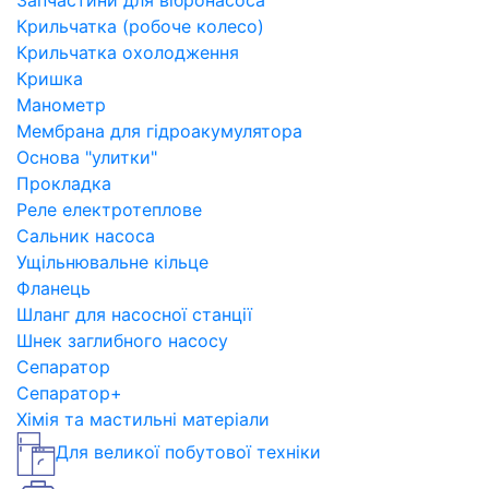
Запчастини для вібронасоса
Крильчатка (робоче колесо)
Крильчатка охолодження
Кришка
Манометр
Мембрана для гідроакумулятора
Основа "улитки"
Прокладка
Реле електротеплове
Сальник насоса
Ущільнювальне кільце
Фланець
Шланг для насосної станції
Шнек заглибного насосу
Сепаратор
Сепаратор+
Хімія та мастильні матеріали
Для великої побутової техніки