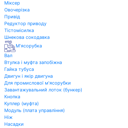
Міксер
Овочерізка
Привід
Редуктор приводу
Тістомісилка
Шнекова сокодавка
М'ясорубка
Вал
Втулка і муфта запобіжна
Гайка тубуса
Двигун і якір двигуна
Для промислової м'ясорубки
Завантажувальний лоток (бункер)
Кнопка
Куплер (муфта)
Модуль (плата управління)
Ніж
Насадки