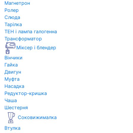
Магнетрон
Ролер
Слюда
Тарілка
ТЕН і лампа галогенна
Трансформатор
Міксер і блендер
Вінчики
Гайка
Двигун
Муфта
Насадка
Редуктор-кришка
Чаша
Шестерня
Соковижималка
Втулка