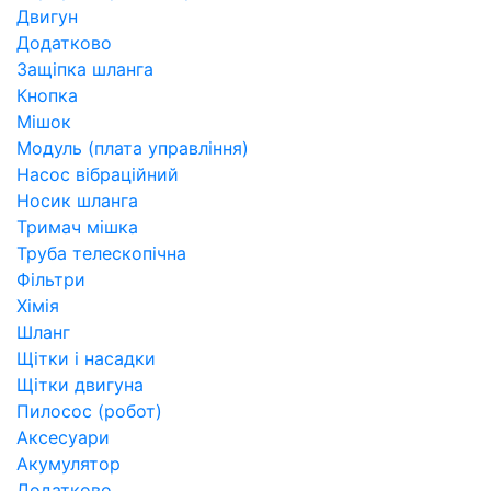
Двигун
Додатково
Защіпка шланга
Кнопка
Мішок
Модуль (плата управління)
Насос вібраційний
Носик шланга
Тримач мішка
Труба телескопічна
Фільтри
Хімія
Шланг
Щітки і насадки
Щітки двигуна
Пилосос (робот)
Аксесуари
Акумулятор
Додатково