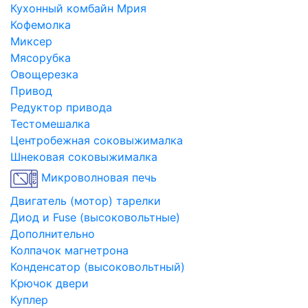
Кухонный комбайн Мрия
Кофемолка
Миксер
Мясорубка
Овощерезка
Привод
Редуктор привода
Тестомешалка
Центробежная соковыжималка
Шнековая соковыжималка
Микроволновая печь
Двигатель (мотор) тарелки
Диод и Fuse (высоковольтные)
Дополнительно
Колпачок магнетрона
Конденсатор (высоковольтный)
Крючок двери
Куплер