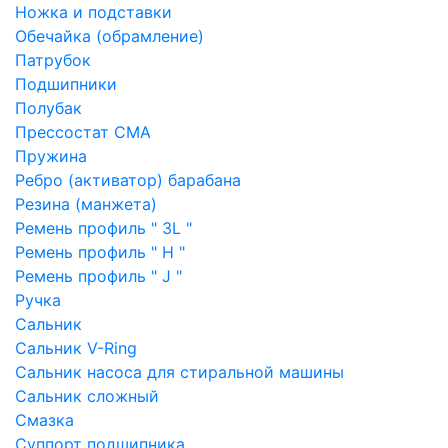
Ножка и подставки
Обечайка (обрамление)
Патрубок
Подшипники
Полубак
Прессостат СМА
Пружина
Ребро (активатор) барабана
Резина (манжета)
Ремень профиль " 3L "
Ремень профиль " H "
Ремень профиль " J "
Ручка
Сальник
Сальник V-Ring
Сальник насоса для стиральной машины
Сальник сложный
Смазка
Суппорт подшипника