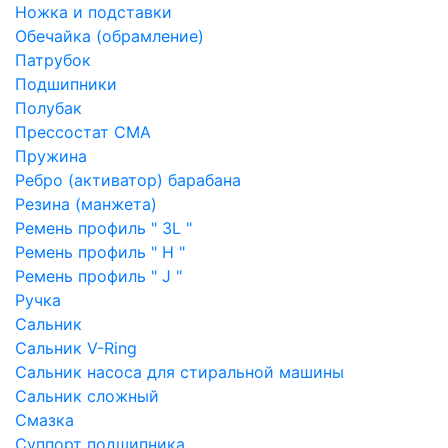
Ножка и подставки
Обечайка (обрамление)
Патрубок
Подшипники
Полубак
Прессостат СМА
Пружина
Ребро (активатор) барабана
Резина (манжета)
Ремень профиль " 3L "
Ремень профиль " H "
Ремень профиль " J "
Ручка
Сальник
Сальник V-Ring
Сальник насоса для стиральной машины
Сальник сложный
Смазка
Суппорт подшипника