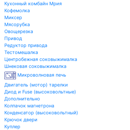
Кухонный комбайн Мрия
Кофемолка
Миксер
Мясорубка
Овощерезка
Привод
Редуктор привода
Тестомешалка
Центробежная соковыжималка
Шнековая соковыжималка
Микроволновая печь
Двигатель (мотор) тарелки
Диод и Fuse (высоковольтные)
Дополнительно
Колпачок магнетрона
Конденсатор (высоковольтный)
Крючок двери
Куплер