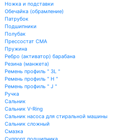
Ножка и подставки
Обечайка (обрамление)
Патрубок
Подшипники
Полубак
Прессостат СМА
Пружина
Ребро (активатор) барабана
Резина (манжета)
Ремень профиль " 3L "
Ремень профиль " H "
Ремень профиль " J "
Ручка
Сальник
Сальник V-Ring
Сальник насоса для стиральной машины
Сальник сложный
Смазка
Суппорт подшипника