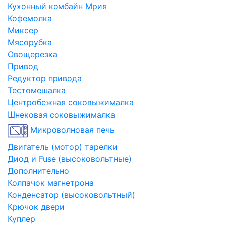
Кухонный комбайн Мрия
Кофемолка
Миксер
Мясорубка
Овощерезка
Привод
Редуктор привода
Тестомешалка
Центробежная соковыжималка
Шнековая соковыжималка
Микроволновая печь
Двигатель (мотор) тарелки
Диод и Fuse (высоковольтные)
Дополнительно
Колпачок магнетрона
Конденсатор (высоковольтный)
Крючок двери
Куплер