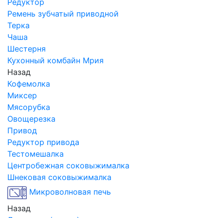
Редуктор
Ремень зубчатый приводной
Терка
Чаша
Шестерня
Кухонный комбайн Мрия
Назад
Кофемолка
Миксер
Мясорубка
Овощерезка
Привод
Редуктор привода
Тестомешалка
Центробежная соковыжималка
Шнековая соковыжималка
Микроволновая печь
Назад