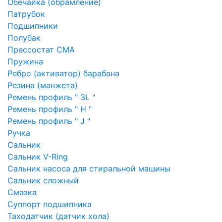
Обечайка (обрамление)
Патрубок
Подшипники
Полубак
Прессостат СМА
Пружина
Ребро (активатор) барабана
Резина (манжета)
Ремень профиль " 3L "
Ремень профиль " H "
Ремень профиль " J "
Ручка
Сальник
Сальник V-Ring
Сальник насоса для стиральной машины
Сальник сложный
Смазка
Суппорт подшипника
Таходатчик (датчик хола)