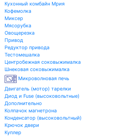
Кухонный комбайн Мрия
Кофемолка
Миксер
Мясорубка
Овощерезка
Привод
Редуктор привода
Тестомешалка
Центробежная соковыжималка
Шнековая соковыжималка
Микроволновая печь
Двигатель (мотор) тарелки
Диод и Fuse (высоковольтные)
Дополнительно
Колпачок магнетрона
Конденсатор (высоковольтный)
Крючок двери
Куплер