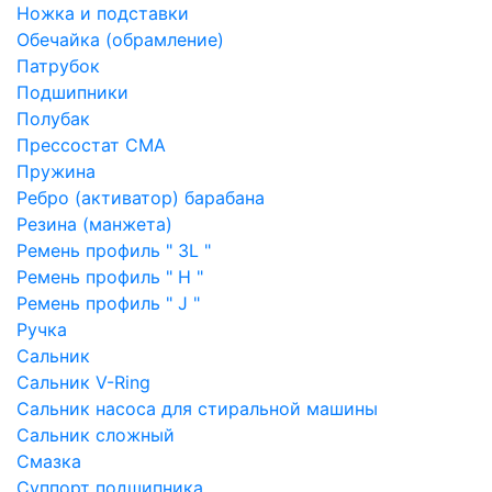
Ножка и подставки
Обечайка (обрамление)
Патрубок
Подшипники
Полубак
Прессостат СМА
Пружина
Ребро (активатор) барабана
Резина (манжета)
Ремень профиль " 3L "
Ремень профиль " H "
Ремень профиль " J "
Ручка
Сальник
Сальник V-Ring
Сальник насоса для стиральной машины
Сальник сложный
Смазка
Суппорт подшипника