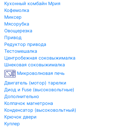
Кухонный комбайн Мрия
Кофемолка
Миксер
Мясорубка
Овощерезка
Привод
Редуктор привода
Тестомешалка
Центробежная соковыжималка
Шнековая соковыжималка
Микроволновая печь
Двигатель (мотор) тарелки
Диод и Fuse (высоковольтные)
Дополнительно
Колпачок магнетрона
Конденсатор (высоковольтный)
Крючок двери
Куплер