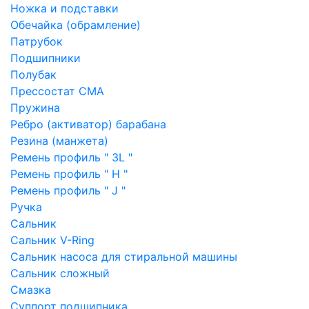
Ножка и подставки
Обечайка (обрамление)
Патрубок
Подшипники
Полубак
Прессостат СМА
Пружина
Ребро (активатор) барабана
Резина (манжета)
Ремень профиль " 3L "
Ремень профиль " H "
Ремень профиль " J "
Ручка
Сальник
Сальник V-Ring
Сальник насоса для стиральной машины
Сальник сложный
Смазка
Суппорт подшипника