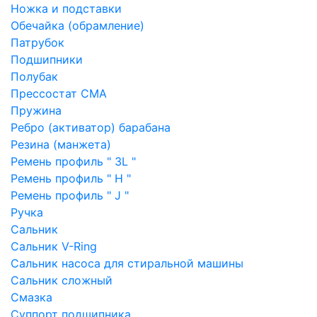
Ножка и подставки
Обечайка (обрамление)
Патрубок
Подшипники
Полубак
Прессостат СМА
Пружина
Ребро (активатор) барабана
Резина (манжета)
Ремень профиль " 3L "
Ремень профиль " H "
Ремень профиль " J "
Ручка
Сальник
Сальник V-Ring
Сальник насоса для стиральной машины
Сальник сложный
Смазка
Суппорт подшипника