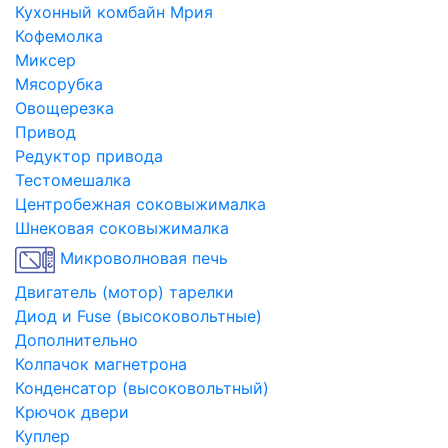
Кухонный комбайн Мрия
Кофемолка
Миксер
Мясорубка
Овощерезка
Привод
Редуктор привода
Тестомешалка
Центробежная соковыжималка
Шнековая соковыжималка
Микроволновая печь
Двигатель (мотор) тарелки
Диод и Fuse (высоковольтные)
Дополнительно
Колпачок магнетрона
Конденсатор (высоковольтный)
Крючок двери
Куплер