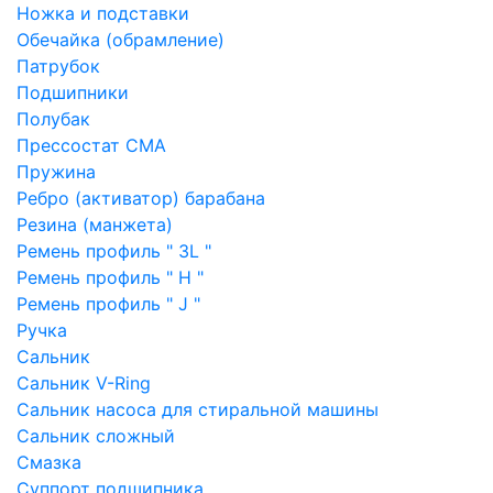
Ножка и подставки
Обечайка (обрамление)
Патрубок
Подшипники
Полубак
Прессостат СМА
Пружина
Ребро (активатор) барабана
Резина (манжета)
Ремень профиль " 3L "
Ремень профиль " H "
Ремень профиль " J "
Ручка
Сальник
Сальник V-Ring
Сальник насоса для стиральной машины
Сальник сложный
Смазка
Суппорт подшипника