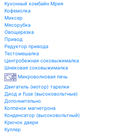
Кухонный комбайн Мрия
Кофемолка
Миксер
Мясорубка
Овощерезка
Привод
Редуктор привода
Тестомешалка
Центробежная соковыжималка
Шнековая соковыжималка
Микроволновая печь
Двигатель (мотор) тарелки
Диод и Fuse (высоковольтные)
Дополнительно
Колпачок магнетрона
Конденсатор (высоковольтный)
Крючок двери
Куплер