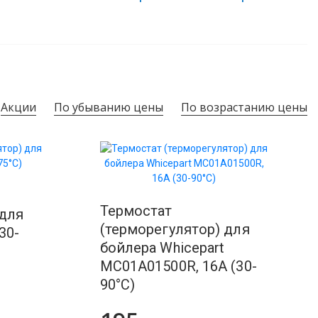
Акции
По убыванию цены
По возрастанию цены
Термостат
 для
(терморегулятор) для
30-
бойлера Whicepart
MC01A01500R, 16A (30-
90°C)