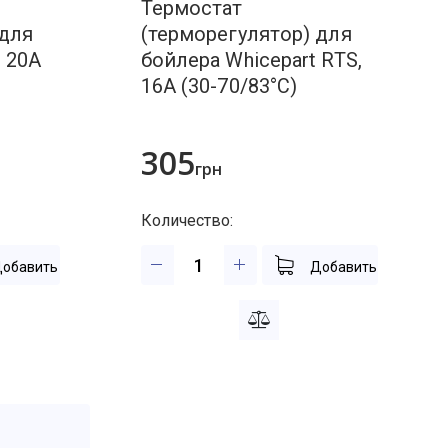
Термостат
 для
(терморегулятор) для
 20А
бойлера Whicepart RTS,
16А (30-70/83°C)
305
грн
Количество:
обавить
Добавить