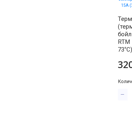
Щетки элек
Терм
(тер
бойл
RTM 
73°C
32
Колич