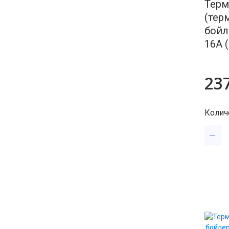
Терм
Тэн
(тер
бойл
Уплотнител
16А 
Фильтр нас
23
Фильтр сет
Фланец (оп
Колич
Химия
Хомут рез
Шкив
Шланг зали