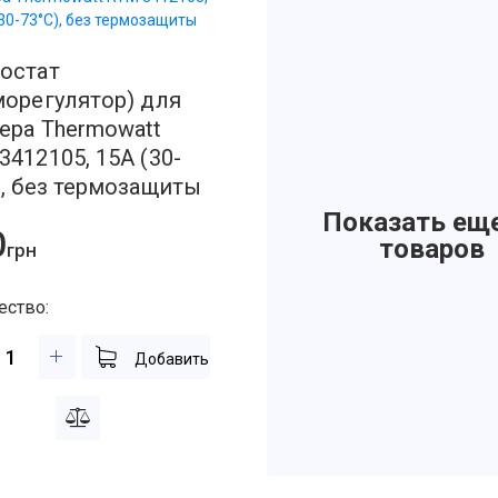
тродвигателя
остат
морегулятор) для
ера Thermowatt
3412105, 15А (30-
), без термозащиты
Показать ещ
0
товаров
грн
ество:
Добавить