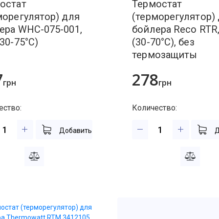
остат
Термостат
морегулятор) для
(терморегулятор)
ера WHC-075-001,
бойлера Reco RTR,
ьная резина и прокладка
(30-75°C)
(30-70°C), без
термозащиты
оса
7
278
грн
грн
евой
ора барабана)
ество:
Количество:
Добавить
Д
ины
вной, сливной