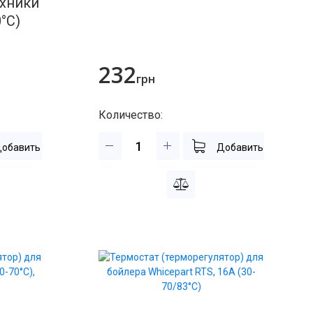
ехники
°C)
232
грн
Количество:
обавить
Добавить