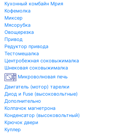
Кухонный комбайн Мрия
Кофемолка
Миксер
Мясорубка
Овощерезка
Привод
Редуктор привода
Тестомешалка
Центробежная соковыжималка
Шнековая соковыжималка
Микроволновая печь
Двигатель (мотор) тарелки
Диод и Fuse (высоковольтные)
Дополнительно
Колпачок магнетрона
Конденсатор (высоковольтный)
Крючок двери
Куплер