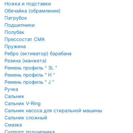
Ножка и подставки
Обечайка (обрамление)
Патрубок
Подшипники
Полубак
Прессостат СМА
Пружина
Ребро (активатор) барабана
Резина (манжета)
Ремень профиль " 3L "
Ремень профиль " H "
Ремень профиль " J "
Ручка
Сальник
Сальник V-Ring
Сальник насоса для стиральной машины
Сальник сложный
Смазка
Суппорт подшипника