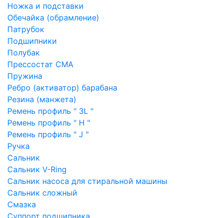
Ножка и подставки
Обечайка (обрамление)
Патрубок
Подшипники
Полубак
Прессостат СМА
Пружина
Ребро (активатор) барабана
Резина (манжета)
Ремень профиль " 3L "
Ремень профиль " H "
Ремень профиль " J "
Ручка
Сальник
Сальник V-Ring
Сальник насоса для стиральной машины
Сальник сложный
Смазка
Суппорт подшипника