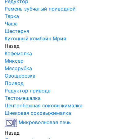
Редуктор
Ремень зубчатый приводной
Терка
Чаша
Шестерня
Кухонный комбайн Мрия
Назад
Кофемолка
Миксер
Мясорубка
Овощерезка
Привод
Редуктор привода
Тестомешалка
Центробежная соковыжималка
Шнековая соковыжималка
Микроволновая печь
Назад