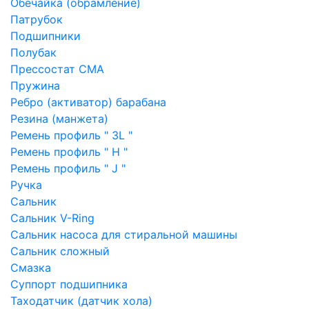
Обечайка (обрамление)
Патрубок
Подшипники
Полубак
Прессостат СМА
Пружина
Ребро (активатор) барабана
Резина (манжета)
Ремень профиль " 3L "
Ремень профиль " H "
Ремень профиль " J "
Ручка
Сальник
Сальник V-Ring
Сальник насоса для стиральной машины
Сальник сложный
Смазка
Суппорт подшипника
Таходатчик (датчик хола)