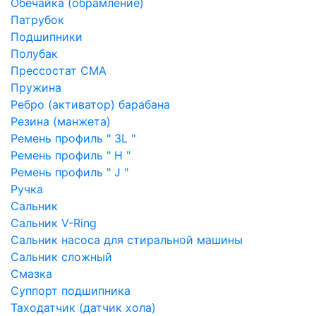
Обечайка (обрамление)
Патрубок
Подшипники
Полубак
Прессостат СМА
Пружина
Ребро (активатор) барабана
Резина (манжета)
Ремень профиль " 3L "
Ремень профиль " H "
Ремень профиль " J "
Ручка
Сальник
Сальник V-Ring
Сальник насоса для стиральной машины
Сальник сложный
Смазка
Суппорт подшипника
Таходатчик (датчик хола)