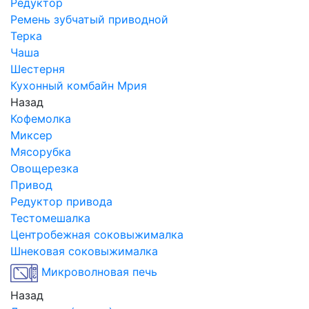
Редуктор
Ремень зубчатый приводной
Терка
Чаша
Шестерня
Кухонный комбайн Мрия
Назад
Кофемолка
Миксер
Мясорубка
Овощерезка
Привод
Редуктор привода
Тестомешалка
Центробежная соковыжималка
Шнековая соковыжималка
Микроволновая печь
Назад