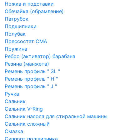
Ножка и подставки
Обечайка (обрамление)
Патрубок
Подшипники
Полубак
Прессостат СМА
Пружина
Ребро (активатор) барабана
Резина (манжета)
Ремень профиль " 3L "
Ремень профиль " H "
Ремень профиль " J "
Ручка
Сальник
Сальник V-Ring
Сальник насоса для стиральной машины
Сальник сложный
Смазка
Суппорт подшипника