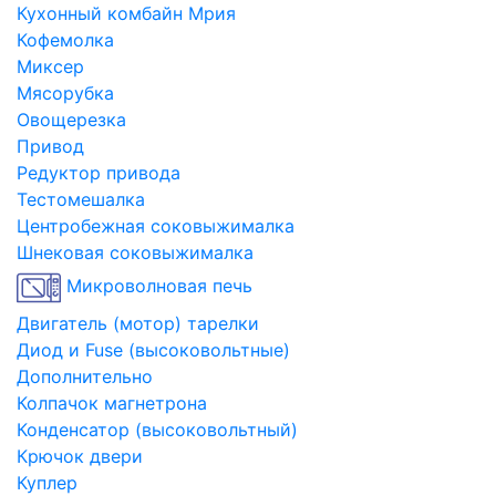
Кухонный комбайн Мрия
Кофемолка
Миксер
Мясорубка
Овощерезка
Привод
Редуктор привода
Тестомешалка
Центробежная соковыжималка
Шнековая соковыжималка
Микроволновая печь
Двигатель (мотор) тарелки
Диод и Fuse (высоковольтные)
Дополнительно
Колпачок магнетрона
Конденсатор (высоковольтный)
Крючок двери
Куплер