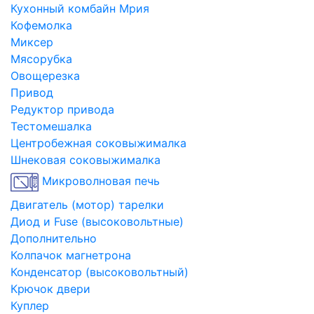
Кухонный комбайн Мрия
Кофемолка
Миксер
Мясорубка
Овощерезка
Привод
Редуктор привода
Тестомешалка
Центробежная соковыжималка
Шнековая соковыжималка
Микроволновая печь
Двигатель (мотор) тарелки
Диод и Fuse (высоковольтные)
Дополнительно
Колпачок магнетрона
Конденсатор (высоковольтный)
Крючок двери
Куплер