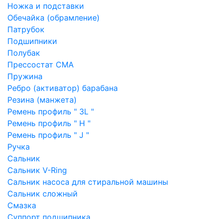
Ножка и подставки
Обечайка (обрамление)
Патрубок
Подшипники
Полубак
Прессостат СМА
Пружина
Ребро (активатор) барабана
Резина (манжета)
Ремень профиль " 3L "
Ремень профиль " H "
Ремень профиль " J "
Ручка
Сальник
Сальник V-Ring
Сальник насоса для стиральной машины
Сальник сложный
Смазка
Суппорт подшипника