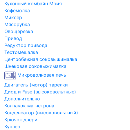
Кухонный комбайн Мрия
Кофемолка
Миксер
Мясорубка
Овощерезка
Привод
Редуктор привода
Тестомешалка
Центробежная соковыжималка
Шнековая соковыжималка
Микроволновая печь
Двигатель (мотор) тарелки
Диод и Fuse (высоковольтные)
Дополнительно
Колпачок магнетрона
Конденсатор (высоковольтный)
Крючок двери
Куплер