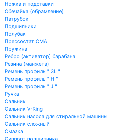
Ножка и подставки
Обечайка (обрамление)
Патрубок
Подшипники
Полубак
Прессостат СМА
Пружина
Ребро (активатор) барабана
Резина (манжета)
Ремень профиль " 3L "
Ремень профиль " H "
Ремень профиль " J "
Ручка
Сальник
Сальник V-Ring
Сальник насоса для стиральной машины
Сальник сложный
Смазка
Суппорт подшипника