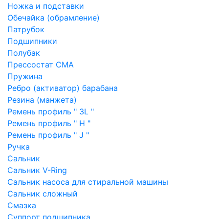
Ножка и подставки
Обечайка (обрамление)
Патрубок
Подшипники
Полубак
Прессостат СМА
Пружина
Ребро (активатор) барабана
Резина (манжета)
Ремень профиль " 3L "
Ремень профиль " H "
Ремень профиль " J "
Ручка
Сальник
Сальник V-Ring
Сальник насоса для стиральной машины
Сальник сложный
Смазка
Суппорт подшипника