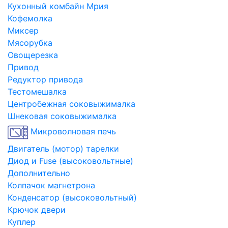
Кухонный комбайн Мрия
Кофемолка
Миксер
Мясорубка
Овощерезка
Привод
Редуктор привода
Тестомешалка
Центробежная соковыжималка
Шнековая соковыжималка
Микроволновая печь
Двигатель (мотор) тарелки
Диод и Fuse (высоковольтные)
Дополнительно
Колпачок магнетрона
Конденсатор (высоковольтный)
Крючок двери
Куплер