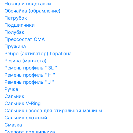
Ножка и подставки
Обечайка (обрамление)
Патрубок
Подшипники
Полубак
Прессостат СМА
Пружина
Ребро (активатор) барабана
Резина (манжета)
Ремень профиль " 3L "
Ремень профиль " H "
Ремень профиль " J "
Ручка
Сальник
Сальник V-Ring
Сальник насоса для стиральной машины
Сальник сложный
Смазка
Суппорт подшипника