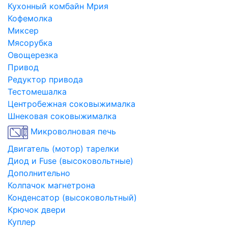
Кухонный комбайн Мрия
Кофемолка
Миксер
Мясорубка
Овощерезка
Привод
Редуктор привода
Тестомешалка
Центробежная соковыжималка
Шнековая соковыжималка
Микроволновая печь
Двигатель (мотор) тарелки
Диод и Fuse (высоковольтные)
Дополнительно
Колпачок магнетрона
Конденсатор (высоковольтный)
Крючок двери
Куплер