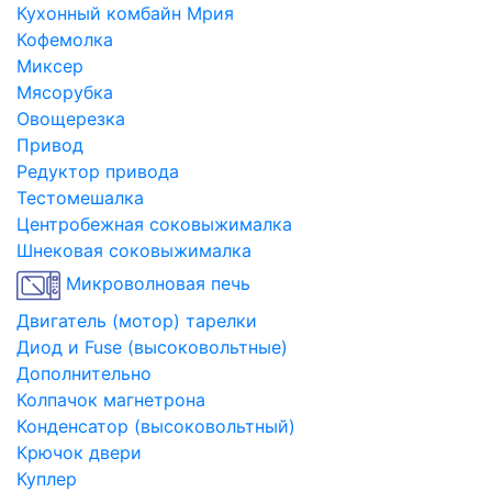
Кухонный комбайн Мрия
Кофемолка
Миксер
Мясорубка
Овощерезка
Привод
Редуктор привода
Тестомешалка
Центробежная соковыжималка
Шнековая соковыжималка
Микроволновая печь
Двигатель (мотор) тарелки
Диод и Fuse (высоковольтные)
Дополнительно
Колпачок магнетрона
Конденсатор (высоковольтный)
Крючок двери
Куплер