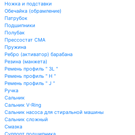
Ножка и подставки
Обечайка (обрамление)
Патрубок
Подшипники
Полубак
Прессостат СМА
Пружина
Ребро (активатор) барабана
Резина (манжета)
Ремень профиль " 3L "
Ремень профиль " H "
Ремень профиль " J "
Ручка
Сальник
Сальник V-Ring
Сальник насоса для стиральной машины
Сальник сложный
Смазка
Суппорт подшипника