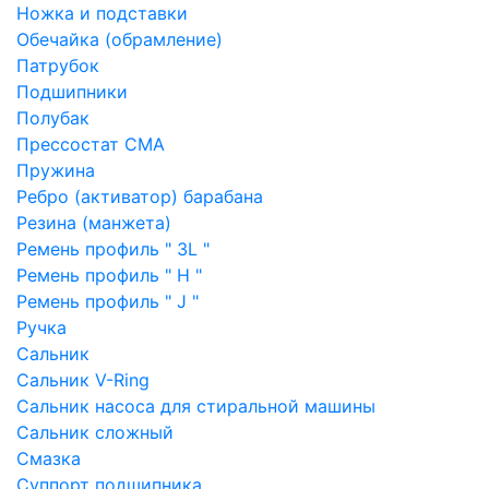
Ножка и подставки
Обечайка (обрамление)
Патрубок
Подшипники
Полубак
Прессостат СМА
Пружина
Ребро (активатор) барабана
Резина (манжета)
Ремень профиль " 3L "
Ремень профиль " H "
Ремень профиль " J "
Ручка
Сальник
Сальник V-Ring
Сальник насоса для стиральной машины
Сальник сложный
Смазка
Суппорт подшипника