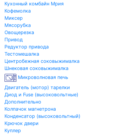
Кухонный комбайн Мрия
Кофемолка
Миксер
Мясорубка
Овощерезка
Привод
Редуктор привода
Тестомешалка
Центробежная соковыжималка
Шнековая соковыжималка
Микроволновая печь
Двигатель (мотор) тарелки
Диод и Fuse (высоковольтные)
Дополнительно
Колпачок магнетрона
Конденсатор (высоковольтный)
Крючок двери
Куплер