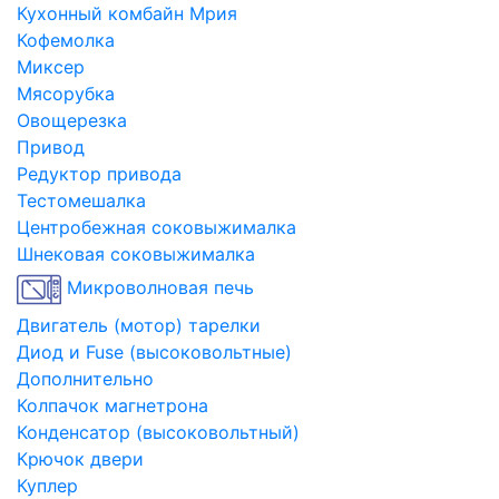
Кухонный комбайн Мрия
Кофемолка
Миксер
Мясорубка
Овощерезка
Привод
Редуктор привода
Тестомешалка
Центробежная соковыжималка
Шнековая соковыжималка
Микроволновая печь
Двигатель (мотор) тарелки
Диод и Fuse (высоковольтные)
Дополнительно
Колпачок магнетрона
Конденсатор (высоковольтный)
Крючок двери
Куплер