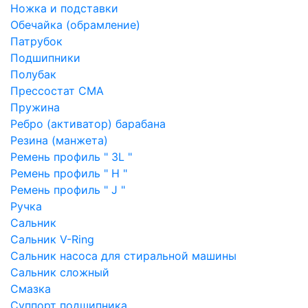
Ножка и подставки
Обечайка (обрамление)
Патрубок
Подшипники
Полубак
Прессостат СМА
Пружина
Ребро (активатор) барабана
Резина (манжета)
Ремень профиль " 3L "
Ремень профиль " H "
Ремень профиль " J "
Ручка
Сальник
Сальник V-Ring
Сальник насоса для стиральной машины
Сальник сложный
Смазка
Суппорт подшипника