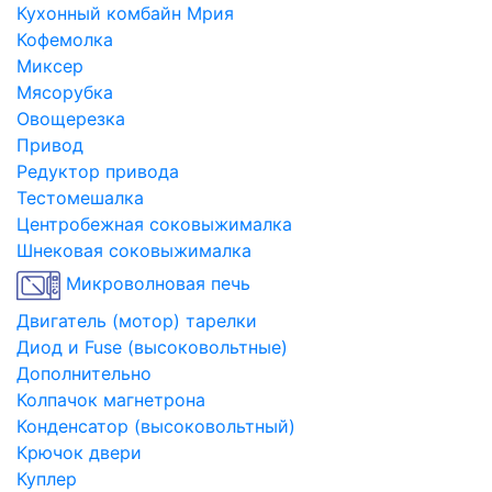
Кухонный комбайн Мрия
Кофемолка
Миксер
Мясорубка
Овощерезка
Привод
Редуктор привода
Тестомешалка
Центробежная соковыжималка
Шнековая соковыжималка
Микроволновая печь
Двигатель (мотор) тарелки
Диод и Fuse (высоковольтные)
Дополнительно
Колпачок магнетрона
Конденсатор (высоковольтный)
Крючок двери
Куплер