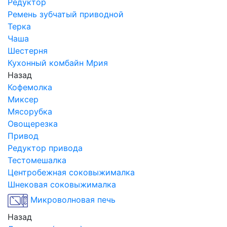
Редуктор
Ремень зубчатый приводной
Терка
Чаша
Шестерня
Кухонный комбайн Мрия
Назад
Кофемолка
Миксер
Мясорубка
Овощерезка
Привод
Редуктор привода
Тестомешалка
Центробежная соковыжималка
Шнековая соковыжималка
Микроволновая печь
Назад