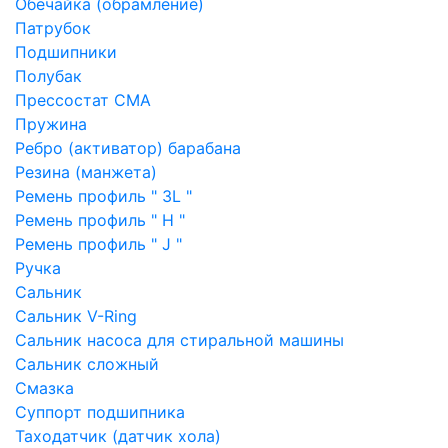
Обечайка (обрамление)
Патрубок
Подшипники
Полубак
Прессостат СМА
Пружина
Ребро (активатор) барабана
Резина (манжета)
Ремень профиль " 3L "
Ремень профиль " H "
Ремень профиль " J "
Ручка
Сальник
Сальник V-Ring
Сальник насоса для стиральной машины
Сальник сложный
Смазка
Суппорт подшипника
Таходатчик (датчик хола)