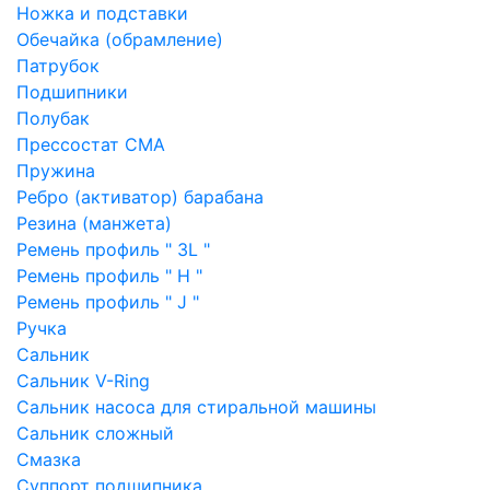
Ножка и подставки
Обечайка (обрамление)
Патрубок
Подшипники
Полубак
Прессостат СМА
Пружина
Ребро (активатор) барабана
Резина (манжета)
Ремень профиль " 3L "
Ремень профиль " H "
Ремень профиль " J "
Ручка
Сальник
Сальник V-Ring
Сальник насоса для стиральной машины
Сальник сложный
Смазка
Суппорт подшипника