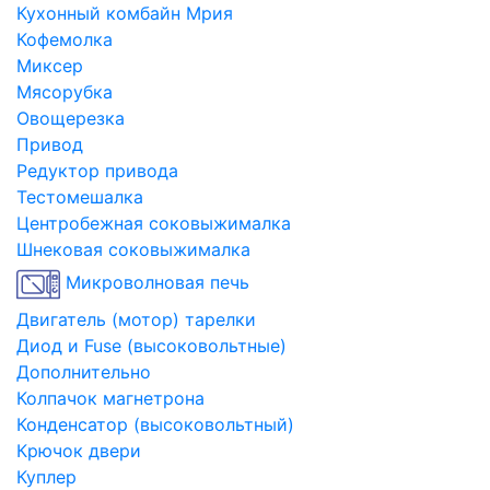
Кухонный комбайн Мрия
Кофемолка
Миксер
Мясорубка
Овощерезка
Привод
Редуктор привода
Тестомешалка
Центробежная соковыжималка
Шнековая соковыжималка
Микроволновая печь
Двигатель (мотор) тарелки
Диод и Fuse (высоковольтные)
Дополнительно
Колпачок магнетрона
Конденсатор (высоковольтный)
Крючок двери
Куплер