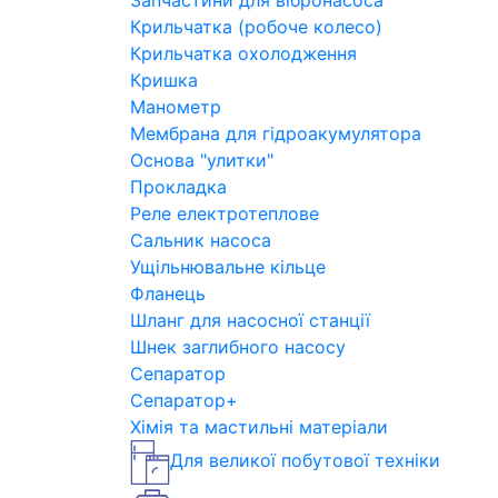
Запчастини для вібронасоса
Крильчатка (робоче колесо)
Крильчатка охолодження
Кришка
Манометр
Мембрана для гідроакумулятора
Основа "улитки"
Прокладка
Реле електротеплове
Сальник насоса
Ущільнювальне кільце
Фланець
Шланг для насосної станції
Шнек заглибного насосу
Сепаратор
Сепаратор+
Хімія та мастильні матеріали
Для великої побутової техніки