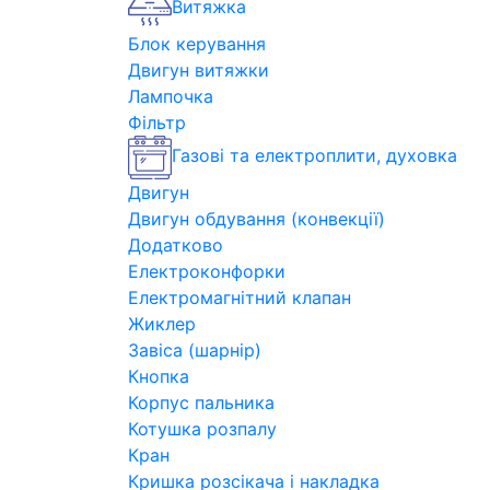
Витяжка
Блок керування
Двигун витяжки
Лампочка
Фільтр
Газові та електроплити, духовка
Двигун
Двигун обдування (конвекції)
Додатково
Електроконфорки
Електромагнітний клапан
Жиклер
Завіса (шарнір)
Кнопка
Корпус пальника
Котушка розпалу
Кран
Кришка розсікача і накладка