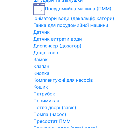
Штуцери та заглушки
Посудомийна машина (ПММ)
Іонізатори води (декальціфікатори)
Гайка для посудомийної машини
Датчик
Датчик витрати води
Диспенсер (дозатор)
Додатково
Замок
Клапан
Кнопка
Комплектуючі для насосів
Кошик
Патрубок
Перимикач
Петля двері (завіс)
Помпа (насос)
Пресостат ПММ