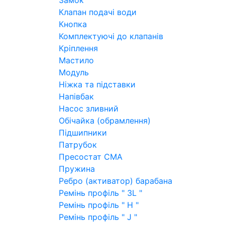
Замок
Клапан подачі води
Кнопка
Комплектуючі до клапанів
Кріплення
Мастило
Модуль
Ніжка та підставки
Напівбак
Насос зливний
Обічайка (обрамлення)
Підшипники
Патрубок
Пресостат СМА
Пружина
Ребро (активатор) барабана
Ремінь профіль " 3L "
Ремінь профіль " H "
Ремінь профіль " J "