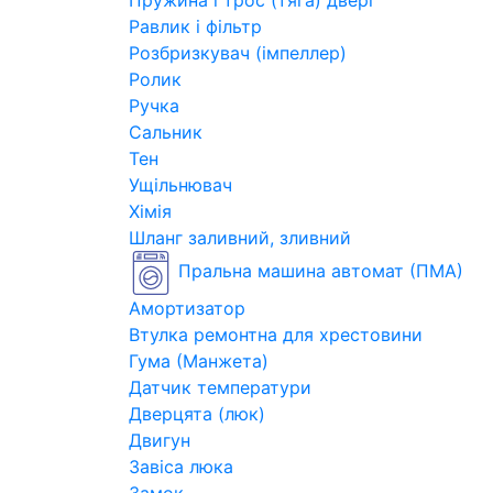
Пружина і трос (тяга) двері
Равлик і фільтр
Розбризкувач (імпеллер)
Ролик
Ручка
Сальник
Тен
Ущільнювач
Хімія
Шланг заливний, зливний
Пральна машина автомат (ПМА)
Амортизатор
Втулка ремонтна для хрестовини
Гума (Манжета)
Датчик температури
Дверцята (люк)
Двигун
Завіса люка