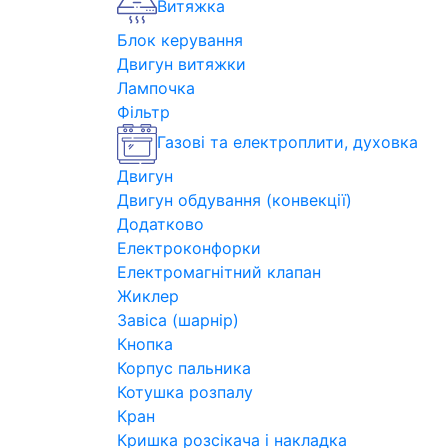
Витяжка
Блок керування
Двигун витяжки
Лампочка
Фільтр
Газові та електроплити, духовка
Двигун
Двигун обдування (конвекції)
Додатково
Електроконфорки
Електромагнітний клапан
Жиклер
Завіса (шарнір)
Кнопка
Корпус пальника
Котушка розпалу
Кран
Кришка розсікача і накладка