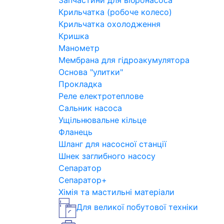
Запчастини для вібронасоса
Крильчатка (робоче колесо)
Крильчатка охолодження
Кришка
Манометр
Мембрана для гідроакумулятора
Основа "улитки"
Прокладка
Реле електротеплове
Сальник насоса
Ущільнювальне кільце
Фланець
Шланг для насосної станції
Шнек заглибного насосу
Сепаратор
Сепаратор+
Хімія та мастильні матеріали
Для великої побутової техніки