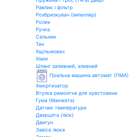
Пружина і трос (тяга) двері
Равлик і фільтр
Розбризкувач (імпеллер)
Ролик
Ручка
Сальник
Тен
Ущільнювач
Хімія
Шланг заливний, зливний
Пральна машина автомат (ПМА)
Амортизатор
Втулка ремонтна для хрестовини
Гума (Манжета)
Датчик температури
Дверцята (люк)
Двигун
Завіса люка