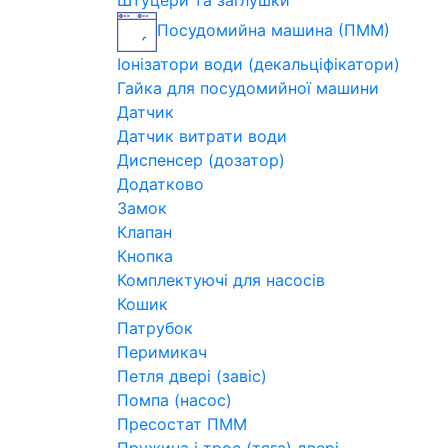
Штуцери та заглушки
Посудомийна машина (ПММ)
Іонізатори води (декальціфікатори)
Гайка для посудомийної машини
Датчик
Датчик витрати води
Диспенсер (дозатор)
Додатково
Замок
Клапан
Кнопка
Комплектуючі для насосів
Кошик
Патрубок
Перимикач
Петля двері (завіс)
Помпа (насос)
Пресостат ПММ