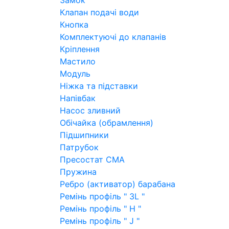
Замок
Клапан подачі води
Кнопка
Комплектуючі до клапанів
Кріплення
Мастило
Модуль
Ніжка та підставки
Напівбак
Насос зливний
Обічайка (обрамлення)
Підшипники
Патрубок
Пресостат СМА
Пружина
Ребро (активатор) барабана
Ремінь профіль " 3L "
Ремінь профіль " H "
Ремінь профіль " J "