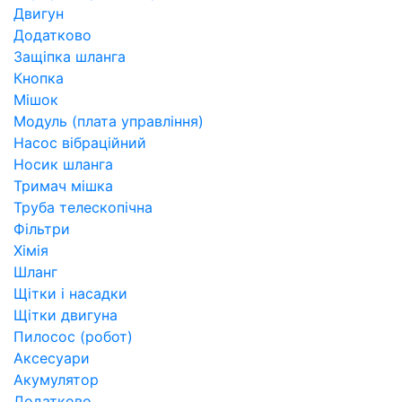
Двигун
Додатково
Защіпка шланга
Кнопка
Мішок
Модуль (плата управління)
Насос вібраційний
Носик шланга
Тримач мішка
Труба телескопічна
Фільтри
Хімія
Шланг
Щітки і насадки
Щітки двигуна
Пилосос (робот)
Аксесуари
Акумулятор
Додатково