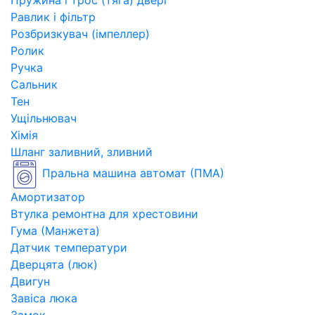
Пружина і трос (тяга) двері
Равлик і фільтр
Розбризкувач (імпеллер)
Ролик
Ручка
Сальник
Тен
Ущільнювач
Хімія
Шланг заливний, зливний
Пральна машина автомат (ПМА)
Амортизатор
Втулка ремонтна для хрестовини
Гума (Манжета)
Датчик температури
Дверцята (люк)
Двигун
Завіса люка