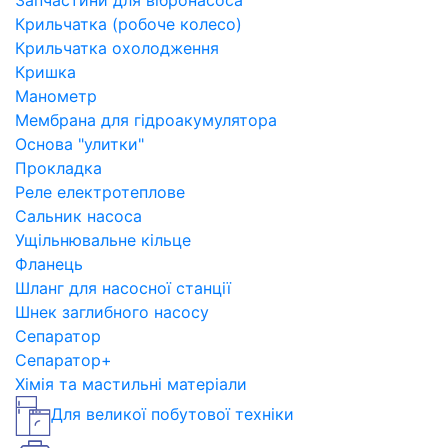
Запчастини для вібронасоса
Крильчатка (робоче колесо)
Крильчатка охолодження
Кришка
Манометр
Мембрана для гідроакумулятора
Основа "улитки"
Прокладка
Реле електротеплове
Сальник насоса
Ущільнювальне кільце
Фланець
Шланг для насосної станції
Шнек заглибного насосу
Сепаратор
Сепаратор+
Хімія та мастильні матеріали
Для великої побутової техніки