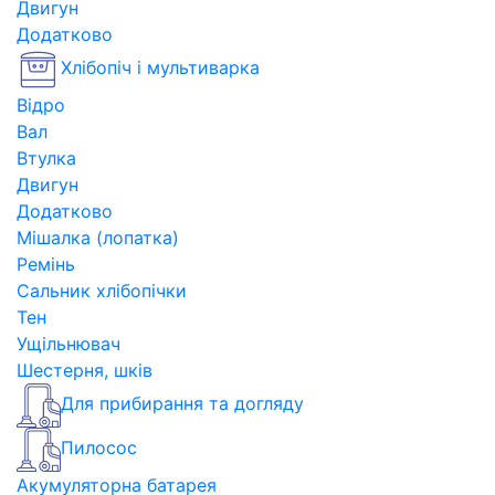
Двигун
Додатково
Хлібопіч і мультиварка
Відро
Вал
Втулка
Двигун
Додатково
Мішалка (лопатка)
Ремінь
Сальник хлібопічки
Тен
Ущільнювач
Шестерня, шків
Для прибирання та догляду
Пилосос
Акумуляторна батарея