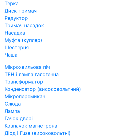
Терка
Диск-тримач
Редуктор
Тримач насадок
Насадка
Муфта (куплер)
Шестерня
Чаша
Мікрохвильова піч
ТЕН і лампа галогенна
Трансформатор
Конденсатор (високовольтний)
Мікроперемикач
Слюда
Лампа
Гачок двері
Ковпачок магнетрона
Діод і Fuse (високовольтні)