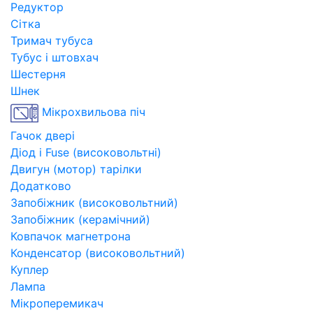
Редуктор
Сітка
Тримач тубуса
Тубус і штовхач
Шестерня
Шнек
Мікрохвильова піч
Гачок двері
Діод і Fuse (високовольтні)
Двигун (мотор) тарілки
Додатково
Запобіжник (високовольтний)
Запобіжник (керамічний)
Ковпачок магнетрона
Конденсатор (високовольтний)
Куплер
Лампа
Мікроперемикач