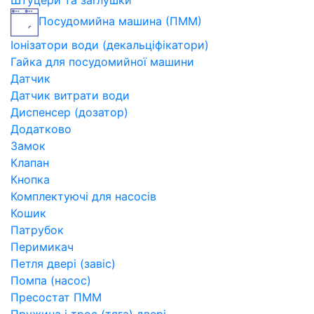
Штуцери та заглушки
Посудомийна машина (ПММ)
Іонізатори води (декальціфікатори)
Гайка для посудомийної машини
Датчик
Датчик витрати води
Диспенсер (дозатор)
Додатково
Замок
Клапан
Кнопка
Комплектуючі для насосів
Кошик
Патрубок
Перимикач
Петля двері (завіс)
Помпа (насос)
Пресостат ПММ