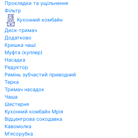
Прокладки та ущільнення
Фільтр
Кухонний комбайн
Диск-тримач
Додатково
Кришка чаші
Муфта (куплер)
Насадка
Редуктор
Ремінь зубчастий приводний
Терка
Тримач насадок
Чаша
Шестерня
Кухонний комбайн Мрія
Відцентрова сокодавка
Кавомолка
М'ясорубка