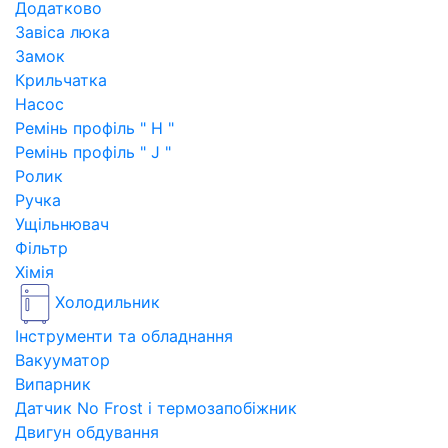
Додатково
Завіса люка
Замок
Крильчатка
Насос
Ремінь профіль " H "
Ремінь профіль " J "
Ролик
Ручка
Ущільнювач
Фільтр
Хімія
Холодильник
Інструменти та обладнання
Вакууматор
Випарник
Датчик No Frost і термозапобіжник
Двигун обдування