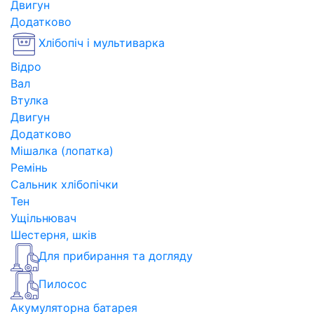
Двигун
Додатково
Хлібопіч і мультиварка
Відро
Вал
Втулка
Двигун
Додатково
Мішалка (лопатка)
Ремінь
Сальник хлібопічки
Тен
Ущільнювач
Шестерня, шків
Для прибирання та догляду
Пилосос
Акумуляторна батарея