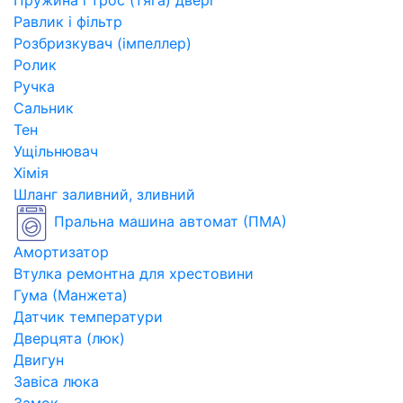
Пружина і трос (тяга) двері
Равлик і фільтр
Розбризкувач (імпеллер)
Ролик
Ручка
Сальник
Тен
Ущільнювач
Хімія
Шланг заливний, зливний
Пральна машина автомат (ПМА)
Амортизатор
Втулка ремонтна для хрестовини
Гума (Манжета)
Датчик температури
Дверцята (люк)
Двигун
Завіса люка