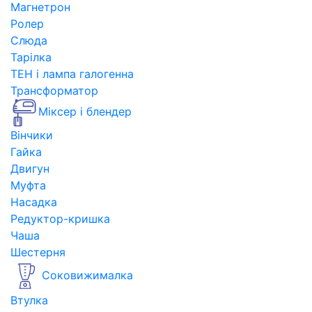
Магнетрон
Ролер
Слюда
Тарілка
ТЕН і лампа галогенна
Трансформатор
Міксер і блендер
Вінчики
Гайка
Двигун
Муфта
Насадка
Редуктор-кришка
Чаша
Шестерня
Соковижималка
Втулка