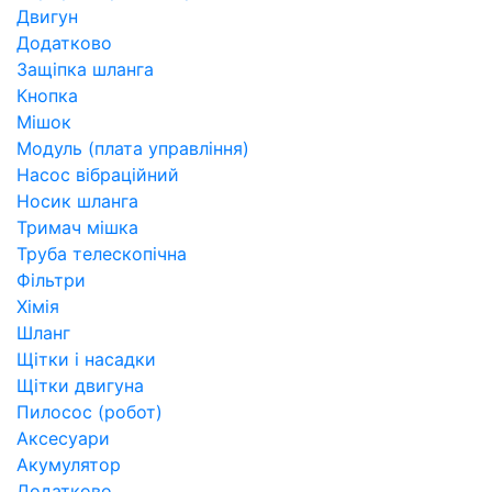
Двигун
Додатково
Защіпка шланга
Кнопка
Мішок
Модуль (плата управління)
Насос вібраційний
Носик шланга
Тримач мішка
Труба телескопічна
Фільтри
Хімія
Шланг
Щітки і насадки
Щітки двигуна
Пилосос (робот)
Аксесуари
Акумулятор
Додатково