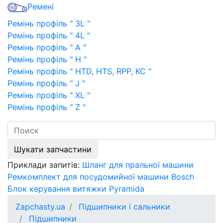
Ремені
Ремінь профіль " 3L "
Ремінь профіль " 4L "
Ремінь профіль " A "
Ремінь профіль " H "
Ремінь профіль " HTD, HTS, RPP, KC "
Ремінь профіль " J "
Ремінь профіль " XL "
Ремінь профіль " Z "
Шукати запчастини
Приклади запитів:
Шланг для пральної машини
Ремкомплект для посудомийної машини Bosch
Блок керування витяжки Pyramida
Zapchasty.ua
Підшипники і сальники
Підшипники