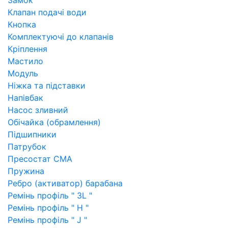
Замок
Клапан подачі води
Кнопка
Комплектуючі до клапанів
Кріплення
Мастило
Модуль
Ніжка та підставки
Напівбак
Насос зливний
Обічайка (обрамлення)
Підшипники
Патрубок
Пресостат СМА
Пружина
Ребро (активатор) барабана
Ремінь профіль " 3L "
Ремінь профіль " H "
Ремінь профіль " J "