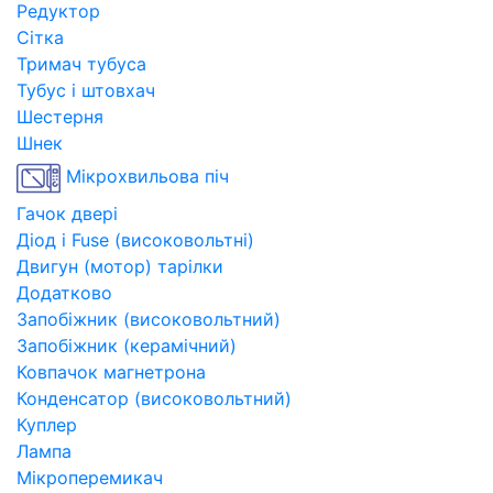
Редуктор
Сітка
Тримач тубуса
Тубус і штовхач
Шестерня
Шнек
Мікрохвильова піч
Гачок двері
Діод і Fuse (високовольтні)
Двигун (мотор) тарілки
Додатково
Запобіжник (високовольтний)
Запобіжник (керамічний)
Ковпачок магнетрона
Конденсатор (високовольтний)
Куплер
Лампа
Мікроперемикач