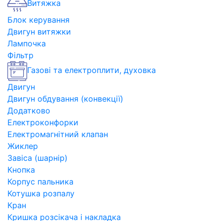
Витяжка
Блок керування
Двигун витяжки
Лампочка
Фільтр
Газові та електроплити, духовка
Двигун
Двигун обдування (конвекції)
Додатково
Електроконфорки
Електромагнітний клапан
Жиклер
Завіса (шарнір)
Кнопка
Корпус пальника
Котушка розпалу
Кран
Кришка розсікача і накладка