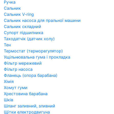
Ручка
Сальник
Сальник V-ring
Сальник насоса для пральної машини
Сальник складний
Супорт підшипника
Таходатчік (датчик холу)
Тен
Термостат (терморегулятор)
Ущільнювальна гума і прокладка
Фільтр мережевий
Фільтр насоса
Фланець (опора барабана)
Хімія
Хомут гуми
Хрестовина барабана
Шків
Шланг заливний, зливний
Щітки електродвигуна