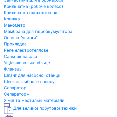
Запчастини для вібронасоса
Крильчатка (робоче колесо)
Крильчатка охолодження
Кришка
Манометр
Мембрана для гідроакумулятора
Основа "улитки"
Прокладка
Реле електротеплове
Сальник насоса
Ущільнювальне кільце
Фланець
Шланг для насосної станції
Шнек заглибного насосу
Сепаратор
Сепаратор+
Хімія та мастильні матеріали
Для великої побутової техніки