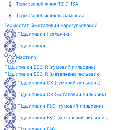
Термозапобіжник TZ D 15A
Термозапобіжник керамічний
Термостат біметалевий нерегульований
Підшипники і сальники
Підшипники
Мастило
Підшипники BBC-R (гумовий пильовик)
Підшипники BBC-R (металевий пильовик)
Підшипники CX (гумовий пильовик)
Підшипники CX (металевий пильовик)
Підшипники F&D (гумовий пильовик)
Підшипники F&D (металевий пильовик)
Підшипники FAG