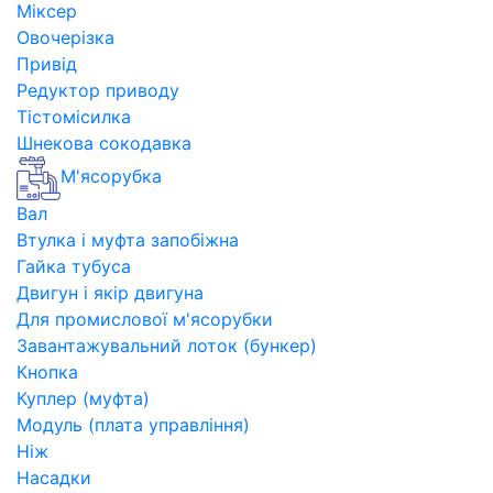
Міксер
Овочерізка
Привід
Редуктор приводу
Тістомісилка
Шнекова сокодавка
М'ясорубка
Вал
Втулка і муфта запобіжна
Гайка тубуса
Двигун і якір двигуна
Для промислової м'ясорубки
Завантажувальний лоток (бункер)
Кнопка
Куплер (муфта)
Модуль (плата управління)
Ніж
Насадки