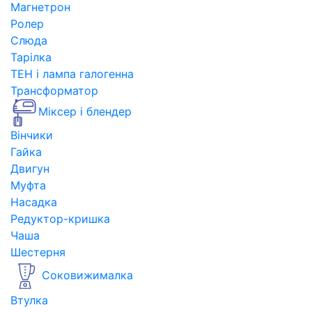
Магнетрон
Ролер
Слюда
Тарілка
ТЕН і лампа галогенна
Трансформатор
Міксер і блендер
Вінчики
Гайка
Двигун
Муфта
Насадка
Редуктор-кришка
Чаша
Шестерня
Соковижималка
Втулка