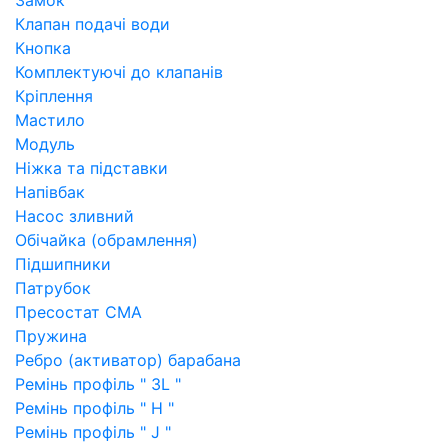
Замок
Клапан подачі води
Кнопка
Комплектуючі до клапанів
Кріплення
Мастило
Модуль
Ніжка та підставки
Напівбак
Насос зливний
Обічайка (обрамлення)
Підшипники
Патрубок
Пресостат СМА
Пружина
Ребро (активатор) барабана
Ремінь профіль " 3L "
Ремінь профіль " H "
Ремінь профіль " J "