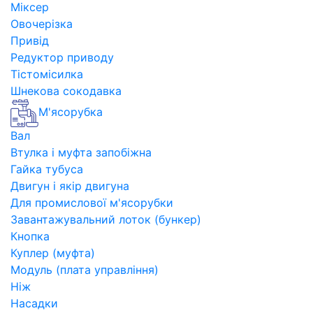
Міксер
Овочерізка
Привід
Редуктор приводу
Тістомісилка
Шнекова сокодавка
М'ясорубка
Вал
Втулка і муфта запобіжна
Гайка тубуса
Двигун і якір двигуна
Для промислової м'ясорубки
Завантажувальний лоток (бункер)
Кнопка
Куплер (муфта)
Модуль (плата управління)
Ніж
Насадки