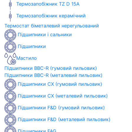
Термозапобіжник TZ D 15A
Термозапобіжник керамічний
Термостат біметалевий нерегульований
Підшипники і сальники
Підшипники
Мастило
Підшипники BBC-R (гумовий пильовик)
Підшипники BBC-R (металевий пильовик)
Підшипники CX (гумовий пильовик)
Підшипники CX (металевий пильовик)
Підшипники F&D (гумовий пильовик)
Підшипники F&D (металевий пильовик)
Підшипники FAG