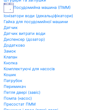
Штуцери та заглушки
Посудомийна машина (ПММ)
Іонізатори води (декальціфікатори)
Гайка для посудомийної машини
Датчик
Датчик витрати води
Диспенсер (дозатор)
Додатково
Замок
Клапан
Кнопка
Комплектуючі для насосів
Кошик
Патрубок
Перимикач
Петля двері (завіс)
Помпа (насос)
Пресостат ПММ