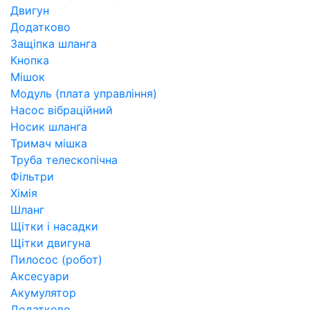
Двигун
Додатково
Защіпка шланга
Кнопка
Мішок
Модуль (плата управління)
Насос вібраційний
Носик шланга
Тримач мішка
Труба телескопічна
Фільтри
Хімія
Шланг
Щітки і насадки
Щітки двигуна
Пилосос (робот)
Аксесуари
Акумулятор
Додатково