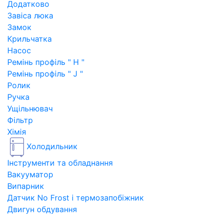
Додатково
Завіса люка
Замок
Крильчатка
Насос
Ремінь профіль " H "
Ремінь профіль " J "
Ролик
Ручка
Ущільнювач
Фільтр
Хімія
Холодильник
Інструменти та обладнання
Вакууматор
Випарник
Датчик No Frost і термозапобіжник
Двигун обдування