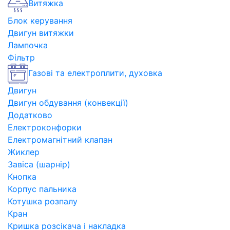
Витяжка
Блок керування
Двигун витяжки
Лампочка
Фільтр
Газові та електроплити, духовка
Двигун
Двигун обдування (конвекції)
Додатково
Електроконфорки
Електромагнітний клапан
Жиклер
Завіса (шарнір)
Кнопка
Корпус пальника
Котушка розпалу
Кран
Кришка розсікача і накладка