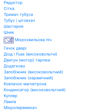
Редуктор
Сітка
Тримач тубуса
Тубус і штовхач
Шестерня
Шнек
Мікрохвильова піч
Гачок двері
Діод і Fuse (високовольтні)
Двигун (мотор) тарілки
Додатково
Запобіжник (високовольтний)
Запобіжник (керамічний)
Ковпачок магнетрона
Конденсатор (високовольтний)
Куплер
Лампа
Мікроперемикач