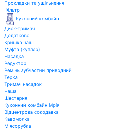
Прокладки та ущільнення
Фільтр
Кухонний комбайн
Диск-тримач
Додатково
Кришка чаші
Муфта (куплер)
Насадка
Редуктор
Ремінь зубчастий приводний
Терка
Тримач насадок
Чаша
Шестерня
Кухонний комбайн Мрія
Відцентрова сокодавка
Кавомолка
М'ясорубка