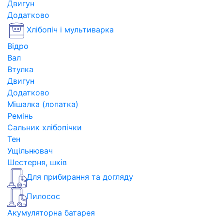
Двигун
Додатково
Хлібопіч і мультиварка
Відро
Вал
Втулка
Двигун
Додатково
Мішалка (лопатка)
Ремінь
Сальник хлібопічки
Тен
Ущільнювач
Шестерня, шків
Для прибирання та догляду
Пилосос
Акумуляторна батарея