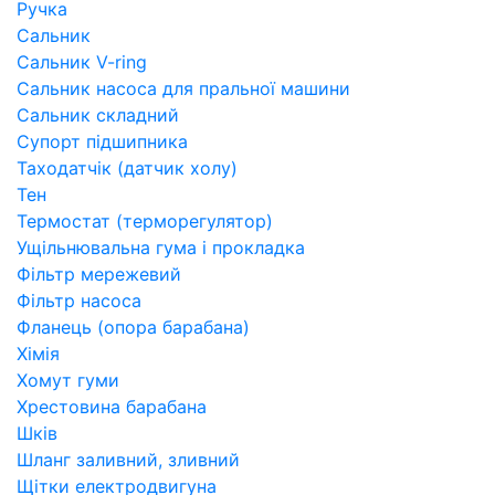
Ручка
Сальник
Сальник V-ring
Сальник насоса для пральної машини
Сальник складний
Супорт підшипника
Таходатчік (датчик холу)
Тен
Термостат (терморегулятор)
Ущільнювальна гума і прокладка
Фільтр мережевий
Фільтр насоса
Фланець (опора барабана)
Хімія
Хомут гуми
Хрестовина барабана
Шків
Шланг заливний, зливний
Щітки електродвигуна