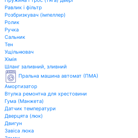
Пружина і трос (тяга) двері
Равлик і фільтр
Розбризкувач (імпеллер)
Ролик
Ручка
Сальник
Тен
Ущільнювач
Хімія
Шланг заливний, зливний
Пральна машина автомат (ПМА)
Амортизатор
Втулка ремонтна для хрестовини
Гума (Манжета)
Датчик температури
Дверцята (люк)
Двигун
Завіса люка