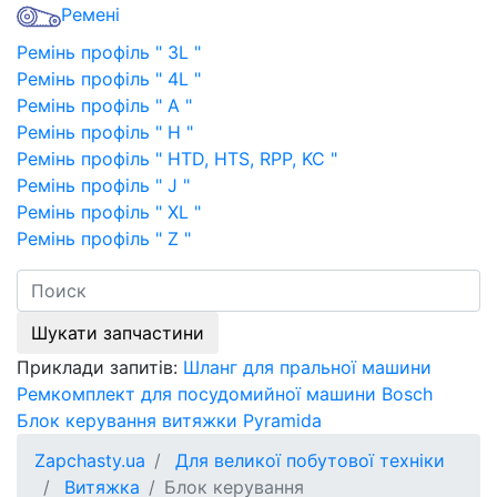
Ремені
Ремінь профіль " 3L "
Ремінь профіль " 4L "
Ремінь профіль " A "
Ремінь профіль " H "
Ремінь профіль " HTD, HTS, RPP, KC "
Ремінь профіль " J "
Ремінь профіль " XL "
Ремінь профіль " Z "
Шукати запчастини
Приклади запитів:
Шланг для пральної машини
Ремкомплект для посудомийної машини Bosch
Блок керування витяжки Pyramida
Zapchasty.ua
Для великої побутової техніки
Витяжка
Блок керування