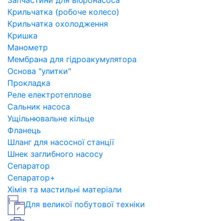
Запчастини для вібронасоса
Крильчатка (робоче колесо)
Крильчатка охолодження
Кришка
Манометр
Мембрана для гідроакумулятора
Основа "улитки"
Прокладка
Реле електротеплове
Сальник насоса
Ущільнювальне кільце
Фланець
Шланг для насосної станції
Шнек заглибного насосу
Сепаратор
Сепаратор+
Хімія та мастильні матеріали
Для великої побутової техніки