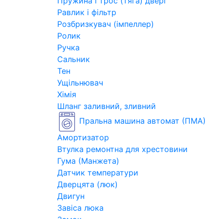
Пружина і трос (тяга) двері
Равлик і фільтр
Розбризкувач (імпеллер)
Ролик
Ручка
Сальник
Тен
Ущільнювач
Хімія
Шланг заливний, зливний
Пральна машина автомат (ПМА)
Амортизатор
Втулка ремонтна для хрестовини
Гума (Манжета)
Датчик температури
Дверцята (люк)
Двигун
Завіса люка