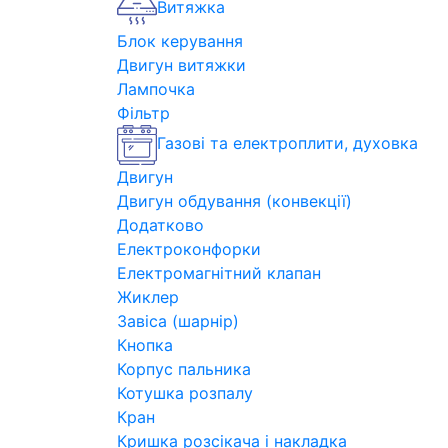
Витяжка
Блок керування
Двигун витяжки
Лампочка
Фільтр
Газові та електроплити, духовка
Двигун
Двигун обдування (конвекції)
Додатково
Електроконфорки
Електромагнітний клапан
Жиклер
Завіса (шарнір)
Кнопка
Корпус пальника
Котушка розпалу
Кран
Кришка розсікача і накладка