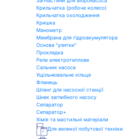
Запчастини для вібронасоса
Крильчатка (робоче колесо)
Крильчатка охолодження
Кришка
Манометр
Мембрана для гідроакумулятора
Основа "улитки"
Прокладка
Реле електротеплове
Сальник насоса
Ущільнювальне кільце
Фланець
Шланг для насосної станції
Шнек заглибного насосу
Сепаратор
Сепаратор+
Хімія та мастильні матеріали
Для великої побутової техніки