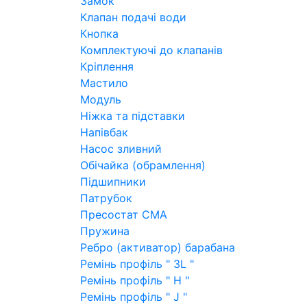
Замок
Клапан подачі води
Кнопка
Комплектуючі до клапанів
Кріплення
Мастило
Модуль
Ніжка та підставки
Напівбак
Насос зливний
Обічайка (обрамлення)
Підшипники
Патрубок
Пресостат СМА
Пружина
Ребро (активатор) барабана
Ремінь профіль " 3L "
Ремінь профіль " H "
Ремінь профіль " J "