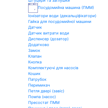
Штуцери та заглушки
Посудомийна машина (ПММ)
Іонізатори води (декальціфікатори)
Гайка для посудомийної машини
Датчик
Датчик витрати води
Диспенсер (дозатор)
Додатково
Замок
Клапан
Кнопка
Комплектуючі для насосів
Кошик
Патрубок
Перимикач
Петля двері (завіс)
Помпа (насос)
Пресостат ПММ