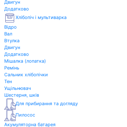
Двигун
Додатково
Хлібопіч і мультиварка
Відро
Вал
Втулка
Двигун
Додатково
Мішалка (лопатка)
Ремінь
Сальник хлібопічки
Тен
Ущільнювач
Шестерня, шків
Для прибирання та догляду
Пилосос
Акумуляторна батарея