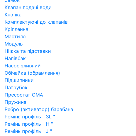
Замок
Клапан подачі води
Кнопка
Комплектуючі до клапанів
Кріплення
Мастило
Модуль
Ніжка та підставки
Напівбак
Насос зливний
Обічайка (обрамлення)
Підшипники
Патрубок
Пресостат СМА
Пружина
Ребро (активатор) барабана
Ремінь профіль " 3L "
Ремінь профіль " H "
Ремінь профіль " J "