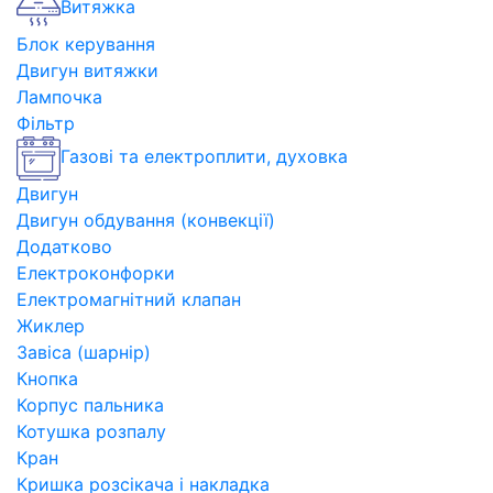
Витяжка
Блок керування
Двигун витяжки
Лампочка
Фільтр
Газові та електроплити, духовка
Двигун
Двигун обдування (конвекції)
Додатково
Електроконфорки
Електромагнітний клапан
Жиклер
Завіса (шарнір)
Кнопка
Корпус пальника
Котушка розпалу
Кран
Кришка розсікача і накладка