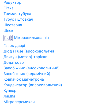
Редуктор
Сітка
Тримач тубуса
Тубус і штовхач
Шестерня
Шнек
Мікрохвильова піч
Гачок двері
Діод і Fuse (високовольтні)
Двигун (мотор) тарілки
Додатково
Запобіжник (високовольтний)
Запобіжник (керамічний)
Ковпачок магнетрона
Конденсатор (високовольтний)
Куплер
Лампа
Мікроперемикач