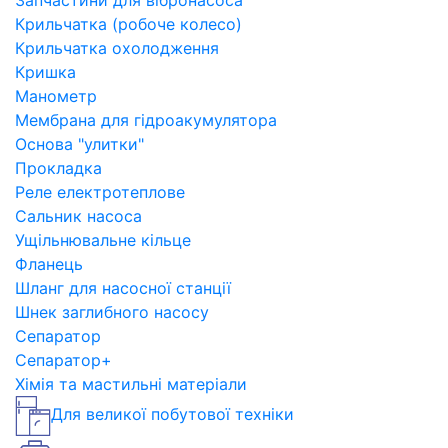
Запчастини для вібронасоса
Крильчатка (робоче колесо)
Крильчатка охолодження
Кришка
Манометр
Мембрана для гідроакумулятора
Основа "улитки"
Прокладка
Реле електротеплове
Сальник насоса
Ущільнювальне кільце
Фланець
Шланг для насосної станції
Шнек заглибного насосу
Сепаратор
Сепаратор+
Хімія та мастильні матеріали
Для великої побутової техніки