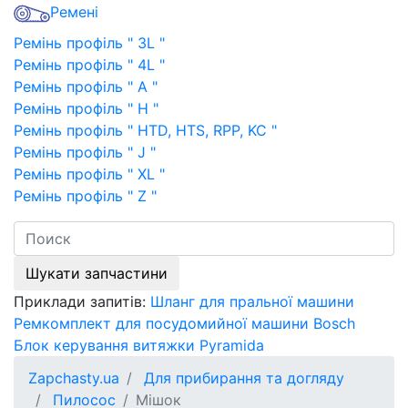
Ремені
Ремінь профіль " 3L "
Ремінь профіль " 4L "
Ремінь профіль " A "
Ремінь профіль " H "
Ремінь профіль " HTD, HTS, RPP, KC "
Ремінь профіль " J "
Ремінь профіль " XL "
Ремінь профіль " Z "
Шукати запчастини
Приклади запитів:
Шланг для пральної машини
Ремкомплект для посудомийної машини Bosch
Блок керування витяжки Pyramida
Zapchasty.ua
Для прибирання та догляду
Пилосос
Мішок