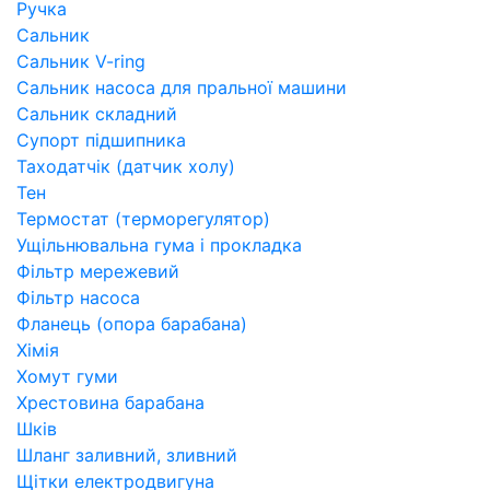
Ручка
Сальник
Сальник V-ring
Сальник насоса для пральної машини
Сальник складний
Супорт підшипника
Таходатчік (датчик холу)
Тен
Термостат (терморегулятор)
Ущільнювальна гума і прокладка
Фільтр мережевий
Фільтр насоса
Фланець (опора барабана)
Хімія
Хомут гуми
Хрестовина барабана
Шків
Шланг заливний, зливний
Щітки електродвигуна