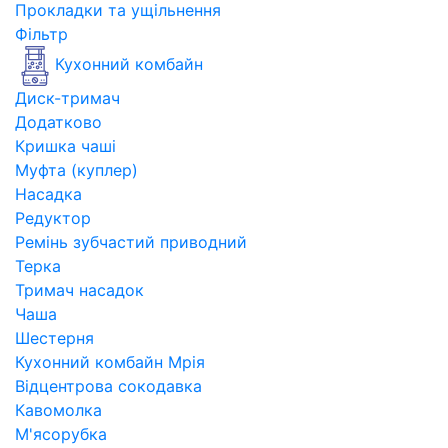
Прокладки та ущільнення
Фільтр
Кухонний комбайн
Диск-тримач
Додатково
Кришка чаші
Муфта (куплер)
Насадка
Редуктор
Ремінь зубчастий приводний
Терка
Тримач насадок
Чаша
Шестерня
Кухонний комбайн Мрія
Відцентрова сокодавка
Кавомолка
М'ясорубка