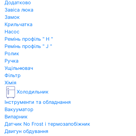
Додатково
Завіса люка
Замок
Крильчатка
Насос
Ремінь профіль " H "
Ремінь профіль " J "
Ролик
Ручка
Ущільнювач
Фільтр
Хімія
Холодильник
Інструменти та обладнання
Вакууматор
Випарник
Датчик No Frost і термозапобіжник
Двигун обдування