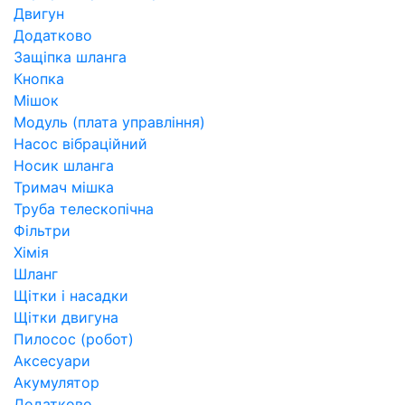
Двигун
Додатково
Защіпка шланга
Кнопка
Мішок
Модуль (плата управління)
Насос вібраційний
Носик шланга
Тримач мішка
Труба телескопічна
Фільтри
Хімія
Шланг
Щітки і насадки
Щітки двигуна
Пилосос (робот)
Аксесуари
Акумулятор
Додатково