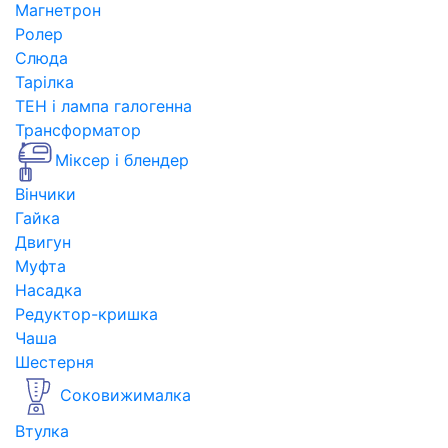
Магнетрон
Ролер
Слюда
Тарілка
ТЕН і лампа галогенна
Трансформатор
Міксер і блендер
Вінчики
Гайка
Двигун
Муфта
Насадка
Редуктор-кришка
Чаша
Шестерня
Соковижималка
Втулка