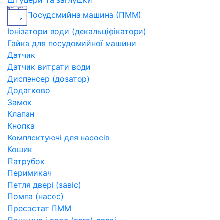
Штуцери та заглушки
Посудомийна машина (ПММ)
Іонізатори води (декальціфікатори)
Гайка для посудомийної машини
Датчик
Датчик витрати води
Диспенсер (дозатор)
Додатково
Замок
Клапан
Кнопка
Комплектуючі для насосів
Кошик
Патрубок
Перимикач
Петля двері (завіс)
Помпа (насос)
Пресостат ПММ