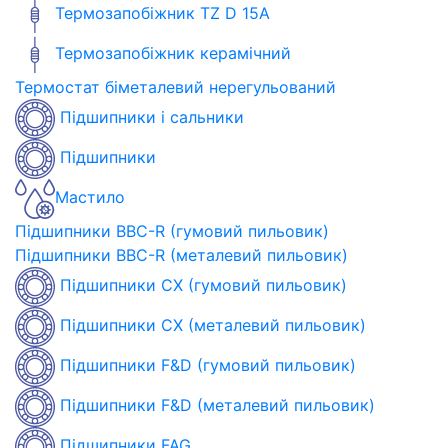
Термозапобіжник TZ D 15A
Термозапобіжник керамічний
Термостат біметалевий нерегульований
Підшипники і сальники
Підшипники
Мастило
Підшипники BBC-R (гумовий пильовик)
Підшипники BBC-R (металевий пильовик)
Підшипники CX (гумовий пильовик)
Підшипники CX (металевий пильовик)
Підшипники F&D (гумовий пильовик)
Підшипники F&D (металевий пильовик)
Підшипники FAG