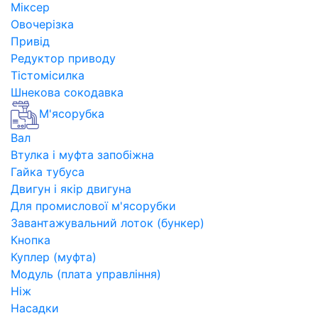
Міксер
Овочерізка
Привід
Редуктор приводу
Тістомісилка
Шнекова сокодавка
М'ясорубка
Вал
Втулка і муфта запобіжна
Гайка тубуса
Двигун і якір двигуна
Для промислової м'ясорубки
Завантажувальний лоток (бункер)
Кнопка
Куплер (муфта)
Модуль (плата управління)
Ніж
Насадки