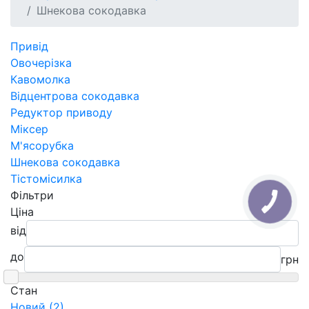
Шнекова сокодавка
Привід
Овочерізка
Кавомолка
Відцентрова сокодавка
Редуктор приводу
Міксер
М'ясорубка
Шнекова сокодавка
Тістомісилка
Фільтри
Ціна
від
до
грн
Cтан
Новий (2)