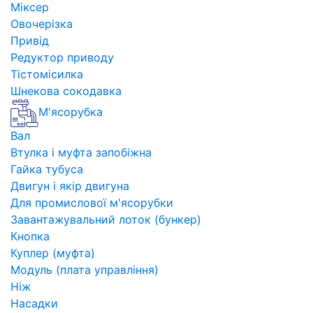
Міксер
Овочерізка
Привід
Редуктор приводу
Тістомісилка
Шнекова сокодавка
М'ясорубка
Вал
Втулка і муфта запобіжна
Гайка тубуса
Двигун і якір двигуна
Для промислової м'ясорубки
Завантажувальний лоток (бункер)
Кнопка
Куплер (муфта)
Модуль (плата управління)
Ніж
Насадки