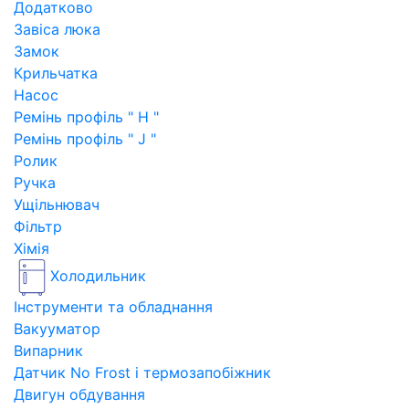
Додатково
Завіса люка
Замок
Крильчатка
Насос
Ремінь профіль " H "
Ремінь профіль " J "
Ролик
Ручка
Ущільнювач
Фільтр
Хімія
Холодильник
Інструменти та обладнання
Вакууматор
Випарник
Датчик No Frost і термозапобіжник
Двигун обдування