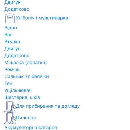
Двигун
Додатково
Хлібопіч і мультиварка
Відро
Вал
Втулка
Двигун
Додатково
Мішалка (лопатка)
Ремінь
Сальник хлібопічки
Тен
Ущільнювач
Шестерня, шків
Для прибирання та догляду
Пилосос
Акумуляторна батарея