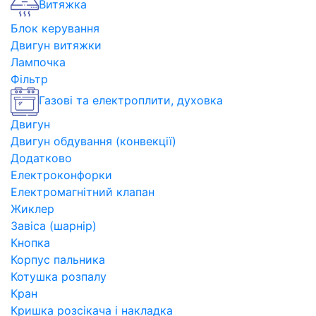
Витяжка
Блок керування
Двигун витяжки
Лампочка
Фільтр
Газові та електроплити, духовка
Двигун
Двигун обдування (конвекції)
Додатково
Електроконфорки
Електромагнітний клапан
Жиклер
Завіса (шарнір)
Кнопка
Корпус пальника
Котушка розпалу
Кран
Кришка розсікача і накладка