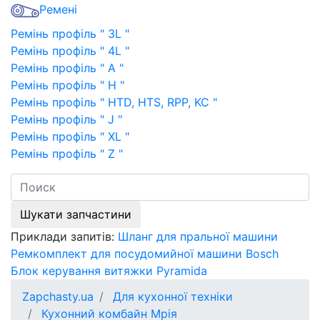
Ремені
Ремінь профіль " 3L "
Ремінь профіль " 4L "
Ремінь профіль " A "
Ремінь профіль " H "
Ремінь профіль " HTD, HTS, RPP, KC "
Ремінь профіль " J "
Ремінь профіль " XL "
Ремінь профіль " Z "
Шукати запчастини
Приклади запитів:
Шланг для пральної машини
Ремкомплект для посудомийної машини Bosch
Блок керування витяжки Pyramida
Zapchasty.ua
Для кухонної техніки
Кухонний комбайн Мрія