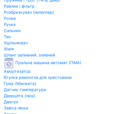
Пружина і трос (тяга) двері
Равлик і фільтр
Розбризкувач (імпеллер)
Ролик
Ручка
Сальник
Тен
Ущільнювач
Хімія
Шланг заливний, зливний
Пральна машина автомат (ПМА)
Амортизатор
Втулка ремонтна для хрестовини
Гума (Манжета)
Датчик температури
Дверцята (люк)
Двигун
Завіса люка