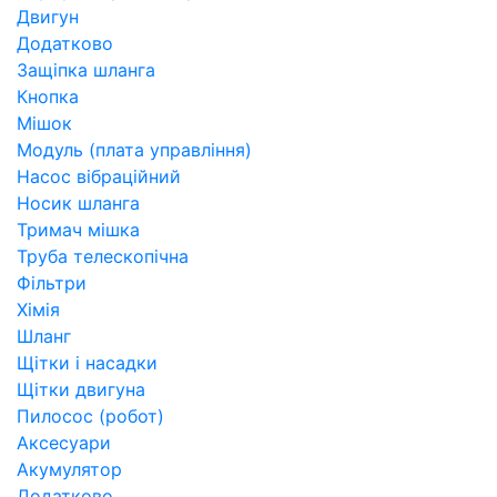
Двигун
Додатково
Защіпка шланга
Кнопка
Мішок
Модуль (плата управління)
Насос вібраційний
Носик шланга
Тримач мішка
Труба телескопічна
Фільтри
Хімія
Шланг
Щітки і насадки
Щітки двигуна
Пилосос (робот)
Аксесуари
Акумулятор
Додатково