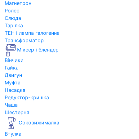
Магнетрон
Ролер
Слюда
Тарілка
ТЕН і лампа галогенна
Трансформатор
Міксер і блендер
Вінчики
Гайка
Двигун
Муфта
Насадка
Редуктор-кришка
Чаша
Шестерня
Соковижималка
Втулка