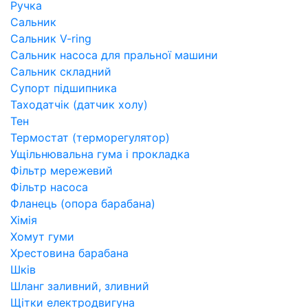
Ручка
Сальник
Сальник V-ring
Сальник насоса для пральної машини
Сальник складний
Супорт підшипника
Таходатчік (датчик холу)
Тен
Термостат (терморегулятор)
Ущільнювальна гума і прокладка
Фільтр мережевий
Фільтр насоса
Фланець (опора барабана)
Хімія
Хомут гуми
Хрестовина барабана
Шків
Шланг заливний, зливний
Щітки електродвигуна