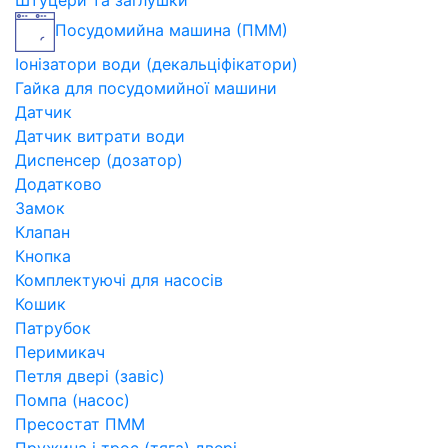
Штуцери та заглушки
Посудомийна машина (ПММ)
Іонізатори води (декальціфікатори)
Гайка для посудомийної машини
Датчик
Датчик витрати води
Диспенсер (дозатор)
Додатково
Замок
Клапан
Кнопка
Комплектуючі для насосів
Кошик
Патрубок
Перимикач
Петля двері (завіс)
Помпа (насос)
Пресостат ПММ