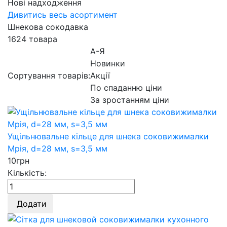
Нові надходження
Дивитись весь асортимент
Шнекова сокодавка
1624 товара
А-Я
Новинки
Сортування товарів:
Акції
По спаданню ціни
За зростанням ціни
Ущільнювальне кільце для шнека соковижималки
Мрія, d=28 мм, s=3,5 мм
10
грн
Кількість:
Додати