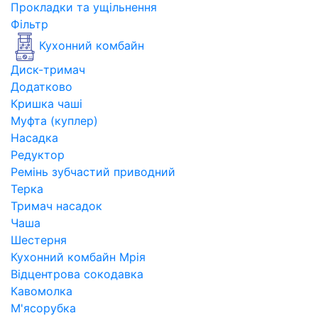
Прокладки та ущільнення
Фільтр
Кухонний комбайн
Диск-тримач
Додатково
Кришка чаші
Муфта (куплер)
Насадка
Редуктор
Ремінь зубчастий приводний
Терка
Тримач насадок
Чаша
Шестерня
Кухонний комбайн Мрія
Відцентрова сокодавка
Кавомолка
М'ясорубка