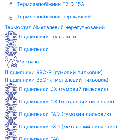
Термозапобіжник TZ D 15A
Термозапобіжник керамічний
Термостат біметалевий нерегульований
Підшипники і сальники
Підшипники
Мастило
Підшипники BBC-R (гумовий пильовик)
Підшипники BBC-R (металевий пильовик)
Підшипники CX (гумовий пильовик)
Підшипники CX (металевий пильовик)
Підшипники F&D (гумовий пильовик)
Підшипники F&D (металевий пильовик)
Підшипники FAG