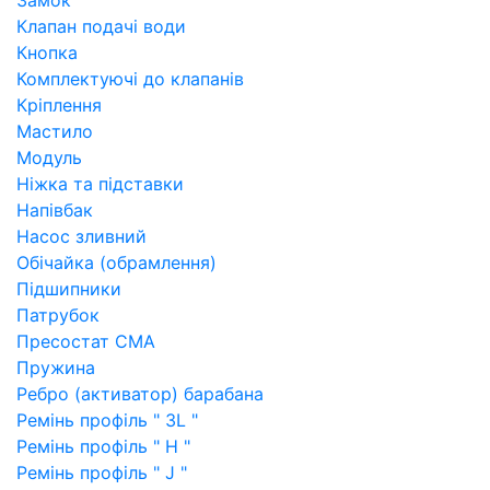
Замок
Клапан подачі води
Кнопка
Комплектуючі до клапанів
Кріплення
Мастило
Модуль
Ніжка та підставки
Напівбак
Насос зливний
Обічайка (обрамлення)
Підшипники
Патрубок
Пресостат СМА
Пружина
Ребро (активатор) барабана
Ремінь профіль " 3L "
Ремінь профіль " H "
Ремінь профіль " J "