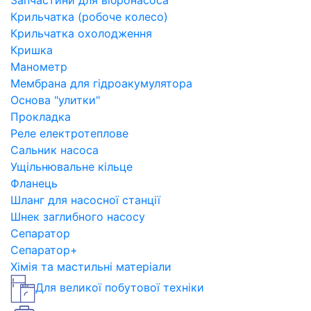
Запчастини для вібронасоса
Крильчатка (робоче колесо)
Крильчатка охолодження
Кришка
Манометр
Мембрана для гідроакумулятора
Основа "улитки"
Прокладка
Реле електротеплове
Сальник насоса
Ущільнювальне кільце
Фланець
Шланг для насосної станції
Шнек заглибного насосу
Сепаратор
Сепаратор+
Хімія та мастильні матеріали
Для великої побутової техніки