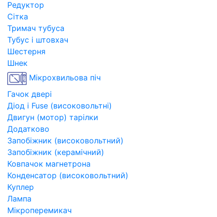
Редуктор
Сітка
Тримач тубуса
Тубус і штовхач
Шестерня
Шнек
Мікрохвильова піч
Гачок двері
Діод і Fuse (високовольтні)
Двигун (мотор) тарілки
Додатково
Запобіжник (високовольтний)
Запобіжник (керамічний)
Ковпачок магнетрона
Конденсатор (високовольтний)
Куплер
Лампа
Мікроперемикач