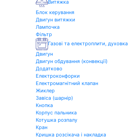
Витяжка
Блок керування
Двигун витяжки
Лампочка
Фільтр
Газові та електроплити, духовка
Двигун
Двигун обдування (конвекції)
Додатково
Електроконфорки
Електромагнітний клапан
Жиклер
Завіса (шарнір)
Кнопка
Корпус пальника
Котушка розпалу
Кран
Кришка розсікача і накладка