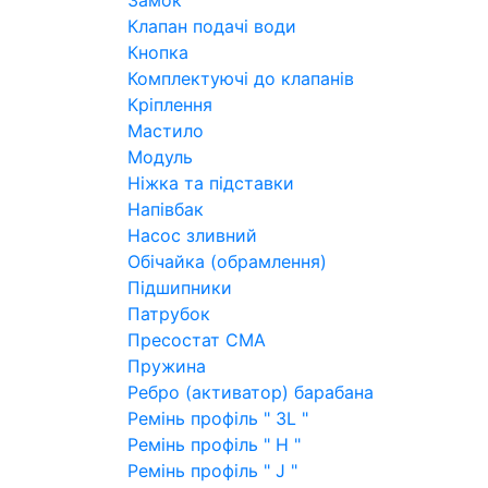
Замок
Клапан подачі води
Кнопка
Комплектуючі до клапанів
Кріплення
Мастило
Модуль
Ніжка та підставки
Напівбак
Насос зливний
Обічайка (обрамлення)
Підшипники
Патрубок
Пресостат СМА
Пружина
Ребро (активатор) барабана
Ремінь профіль " 3L "
Ремінь профіль " H "
Ремінь профіль " J "