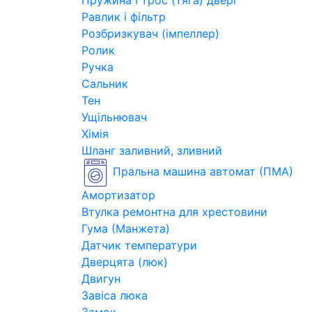
Пружина і трос (тяга) двері
Равлик і фільтр
Розбризкувач (імпеллер)
Ролик
Ручка
Сальник
Тен
Ущільнювач
Хімія
Шланг заливний, зливний
Пральна машина автомат (ПМА)
Амортизатор
Втулка ремонтна для хрестовини
Гума (Манжета)
Датчик температури
Дверцята (люк)
Двигун
Завіса люка