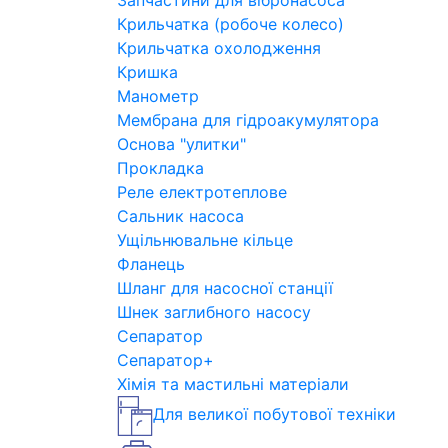
Запчастини для вібронасоса
Крильчатка (робоче колесо)
Крильчатка охолодження
Кришка
Манометр
Мембрана для гідроакумулятора
Основа "улитки"
Прокладка
Реле електротеплове
Сальник насоса
Ущільнювальне кільце
Фланець
Шланг для насосної станції
Шнек заглибного насосу
Сепаратор
Сепаратор+
Хімія та мастильні матеріали
Для великої побутової техніки