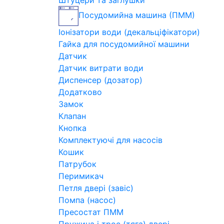
Штуцери та заглушки
Посудомийна машина (ПММ)
Іонізатори води (декальціфікатори)
Гайка для посудомийної машини
Датчик
Датчик витрати води
Диспенсер (дозатор)
Додатково
Замок
Клапан
Кнопка
Комплектуючі для насосів
Кошик
Патрубок
Перимикач
Петля двері (завіс)
Помпа (насос)
Пресостат ПММ