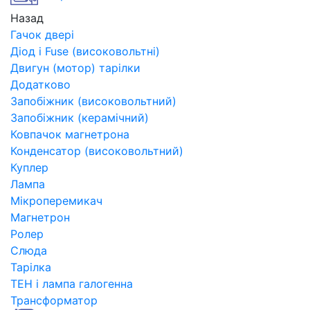
Назад
Гачок двері
Діод і Fuse (високовольтні)
Двигун (мотор) тарілки
Додатково
Запобіжник (високовольтний)
Запобіжник (керамічний)
Ковпачок магнетрона
Конденсатор (високовольтний)
Куплер
Лампа
Мікроперемикач
Магнетрон
Ролер
Слюда
Тарілка
ТЕН і лампа галогенна
Трансформатор