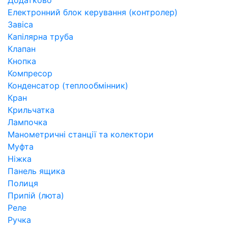
Додатково
Електронний блок керування (контролер)
Завіса
Капілярна труба
Клапан
Кнопка
Компресор
Конденсатор (теплообмінник)
Кран
Крильчатка
Лампочка
Манометричні станції та колектори
Муфта
Ніжка
Панель ящика
Полиця
Припій (люта)
Реле
Ручка