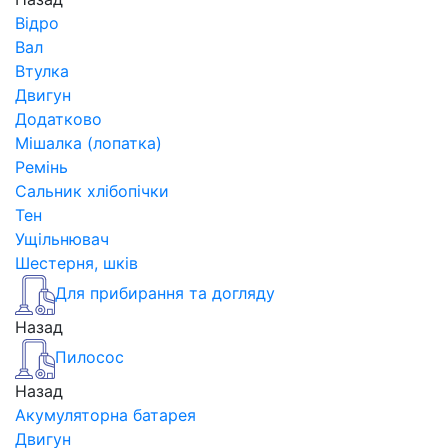
Відро
Вал
Втулка
Двигун
Додатково
Мішалка (лопатка)
Ремінь
Сальник хлібопічки
Тен
Ущільнювач
Шестерня, шків
Для прибирання та догляду
Назад
Пилосос
Назад
Акумуляторна батарея
Двигун