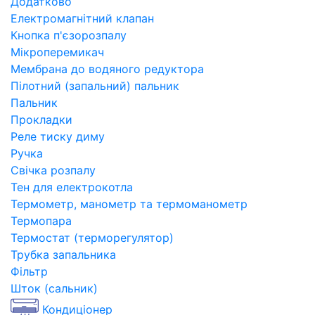
Додатково
Електромагнітний клапан
Кнопка п'єзорозпалу
Мікроперемикач
Мембрана до водяного редуктора
Пілотний (запальний) пальник
Пальник
Прокладки
Реле тиску диму
Ручка
Свічка розпалу
Тен для електрокотла
Термометр, манометр та термоманометр
Термопара
Термостат (терморегулятор)
Трубка запальника
Фільтр
Шток (сальник)
Кондиціонер