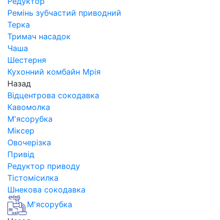
Редуктор
Ремінь зубчастий приводний
Терка
Тримач насадок
Чаша
Шестерня
Кухонний комбайн Мрія
Назад
Відцентрова сокодавка
Кавомолка
М'ясорубка
Міксер
Овочерізка
Привід
Редуктор приводу
Тістомісилка
Шнекова сокодавка
М'ясорубка