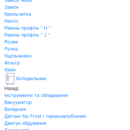
Завіса люка
Замок
Крильчатка
Насос
Ремінь профіль " H "
Ремінь профіль " J "
Ролик
Ручка
Ущільнювач
Фільтр
Хімія
Холодильник
Назад
Інструменти та обладнання
Вакууматор
Випарник
Датчик No Frost і термозапобіжник
Двигун обдування