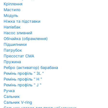
Кріплення
Мастило
Модуль
Ніжка та підставки
Напівбак
Насос зливний
Обічайка (обрамлення)
Підшипники
Патрубок
Пресостат СМА
Пружина
Ребро (активатор) барабана
Ремінь профіль " 3L "
Ремінь профіль " H "
Ремінь профіль " J "
Ручка
Сальник
Сальник V-ring