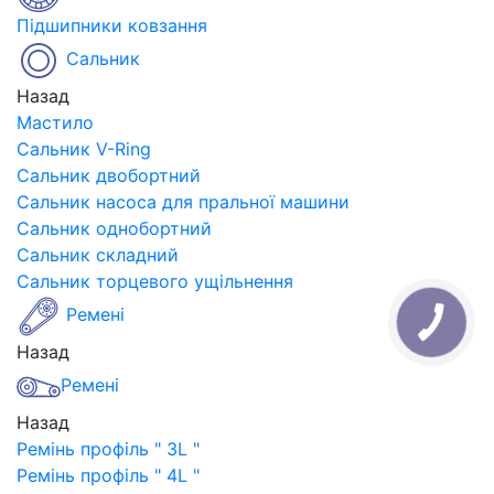
Підшипники ковзання
Сальник
Назад
Мастило
Сальник V-Ring
Сальник двобортний
Сальник насоса для пральної машини
Сальник однобортний
Сальник складний
Сальник торцевого ущільнення
Ремені
Назад
Ремені
Назад
Ремінь профіль " 3L "
Ремінь профіль " 4L "