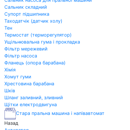
Сальник насоса для пральної машини
Сальник складний
Супорт підшипника
Таходатчік (датчик холу)
Тен
Термостат (терморегулятор)
Ущільнювальна гума і прокладка
Фільтр мережевий
Фільтр насоса
Фланець (опора барабана)
Хімія
Хомут гуми
Хрестовина барабана
Шків
Шланг заливний, зливний
Щітки електродвигуна
Стара пральна машина і напівавтомат
Назад