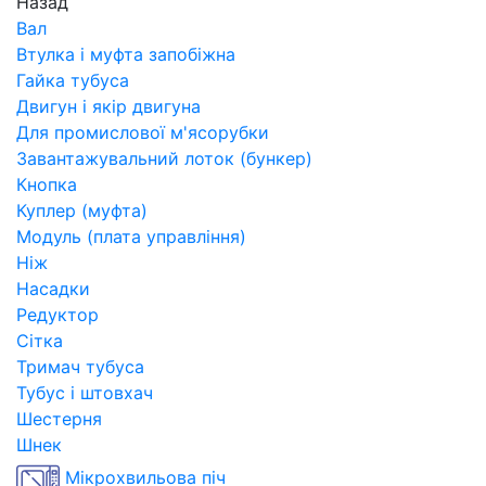
Назад
Вал
Втулка і муфта запобіжна
Гайка тубуса
Двигун і якір двигуна
Для промислової м'ясорубки
Завантажувальний лоток (бункер)
Кнопка
Куплер (муфта)
Модуль (плата управління)
Ніж
Насадки
Редуктор
Сітка
Тримач тубуса
Тубус і штовхач
Шестерня
Шнек
Мікрохвильова піч