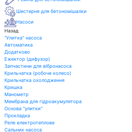
Шестерня для бетономішалки
Насоси
Назад
"Улитка" насоса
Автоматика
Додатково
Ежектор (дифузор)
Запчастини для вібронасоса
Крильчатка (робоче колесо)
Крильчатка охолодження
Кришка
Манометр
Мембрана для гідроакумулятора
Основа "улитки"
Прокладка
Реле електротеплове
Сальник насоса