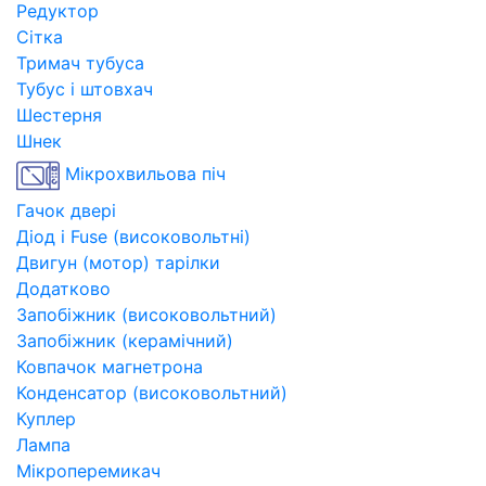
Редуктор
Сітка
Тримач тубуса
Тубус і штовхач
Шестерня
Шнек
Мікрохвильова піч
Гачок двері
Діод і Fuse (високовольтні)
Двигун (мотор) тарілки
Додатково
Запобіжник (високовольтний)
Запобіжник (керамічний)
Ковпачок магнетрона
Конденсатор (високовольтний)
Куплер
Лампа
Мікроперемикач