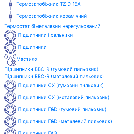
Термозапобіжник TZ D 15A
Термозапобіжник керамічний
Термостат біметалевий нерегульований
Підшипники і сальники
Підшипники
Мастило
Підшипники BBC-R (гумовий пильовик)
Підшипники BBC-R (металевий пильовик)
Підшипники CX (гумовий пильовик)
Підшипники CX (металевий пильовик)
Підшипники F&D (гумовий пильовик)
Підшипники F&D (металевий пильовик)
Підшипники FAG