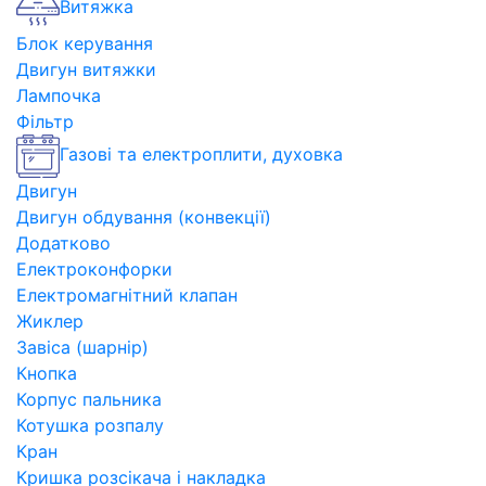
Витяжка
Блок керування
Двигун витяжки
Лампочка
Фільтр
Газові та електроплити, духовка
Двигун
Двигун обдування (конвекції)
Додатково
Електроконфорки
Електромагнітний клапан
Жиклер
Завіса (шарнір)
Кнопка
Корпус пальника
Котушка розпалу
Кран
Кришка розсікача і накладка