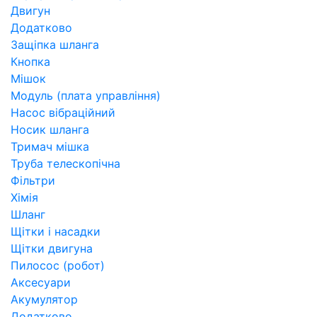
Двигун
Додатково
Защіпка шланга
Кнопка
Мішок
Модуль (плата управління)
Насос вібраційний
Носик шланга
Тримач мішка
Труба телескопічна
Фільтри
Хімія
Шланг
Щітки і насадки
Щітки двигуна
Пилосос (робот)
Аксесуари
Акумулятор
Додатково