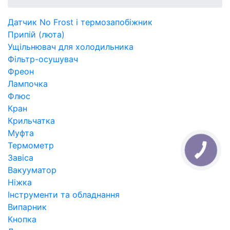
Датчик No Frost і термозапобіжник
Припій (люта)
Ущільнювач для холодильника
Фільтр-осушувач
Фреон
Лампочка
Флюс
Кран
Крильчатка
Муфта
Термометр
Завіса
Вакууматор
Ніжка
Інструменти та обладнання
Випарник
Кнопка