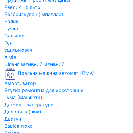
Пружина і трос (тяга) двері
Равлик і фільтр
Розбризкувач (імпеллер)
Ролик
Ручка
Сальник
Тен
Ущільнювач
Хімія
Шланг заливний, зливний
Пральна машина автомат (ПМА)
Амортизатор
Втулка ремонтна для хрестовини
Гума (Манжета)
Датчик температури
Дверцята (люк)
Двигун
Завіса люка