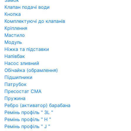
Замок
Клапан подачі води
Кнопка
Комплектуючі до клапанів
Кріплення
Мастило
Модуль
Ніжка та підставки
Напівбак
Насос зливний
Обічайка (обрамлення)
Підшипники
Патрубок
Пресостат СМА
Пружина
Ребро (активатор) барабана
Ремінь профіль " 3L "
Ремінь профіль " H "
Ремінь профіль " J "