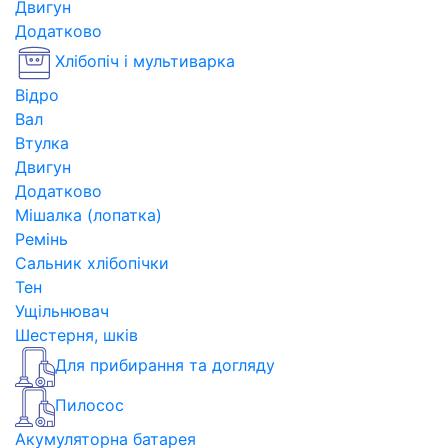
Двигун
Додатково
Хлібопіч і мультиварка
Відро
Вал
Втулка
Двигун
Додатково
Мішалка (лопатка)
Ремінь
Сальник хлібопічки
Тен
Ущільнювач
Шестерня, шків
Для прибирання та догляду
Пилосос
Акумуляторна батарея