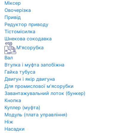
Міксер
Овочерізка
Привід
Редуктор приводу
Тістомісилка
Шнекова сокодавка
М'ясорубка
Вал
Втулка і муфта запобіжна
Гайка тубуса
Двигун і якір двигуна
Для промислової м'ясорубки
Завантажувальний лоток (бункер)
Кнопка
Куплер (муфта)
Модуль (плата управління)
Ніж
Насадки