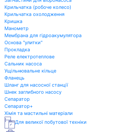
Запчастини для вібронасоса
Крильчатка (робоче колесо)
Крильчатка охолодження
Кришка
Манометр
Мембрана для гідроакумулятора
Основа "улитки"
Прокладка
Реле електротеплове
Сальник насоса
Ущільнювальне кільце
Фланець
Шланг для насосної станції
Шнек заглибного насосу
Сепаратор
Сепаратор+
Хімія та мастильні матеріали
Для великої побутової техніки