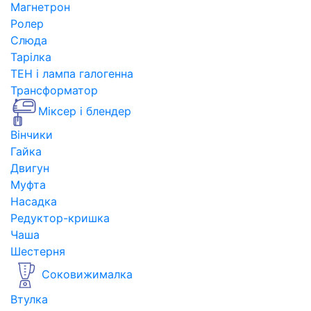
Магнетрон
Ролер
Слюда
Тарілка
ТЕН і лампа галогенна
Трансформатор
Міксер і блендер
Вінчики
Гайка
Двигун
Муфта
Насадка
Редуктор-кришка
Чаша
Шестерня
Соковижималка
Втулка