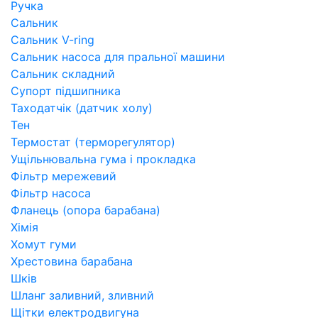
Ручка
Сальник
Сальник V-ring
Сальник насоса для пральної машини
Сальник складний
Супорт підшипника
Таходатчік (датчик холу)
Тен
Термостат (терморегулятор)
Ущільнювальна гума і прокладка
Фільтр мережевий
Фільтр насоса
Фланець (опора барабана)
Хімія
Хомут гуми
Хрестовина барабана
Шків
Шланг заливний, зливний
Щітки електродвигуна