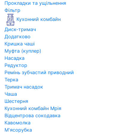
Прокладки та ущільнення
Фільтр
Кухонний комбайн
Диск-тримач
Додатково
Кришка чаші
Муфта (куплер)
Насадка
Редуктор
Ремінь зубчастий приводний
Терка
Тримач насадок
Чаша
Шестерня
Кухонний комбайн Мрія
Відцентрова сокодавка
Кавомолка
М'ясорубка