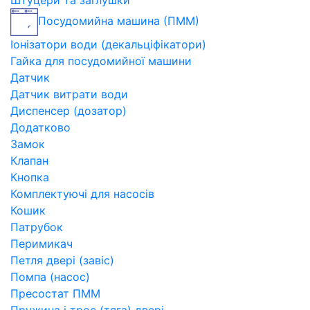
Штуцери та заглушки
Посудомийна машина (ПММ)
Іонізатори води (декальціфікатори)
Гайка для посудомийної машини
Датчик
Датчик витрати води
Диспенсер (дозатор)
Додатково
Замок
Клапан
Кнопка
Комплектуючі для насосів
Кошик
Патрубок
Перимикач
Петля двері (завіс)
Помпа (насос)
Пресостат ПММ