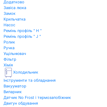
Додатково
Завіса люка
Замок
Крильчатка
Насос
Ремінь профіль " H "
Ремінь профіль " J "
Ролик
Ручка
Ущільнювач
Фільтр
Хімія
Холодильник
Інструменти та обладнання
Вакууматор
Випарник
Датчик No Frost і термозапобіжник
Двигун обдування