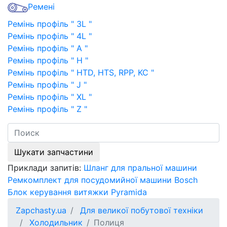
Ремені
Ремінь профіль " 3L "
Ремінь профіль " 4L "
Ремінь профіль " A "
Ремінь профіль " H "
Ремінь профіль " HTD, HTS, RPP, KC "
Ремінь профіль " J "
Ремінь профіль " XL "
Ремінь профіль " Z "
Шукати запчастини
Приклади запитів:
Шланг для пральної машини
Ремкомплект для посудомийної машини Bosch
Блок керування витяжки Pyramida
Zapchasty.ua
Для великої побутової техніки
Холодильник
Полиця