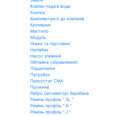
Замок
Клапан подачі води
Кнопка
Комплектуючі до клапанів
Кріплення
Мастило
Модуль
Ніжка та підставки
Напівбак
Насос зливний
Обічайка (обрамлення)
Підшипники
Патрубок
Пресостат СМА
Пружина
Ребро (активатор) барабана
Ремінь профіль " 3L "
Ремінь профіль " H "
Ремінь профіль " J "