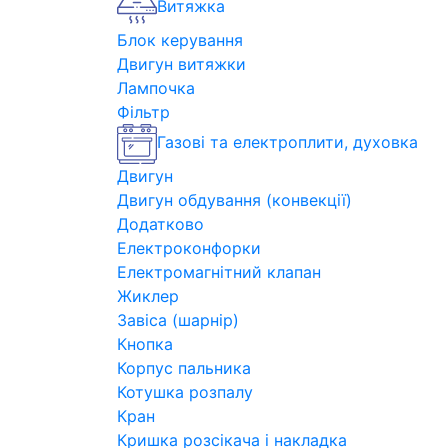
Витяжка
Блок керування
Двигун витяжки
Лампочка
Фільтр
Газові та електроплити, духовка
Двигун
Двигун обдування (конвекції)
Додатково
Електроконфорки
Електромагнітний клапан
Жиклер
Завіса (шарнір)
Кнопка
Корпус пальника
Котушка розпалу
Кран
Кришка розсікача і накладка