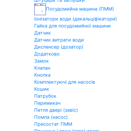
Штуцери та заглушки
Посудомийна машина (ПММ)
Іонізатори води (декальціфікатори)
Гайка для посудомийної машини
Датчик
Датчик витрати води
Диспенсер (дозатор)
Додатково
Замок
Клапан
Кнопка
Комплектуючі для насосів
Кошик
Патрубок
Перимикач
Петля двері (завіс)
Помпа (насос)
Пресостат ПММ