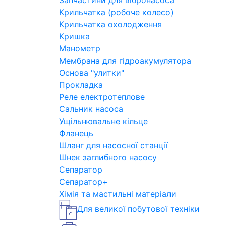
Запчастини для вібронасоса
Крильчатка (робоче колесо)
Крильчатка охолодження
Кришка
Манометр
Мембрана для гідроакумулятора
Основа "улитки"
Прокладка
Реле електротеплове
Сальник насоса
Ущільнювальне кільце
Фланець
Шланг для насосної станції
Шнек заглибного насосу
Сепаратор
Сепаратор+
Хімія та мастильні матеріали
Для великої побутової техніки