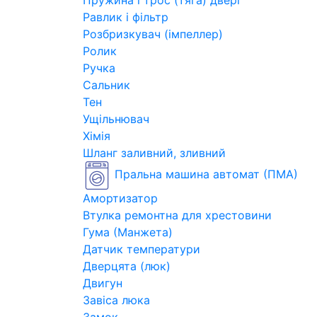
Пружина і трос (тяга) двері
Равлик і фільтр
Розбризкувач (імпеллер)
Ролик
Ручка
Сальник
Тен
Ущільнювач
Хімія
Шланг заливний, зливний
Пральна машина автомат (ПМА)
Амортизатор
Втулка ремонтна для хрестовини
Гума (Манжета)
Датчик температури
Дверцята (люк)
Двигун
Завіса люка