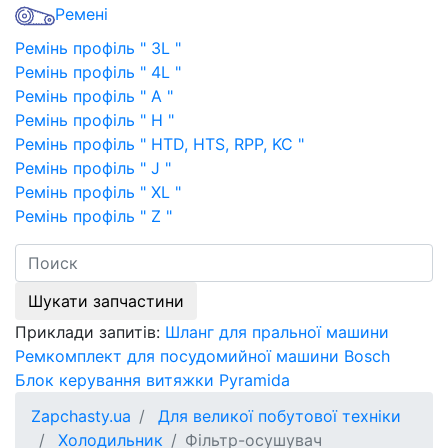
Ремені
Ремінь профіль " 3L "
Ремінь профіль " 4L "
Ремінь профіль " A "
Ремінь профіль " H "
Ремінь профіль " HTD, HTS, RPP, KC "
Ремінь профіль " J "
Ремінь профіль " XL "
Ремінь профіль " Z "
Шукати запчастини
Приклади запитів:
Шланг для пральної машини
Ремкомплект для посудомийної машини Bosch
Блок керування витяжки Pyramida
Zapchasty.ua
Для великої побутової техніки
Холодильник
Фільтр-осушувач