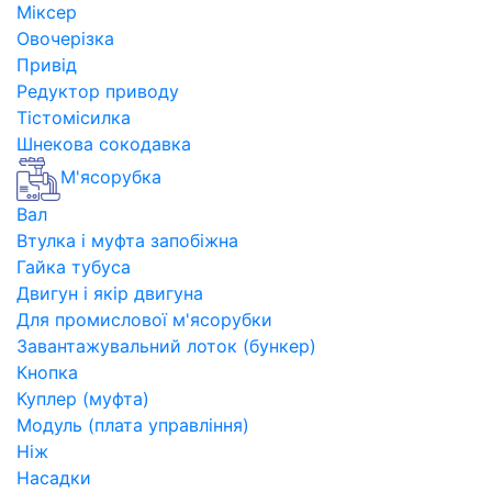
Міксер
Овочерізка
Привід
Редуктор приводу
Тістомісилка
Шнекова сокодавка
М'ясорубка
Вал
Втулка і муфта запобіжна
Гайка тубуса
Двигун і якір двигуна
Для промислової м'ясорубки
Завантажувальний лоток (бункер)
Кнопка
Куплер (муфта)
Модуль (плата управління)
Ніж
Насадки