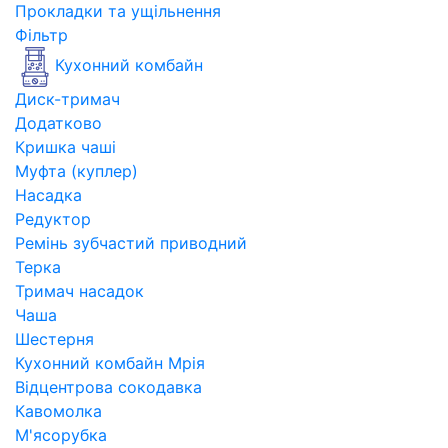
Прокладки та ущільнення
Фільтр
Кухонний комбайн
Диск-тримач
Додатково
Кришка чаші
Муфта (куплер)
Насадка
Редуктор
Ремінь зубчастий приводний
Терка
Тримач насадок
Чаша
Шестерня
Кухонний комбайн Мрія
Відцентрова сокодавка
Кавомолка
М'ясорубка