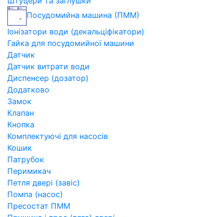
Штуцери та заглушки
Посудомийна машина (ПММ)
Іонізатори води (декальціфікатори)
Гайка для посудомийної машини
Датчик
Датчик витрати води
Диспенсер (дозатор)
Додатково
Замок
Клапан
Кнопка
Комплектуючі для насосів
Кошик
Патрубок
Перимикач
Петля двері (завіс)
Помпа (насос)
Пресостат ПММ