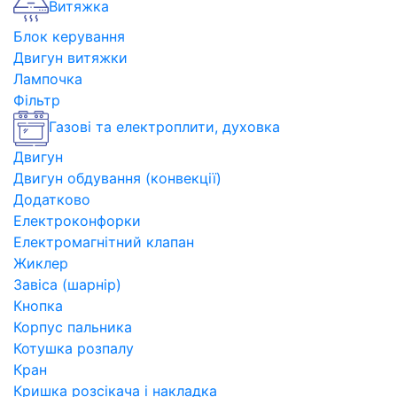
Витяжка
Блок керування
Двигун витяжки
Лампочка
Фільтр
Газові та електроплити, духовка
Двигун
Двигун обдування (конвекції)
Додатково
Електроконфорки
Електромагнітний клапан
Жиклер
Завіса (шарнір)
Кнопка
Корпус пальника
Котушка розпалу
Кран
Кришка розсікача і накладка