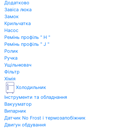
Додатково
Завіса люка
Замок
Крильчатка
Насос
Ремінь профіль " H "
Ремінь профіль " J "
Ролик
Ручка
Ущільнювач
Фільтр
Хімія
Холодильник
Інструменти та обладнання
Вакууматор
Випарник
Датчик No Frost і термозапобіжник
Двигун обдування