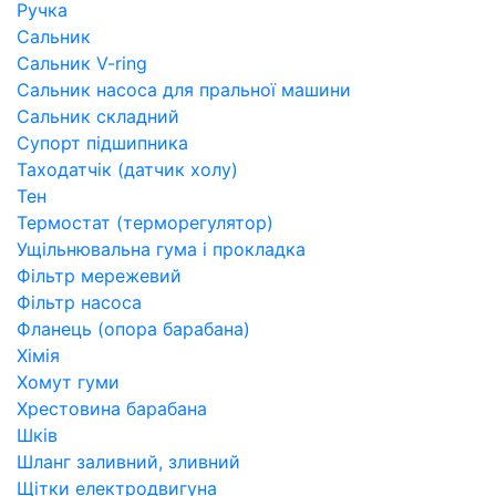
Ручка
Сальник
Сальник V-ring
Сальник насоса для пральної машини
Сальник складний
Супорт підшипника
Таходатчік (датчик холу)
Тен
Термостат (терморегулятор)
Ущільнювальна гума і прокладка
Фільтр мережевий
Фільтр насоса
Фланець (опора барабана)
Хімія
Хомут гуми
Хрестовина барабана
Шків
Шланг заливний, зливний
Щітки електродвигуна