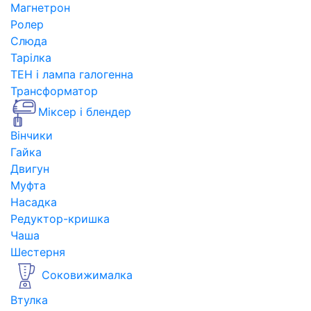
Магнетрон
Ролер
Слюда
Тарілка
ТЕН і лампа галогенна
Трансформатор
Міксер і блендер
Вінчики
Гайка
Двигун
Муфта
Насадка
Редуктор-кришка
Чаша
Шестерня
Соковижималка
Втулка