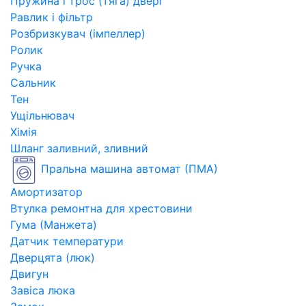
Пружина і трос (тяга) двері
Равлик і фільтр
Розбризкувач (імпеллер)
Ролик
Ручка
Сальник
Тен
Ущільнювач
Хімія
Шланг заливний, зливний
Пральна машина автомат (ПМА)
Амортизатор
Втулка ремонтна для хрестовини
Гума (Манжета)
Датчик температури
Дверцята (люк)
Двигун
Завіса люка