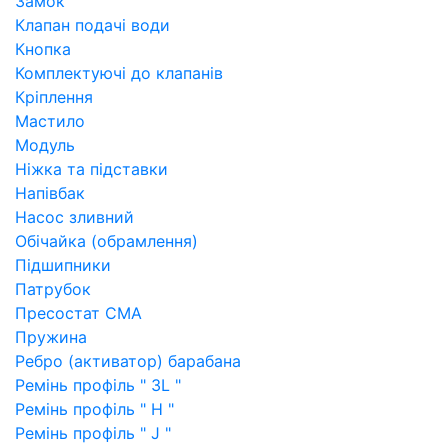
Замок
Клапан подачі води
Кнопка
Комплектуючі до клапанів
Кріплення
Мастило
Модуль
Ніжка та підставки
Напівбак
Насос зливний
Обічайка (обрамлення)
Підшипники
Патрубок
Пресостат СМА
Пружина
Ребро (активатор) барабана
Ремінь профіль " 3L "
Ремінь профіль " H "
Ремінь профіль " J "