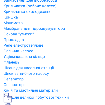
Запчастини для вібронасоса
Крильчатка (робоче колесо)
Крильчатка охолодження
Кришка
Манометр
Мембрана для гідроакумулятора
Основа "улитки"
Прокладка
Реле електротеплове
Сальник насоса
Ущільнювальне кільце
Фланець
Шланг для насосної станції
Шнек заглибного насосу
Сепаратор
Сепаратор+
Хімія та мастильні матеріали
Для великої побутової техніки