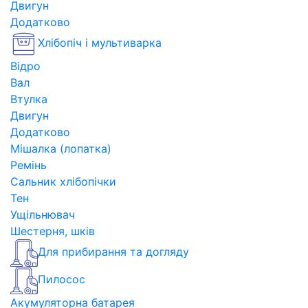
Двигун
Додатково
Хлібопіч і мультиварка
Відро
Вал
Втулка
Двигун
Додатково
Мішалка (лопатка)
Ремінь
Сальник хлібопічки
Тен
Ущільнювач
Шестерня, шків
Для прибирання та догляду
Пилосос
Акумуляторна батарея