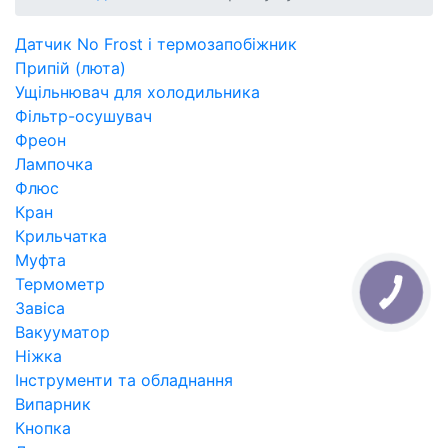
Датчик No Frost і термозапобіжник
Припій (люта)
Ущільнювач для холодильника
Фільтр-осушувач
Фреон
Лампочка
Флюс
Кран
Крильчатка
Муфта
Термометр
Завіса
Вакууматор
Ніжка
Інструменти та обладнання
Випарник
Кнопка