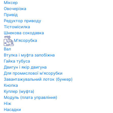
Міксер
Овочерізка
Привід
Редуктор приводу
Тістомісилка
Шнекова сокодавка
М'ясорубка
Вал
Втулка і муфта запобіжна
Гайка тубуса
Двигун і якір двигуна
Для промислової м'ясорубки
Завантажувальний лоток (бункер)
Кнопка
Куплер (муфта)
Модуль (плата управління)
Ніж
Насадки