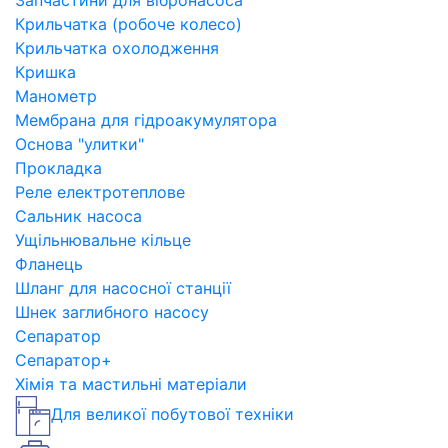
Запчастини для вібронасоса
Крильчатка (робоче колесо)
Крильчатка охолодження
Кришка
Манометр
Мембрана для гідроакумулятора
Основа "улитки"
Прокладка
Реле електротеплове
Сальник насоса
Ущільнювальне кільце
Фланець
Шланг для насосної станції
Шнек заглибного насосу
Сепаратор
Сепаратор+
Хімія та мастильні матеріали
Для великої побутової техніки