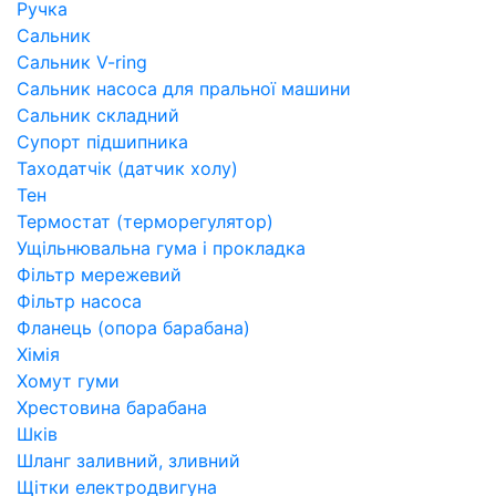
Ручка
Сальник
Сальник V-ring
Сальник насоса для пральної машини
Сальник складний
Супорт підшипника
Таходатчік (датчик холу)
Тен
Термостат (терморегулятор)
Ущільнювальна гума і прокладка
Фільтр мережевий
Фільтр насоса
Фланець (опора барабана)
Хімія
Хомут гуми
Хрестовина барабана
Шків
Шланг заливний, зливний
Щітки електродвигуна