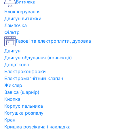
Витяжка
Блок керування
Двигун витяжки
Лампочка
Фільтр
Газові та електроплити, духовка
Двигун
Двигун обдування (конвекції)
Додатково
Електроконфорки
Електромагнітний клапан
Жиклер
Завіса (шарнір)
Кнопка
Корпус пальника
Котушка розпалу
Кран
Кришка розсікача і накладка