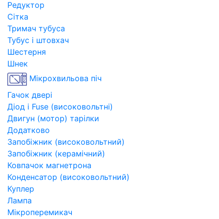
Редуктор
Сітка
Тримач тубуса
Тубус і штовхач
Шестерня
Шнек
Мікрохвильова піч
Гачок двері
Діод і Fuse (високовольтні)
Двигун (мотор) тарілки
Додатково
Запобіжник (високовольтний)
Запобіжник (керамічний)
Ковпачок магнетрона
Конденсатор (високовольтний)
Куплер
Лампа
Мікроперемикач