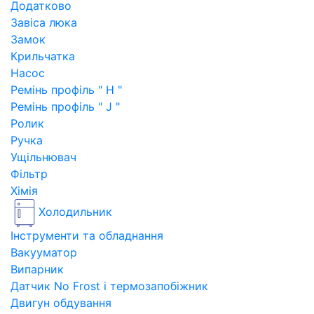
Додатково
Завіса люка
Замок
Крильчатка
Насос
Ремінь профіль " H "
Ремінь профіль " J "
Ролик
Ручка
Ущільнювач
Фільтр
Хімія
Холодильник
Інструменти та обладнання
Вакууматор
Випарник
Датчик No Frost і термозапобіжник
Двигун обдування