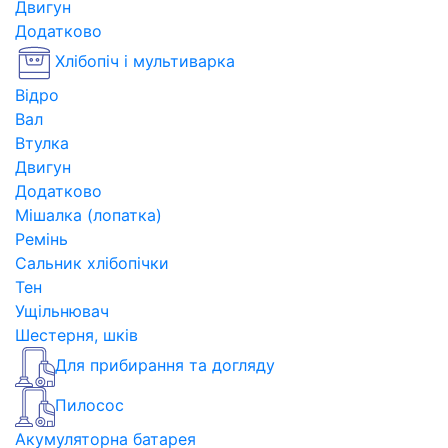
Двигун
Додатково
Хлібопіч і мультиварка
Відро
Вал
Втулка
Двигун
Додатково
Мішалка (лопатка)
Ремінь
Сальник хлібопічки
Тен
Ущільнювач
Шестерня, шків
Для прибирання та догляду
Пилосос
Акумуляторна батарея