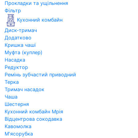
Прокладки та ущільнення
Фільтр
Кухонний комбайн
Диск-тримач
Додатково
Кришка чаші
Муфта (куплер)
Насадка
Редуктор
Ремінь зубчастий приводний
Терка
Тримач насадок
Чаша
Шестерня
Кухонний комбайн Мрія
Відцентрова сокодавка
Кавомолка
М'ясорубка