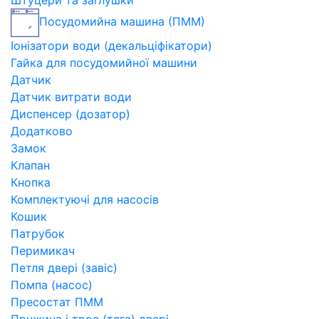
Штуцери та заглушки
Посудомийна машина (ПММ)
Іонізатори води (декальціфікатори)
Гайка для посудомийної машини
Датчик
Датчик витрати води
Диспенсер (дозатор)
Додатково
Замок
Клапан
Кнопка
Комплектуючі для насосів
Кошик
Патрубок
Перимикач
Петля двері (завіс)
Помпа (насос)
Пресостат ПММ