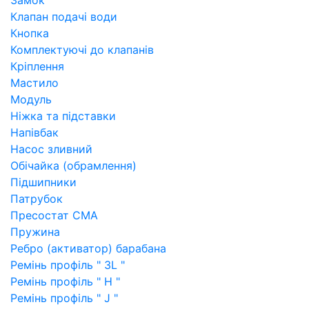
Замок
Клапан подачі води
Кнопка
Комплектуючі до клапанів
Кріплення
Мастило
Модуль
Ніжка та підставки
Напівбак
Насос зливний
Обічайка (обрамлення)
Підшипники
Патрубок
Пресостат СМА
Пружина
Ребро (активатор) барабана
Ремінь профіль " 3L "
Ремінь профіль " H "
Ремінь профіль " J "