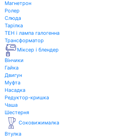
Магнетрон
Ролер
Слюда
Тарілка
ТЕН і лампа галогенна
Трансформатор
Міксер і блендер
Вінчики
Гайка
Двигун
Муфта
Насадка
Редуктор-кришка
Чаша
Шестерня
Соковижималка
Втулка