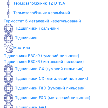
Термозапобіжник TZ D 15A
Термозапобіжник керамічний
Термостат біметалевий нерегульований
Підшипники і сальники
Підшипники
Мастило
Підшипники BBC-R (гумовий пильовик)
Підшипники BBC-R (металевий пильовик)
Підшипники CX (гумовий пильовик)
Підшипники CX (металевий пильовик)
Підшипники F&D (гумовий пильовик)
Підшипники F&D (металевий пильовик)
Підшипники FAG