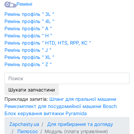
Ремені
Ремінь профіль " 3L "
Ремінь профіль " 4L "
Ремінь профіль " A "
Ремінь профіль " H "
Ремінь профіль " HTD, HTS, RPP, KC "
Ремінь профіль " J "
Ремінь профіль " XL "
Ремінь профіль " Z "
Шукати запчастини
Приклади запитів:
Шланг для пральної машини
Ремкомплект для посудомийної машини Bosch
Блок керування витяжки Pyramida
Zapchasty.ua
Для прибирання та догляду
Пилосос
Модуль (плата управління)