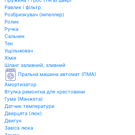
Пружина і трос (тяга) двері
Равлик і фільтр
Розбризкувач (імпеллер)
Ролик
Ручка
Сальник
Тен
Ущільнювач
Хімія
Шланг заливний, зливний
Пральна машина автомат (ПМА)
Амортизатор
Втулка ремонтна для хрестовини
Гума (Манжета)
Датчик температури
Дверцята (люк)
Двигун
Завіса люка