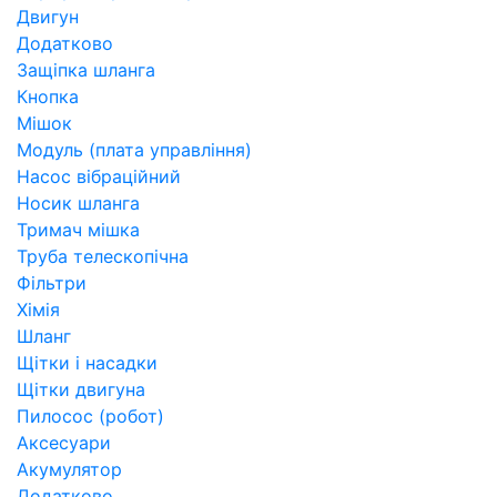
Двигун
Додатково
Защіпка шланга
Кнопка
Мішок
Модуль (плата управління)
Насос вібраційний
Носик шланга
Тримач мішка
Труба телескопічна
Фільтри
Хімія
Шланг
Щітки і насадки
Щітки двигуна
Пилосос (робот)
Аксесуари
Акумулятор
Додатково