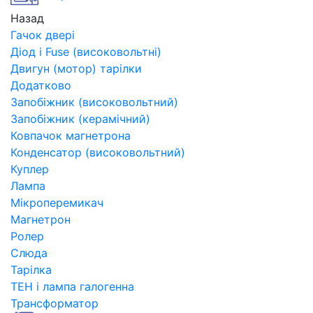
Назад
Гачок двері
Діод і Fuse (високовольтні)
Двигун (мотор) тарілки
Додатково
Запобіжник (високовольтний)
Запобіжник (керамічний)
Ковпачок магнетрона
Конденсатор (високовольтний)
Куплер
Лампа
Мікроперемикач
Магнетрон
Ролер
Слюда
Тарілка
ТЕН і лампа галогенна
Трансформатор