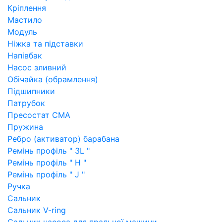
Кріплення
Мастило
Модуль
Ніжка та підставки
Напівбак
Насос зливний
Обічайка (обрамлення)
Підшипники
Патрубок
Пресостат СМА
Пружина
Ребро (активатор) барабана
Ремінь профіль " 3L "
Ремінь профіль " H "
Ремінь профіль " J "
Ручка
Сальник
Сальник V-ring