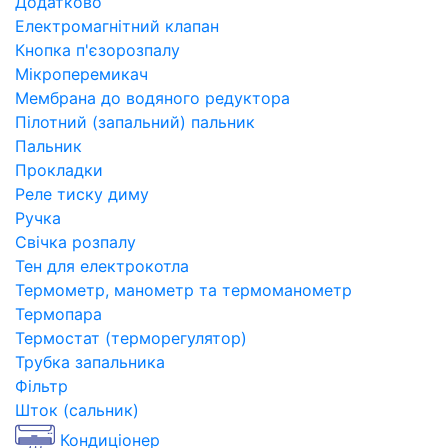
Додатково
Електромагнітний клапан
Кнопка п'єзорозпалу
Мікроперемикач
Мембрана до водяного редуктора
Пілотний (запальний) пальник
Пальник
Прокладки
Реле тиску диму
Ручка
Свічка розпалу
Тен для електрокотла
Термометр, манометр та термоманометр
Термопара
Термостат (терморегулятор)
Трубка запальника
Фільтр
Шток (сальник)
Кондиціонер