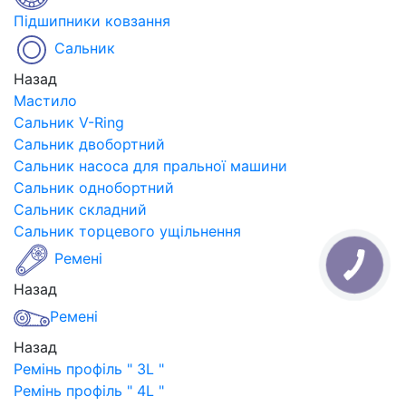
Підшипники ковзання
Сальник
Назад
Мастило
Сальник V-Ring
Сальник двобортний
Сальник насоса для пральної машини
Сальник однобортний
Сальник складний
Сальник торцевого ущільнення
Ремені
Назад
Ремені
Назад
Ремінь профіль " 3L "
Ремінь профіль " 4L "