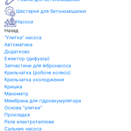
Шестерня для бетономішалки
Насоси
Назад
"Улитка" насоса
Автоматика
Додатково
Ежектор (дифузор)
Запчастини для вібронасоса
Крильчатка (робоче колесо)
Крильчатка охолодження
Кришка
Манометр
Мембрана для гідроакумулятора
Основа "улитки"
Прокладка
Реле електротеплове
Сальник насоса