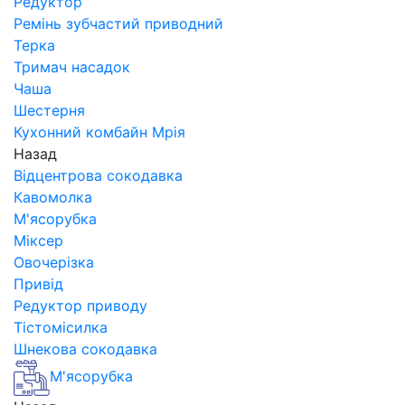
Редуктор
Ремінь зубчастий приводний
Терка
Тримач насадок
Чаша
Шестерня
Кухонний комбайн Мрія
Назад
Відцентрова сокодавка
Кавомолка
М'ясорубка
Міксер
Овочерізка
Привід
Редуктор приводу
Тістомісилка
Шнекова сокодавка
М'ясорубка