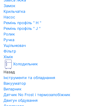
Завіса люка
Замок
Крильчатка
Насос
Ремінь профіль " H "
Ремінь профіль " J "
Ролик
Ручка
Ущільнювач
Фільтр
Хімія
Холодильник
Назад
Інструменти та обладнання
Вакууматор
Випарник
Датчик No Frost і термозапобіжник
Двигун обдування