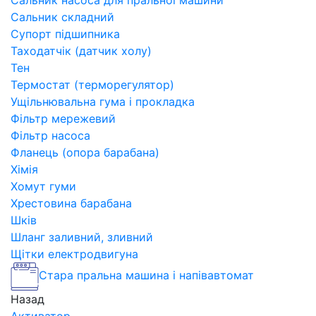
Сальник насоса для пральної машини
Сальник складний
Супорт підшипника
Таходатчік (датчик холу)
Тен
Термостат (терморегулятор)
Ущільнювальна гума і прокладка
Фільтр мережевий
Фільтр насоса
Фланець (опора барабана)
Хімія
Хомут гуми
Хрестовина барабана
Шків
Шланг заливний, зливний
Щітки електродвигуна
Стара пральна машина і напівавтомат
Назад