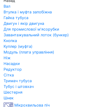
Назад
Вал
Втулка і муфта запобіжна
Гайка тубуса
Двигун і якір двигуна
Для промислової м'ясорубки
Завантажувальний лоток (бункер)
Кнопка
Куплер (муфта)
Модуль (плата управління)
Ніж
Насадки
Редуктор
Сітка
Тримач тубуса
Тубус і штовхач
Шестерня
Шнек
Мікрохвильова піч