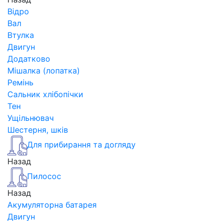
Відро
Вал
Втулка
Двигун
Додатково
Мішалка (лопатка)
Ремінь
Сальник хлібопічки
Тен
Ущільнювач
Шестерня, шків
Для прибирання та догляду
Назад
Пилосос
Назад
Акумуляторна батарея
Двигун