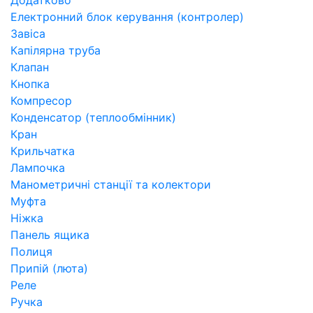
Додатково
Електронний блок керування (контролер)
Завіса
Капілярна труба
Клапан
Кнопка
Компресор
Конденсатор (теплообмінник)
Кран
Крильчатка
Лампочка
Манометричні станції та колектори
Муфта
Ніжка
Панель ящика
Полиця
Припій (люта)
Реле
Ручка