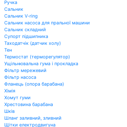
Ручка
Сальник
Сальник V-ring
Сальник насоса для пральної машини
Сальник складний
Супорт підшипника
Таходатчік (датчик холу)
Тен
Термостат (терморегулятор)
Ущільнювальна гума і прокладка
Фільтр мережевий
Фільтр насоса
Фланець (опора барабана)
Хімія
Хомут гуми
Хрестовина барабана
Шків
Шланг заливний, зливний
Щітки електродвигуна