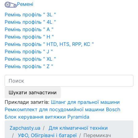
Ремені
Ремінь профіль " 3L "
Ремінь профіль " 4L "
Ремінь профіль " A "
Ремінь профіль " H "
Ремінь профіль " HTD, HTS, RPP, KC "
Ремінь профіль " J "
Ремінь профіль " XL "
Ремінь профіль " Z "
Шукати запчастини
Приклади запитів:
Шланг для пральної машини
Ремкомплект для посудомийної машини Bosch
Блок керування витяжки Pyramida
Zapchasty.ua
Для кліматичної техніки
УФО, Обігрівачі і батареї
Перемикач