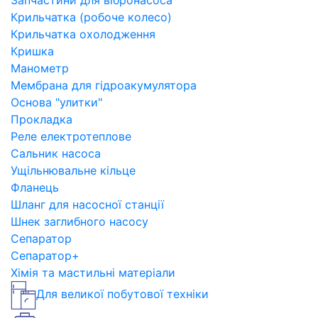
Запчастини для вібронасоса
Крильчатка (робоче колесо)
Крильчатка охолодження
Кришка
Манометр
Мембрана для гідроакумулятора
Основа "улитки"
Прокладка
Реле електротеплове
Сальник насоса
Ущільнювальне кільце
Фланець
Шланг для насосної станції
Шнек заглибного насосу
Сепаратор
Сепаратор+
Хімія та мастильні матеріали
Для великої побутової техніки