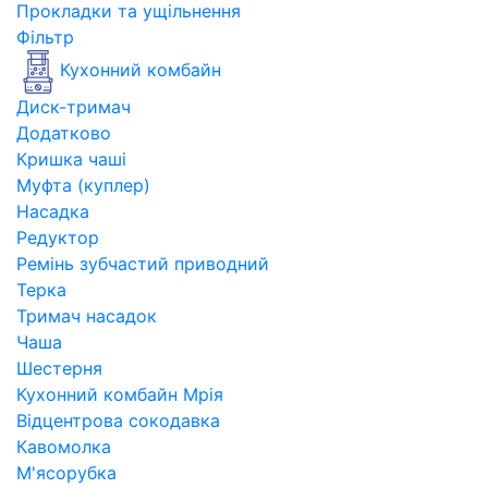
Прокладки та ущільнення
Фільтр
Кухонний комбайн
Диск-тримач
Додатково
Кришка чаші
Муфта (куплер)
Насадка
Редуктор
Ремінь зубчастий приводний
Терка
Тримач насадок
Чаша
Шестерня
Кухонний комбайн Мрія
Відцентрова сокодавка
Кавомолка
М'ясорубка