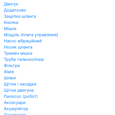
Двигун
Додатково
Защіпка шланга
Кнопка
Мішок
Модуль (плата управління)
Насос вібраційний
Носик шланга
Тримач мішка
Труба телескопічна
Фільтри
Хімія
Шланг
Щітки і насадки
Щітки двигуна
Пилосос (робот)
Аксесуари
Акумулятор
Додатково