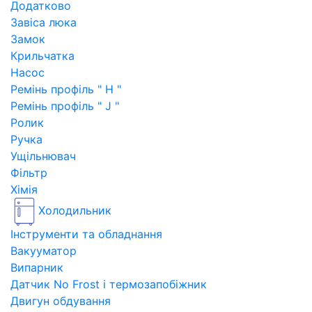
Додатково
Завіса люка
Замок
Крильчатка
Насос
Ремінь профіль " H "
Ремінь профіль " J "
Ролик
Ручка
Ущільнювач
Фільтр
Хімія
Холодильник
Інструменти та обладнання
Вакууматор
Випарник
Датчик No Frost і термозапобіжник
Двигун обдування