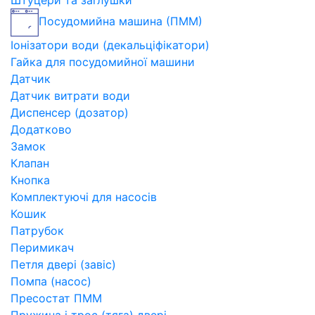
Штуцери та заглушки
Посудомийна машина (ПММ)
Іонізатори води (декальціфікатори)
Гайка для посудомийної машини
Датчик
Датчик витрати води
Диспенсер (дозатор)
Додатково
Замок
Клапан
Кнопка
Комплектуючі для насосів
Кошик
Патрубок
Перимикач
Петля двері (завіс)
Помпа (насос)
Пресостат ПММ