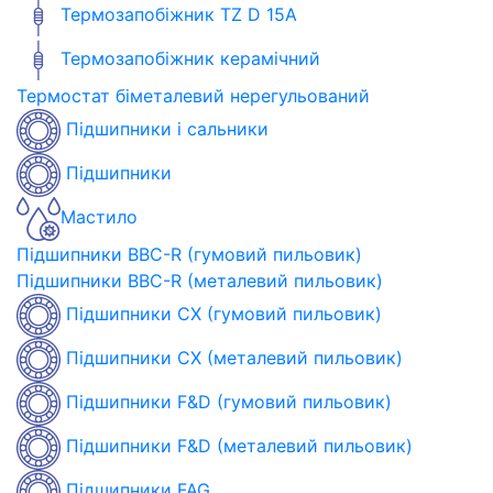
Термозапобіжник TZ D 15A
Термозапобіжник керамічний
Термостат біметалевий нерегульований
Підшипники і сальники
Підшипники
Мастило
Підшипники BBC-R (гумовий пильовик)
Підшипники BBC-R (металевий пильовик)
Підшипники CX (гумовий пильовик)
Підшипники CX (металевий пильовик)
Підшипники F&D (гумовий пильовик)
Підшипники F&D (металевий пильовик)
Підшипники FAG