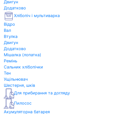
Двигун
Додатково
Хлібопіч і мультиварка
Відро
Вал
Втулка
Двигун
Додатково
Мішалка (лопатка)
Ремінь
Сальник хлібопічки
Тен
Ущільнювач
Шестерня, шків
Для прибирання та догляду
Пилосос
Акумуляторна батарея