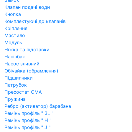
Замок
Клапан подачі води
Кнопка
Комплектуючі до клапанів
Кріплення
Мастило
Модуль
Ніжка та підставки
Напівбак
Насос зливний
Обічайка (обрамлення)
Підшипники
Патрубок
Пресостат СМА
Пружина
Ребро (активатор) барабана
Ремінь профіль " 3L "
Ремінь профіль " H "
Ремінь профіль " J "