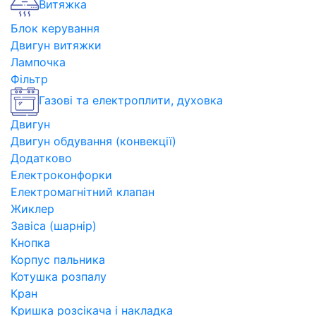
Витяжка
Блок керування
Двигун витяжки
Лампочка
Фільтр
Газові та електроплити, духовка
Двигун
Двигун обдування (конвекції)
Додатково
Електроконфорки
Електромагнітний клапан
Жиклер
Завіса (шарнір)
Кнопка
Корпус пальника
Котушка розпалу
Кран
Кришка розсікача і накладка