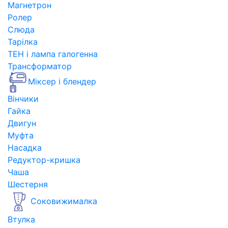
Магнетрон
Ролер
Слюда
Тарілка
ТЕН і лампа галогенна
Трансформатор
Міксер і блендер
Вінчики
Гайка
Двигун
Муфта
Насадка
Редуктор-кришка
Чаша
Шестерня
Соковижималка
Втулка