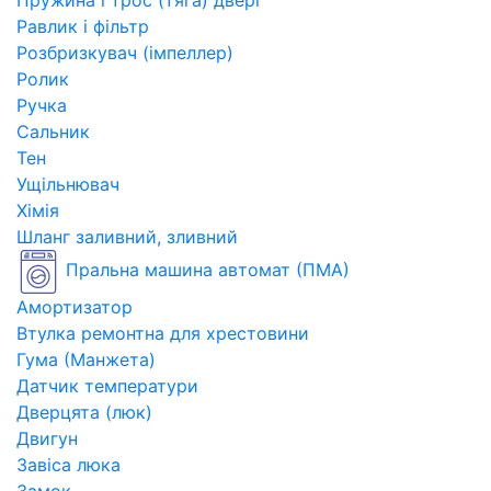
Пружина і трос (тяга) двері
Равлик і фільтр
Розбризкувач (імпеллер)
Ролик
Ручка
Сальник
Тен
Ущільнювач
Хімія
Шланг заливний, зливний
Пральна машина автомат (ПМА)
Амортизатор
Втулка ремонтна для хрестовини
Гума (Манжета)
Датчик температури
Дверцята (люк)
Двигун
Завіса люка