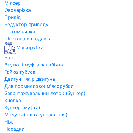
Міксер
Овочерізка
Привід
Редуктор приводу
Тістомісилка
Шнекова сокодавка
М'ясорубка
Вал
Втулка і муфта запобіжна
Гайка тубуса
Двигун і якір двигуна
Для промислової м'ясорубки
Завантажувальний лоток (бункер)
Кнопка
Куплер (муфта)
Модуль (плата управління)
Ніж
Насадки