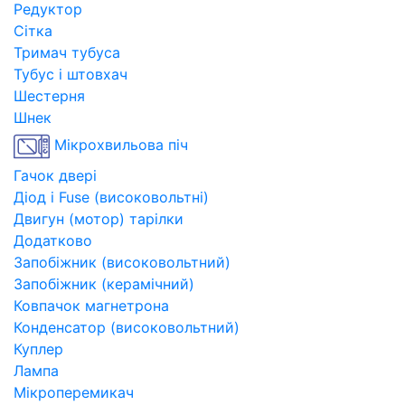
Редуктор
Сітка
Тримач тубуса
Тубус і штовхач
Шестерня
Шнек
Мікрохвильова піч
Гачок двері
Діод і Fuse (високовольтні)
Двигун (мотор) тарілки
Додатково
Запобіжник (високовольтний)
Запобіжник (керамічний)
Ковпачок магнетрона
Конденсатор (високовольтний)
Куплер
Лампа
Мікроперемикач