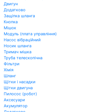
Двигун
Додатково
Защіпка шланга
Кнопка
Мішок
Модуль (плата управління)
Насос вібраційний
Носик шланга
Тримач мішка
Труба телескопічна
Фільтри
Хімія
Шланг
Щітки і насадки
Щітки двигуна
Пилосос (робот)
Аксесуари
Акумулятор
Додатково