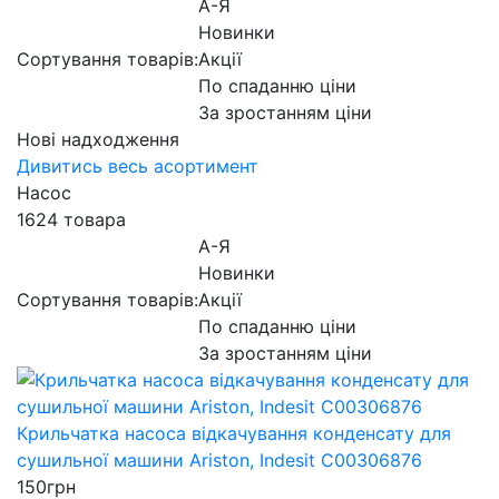
А-Я
Новинки
Сортування товарів:
Акції
По спаданню ціни
За зростанням ціни
Нові надходження
Дивитись весь асортимент
Насос
1624 товара
А-Я
Новинки
Сортування товарів:
Акції
По спаданню ціни
За зростанням ціни
Крильчатка насоса відкачування конденсату для
сушильної машини Ariston, Indesit C00306876
150
грн