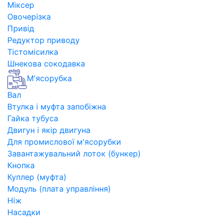
Міксер
Овочерізка
Привід
Редуктор приводу
Тістомісилка
Шнекова сокодавка
М'ясорубка
Вал
Втулка і муфта запобіжна
Гайка тубуса
Двигун і якір двигуна
Для промислової м'ясорубки
Завантажувальний лоток (бункер)
Кнопка
Куплер (муфта)
Модуль (плата управління)
Ніж
Насадки