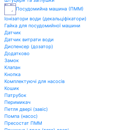
Штуцери та заглушки
Посудомийна машина (ПММ)
Іонізатори води (декальціфікатори)
Гайка для посудомийної машини
Датчик
Датчик витрати води
Диспенсер (дозатор)
Додатково
Замок
Клапан
Кнопка
Комплектуючі для насосів
Кошик
Патрубок
Перимикач
Петля двері (завіс)
Помпа (насос)
Пресостат ПММ