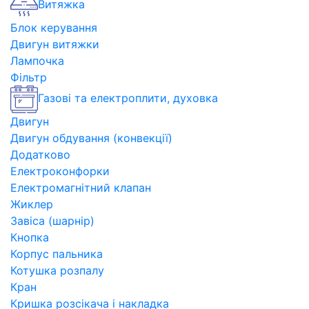
Витяжка
Блок керування
Двигун витяжки
Лампочка
Фільтр
Газові та електроплити, духовка
Двигун
Двигун обдування (конвекції)
Додатково
Електроконфорки
Електромагнітний клапан
Жиклер
Завіса (шарнір)
Кнопка
Корпус пальника
Котушка розпалу
Кран
Кришка розсікача і накладка