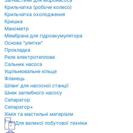
Запчастини для вібронасоса
Крильчатка (робоче колесо)
Крильчатка охолодження
Кришка
Манометр
Мембрана для гідроакумулятора
Основа "улитки"
Прокладка
Реле електротеплове
Сальник насоса
Ущільнювальне кільце
Фланець
Шланг для насосної станції
Шнек заглибного насосу
Сепаратор
Сепаратор+
Хімія та мастильні матеріали
Для великої побутової техніки