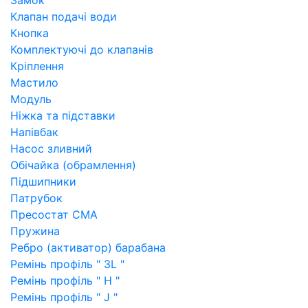
Замок
Клапан подачі води
Кнопка
Комплектуючі до клапанів
Кріплення
Мастило
Модуль
Ніжка та підставки
Напівбак
Насос зливний
Обічайка (обрамлення)
Підшипники
Патрубок
Пресостат СМА
Пружина
Ребро (активатор) барабана
Ремінь профіль " 3L "
Ремінь профіль " H "
Ремінь профіль " J "