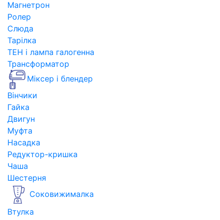
Магнетрон
Ролер
Слюда
Тарілка
ТЕН і лампа галогенна
Трансформатор
Міксер і блендер
Вінчики
Гайка
Двигун
Муфта
Насадка
Редуктор-кришка
Чаша
Шестерня
Соковижималка
Втулка