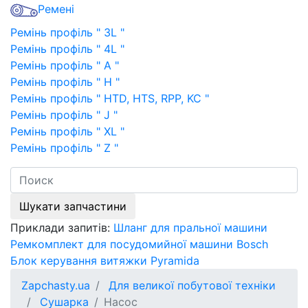
Ремені
Ремінь профіль " 3L "
Ремінь профіль " 4L "
Ремінь профіль " A "
Ремінь профіль " H "
Ремінь профіль " HTD, HTS, RPP, KC "
Ремінь профіль " J "
Ремінь профіль " XL "
Ремінь профіль " Z "
Шукати запчастини
Приклади запитів:
Шланг для пральної машини
Ремкомплект для посудомийної машини Bosch
Блок керування витяжки Pyramida
Zapchasty.ua
Для великої побутової техніки
Сушарка
Насос