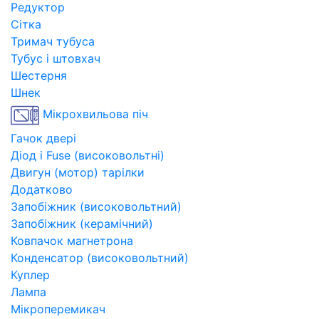
Редуктор
Сітка
Тримач тубуса
Тубус і штовхач
Шестерня
Шнек
Мікрохвильова піч
Гачок двері
Діод і Fuse (високовольтні)
Двигун (мотор) тарілки
Додатково
Запобіжник (високовольтний)
Запобіжник (керамічний)
Ковпачок магнетрона
Конденсатор (високовольтний)
Куплер
Лампа
Мікроперемикач