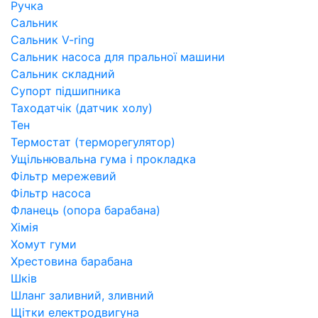
Ручка
Сальник
Сальник V-ring
Сальник насоса для пральної машини
Сальник складний
Супорт підшипника
Таходатчік (датчик холу)
Тен
Термостат (терморегулятор)
Ущільнювальна гума і прокладка
Фільтр мережевий
Фільтр насоса
Фланець (опора барабана)
Хімія
Хомут гуми
Хрестовина барабана
Шків
Шланг заливний, зливний
Щітки електродвигуна