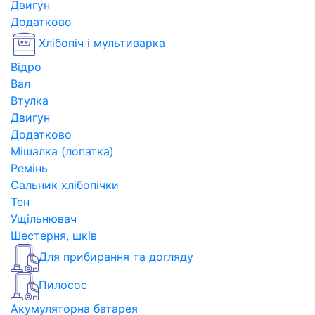
Двигун
Додатково
Хлібопіч і мультиварка
Відро
Вал
Втулка
Двигун
Додатково
Мішалка (лопатка)
Ремінь
Сальник хлібопічки
Тен
Ущільнювач
Шестерня, шків
Для прибирання та догляду
Пилосос
Акумуляторна батарея