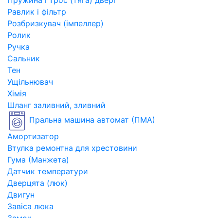
Пружина і трос (тяга) двері
Равлик і фільтр
Розбризкувач (імпеллер)
Ролик
Ручка
Сальник
Тен
Ущільнювач
Хімія
Шланг заливний, зливний
Пральна машина автомат (ПМА)
Амортизатор
Втулка ремонтна для хрестовини
Гума (Манжета)
Датчик температури
Дверцята (люк)
Двигун
Завіса люка