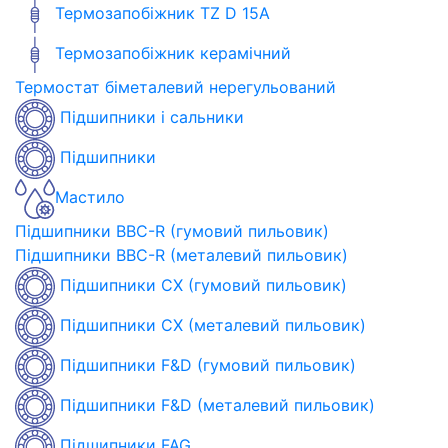
Термозапобіжник TZ D 15A
Термозапобіжник керамічний
Термостат біметалевий нерегульований
Підшипники і сальники
Підшипники
Мастило
Підшипники BBC-R (гумовий пильовик)
Підшипники BBC-R (металевий пильовик)
Підшипники CX (гумовий пильовик)
Підшипники CX (металевий пильовик)
Підшипники F&D (гумовий пильовик)
Підшипники F&D (металевий пильовик)
Підшипники FAG