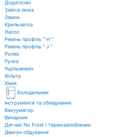
Додатково
Завіса люка
Замок
Крильчатка
Насос
Ремінь профіль " H "
Ремінь профіль " J "
Ролик
Ручка
Ущільнювач
Фільтр
Хімія
Холодильник
Інструменти та обладнання
Вакууматор
Випарник
Датчик No Frost і термозапобіжник
Двигун обдування