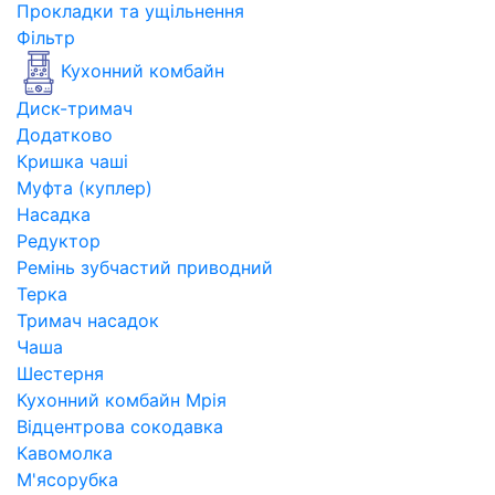
Прокладки та ущільнення
Фільтр
Кухонний комбайн
Диск-тримач
Додатково
Кришка чаші
Муфта (куплер)
Насадка
Редуктор
Ремінь зубчастий приводний
Терка
Тримач насадок
Чаша
Шестерня
Кухонний комбайн Мрія
Відцентрова сокодавка
Кавомолка
М'ясорубка