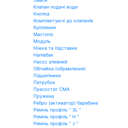
Замок
Клапан подачі води
Кнопка
Комплектуючі до клапанів
Кріплення
Мастило
Модуль
Ніжка та підставки
Напівбак
Насос зливний
Обічайка (обрамлення)
Підшипники
Патрубок
Пресостат СМА
Пружина
Ребро (активатор) барабана
Ремінь профіль " 3L "
Ремінь профіль " H "
Ремінь профіль " J "