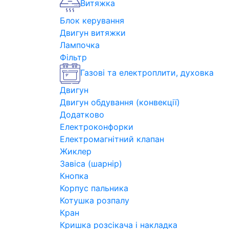
Витяжка
Блок керування
Двигун витяжки
Лампочка
Фільтр
Газові та електроплити, духовка
Двигун
Двигун обдування (конвекції)
Додатково
Електроконфорки
Електромагнітний клапан
Жиклер
Завіса (шарнір)
Кнопка
Корпус пальника
Котушка розпалу
Кран
Кришка розсікача і накладка