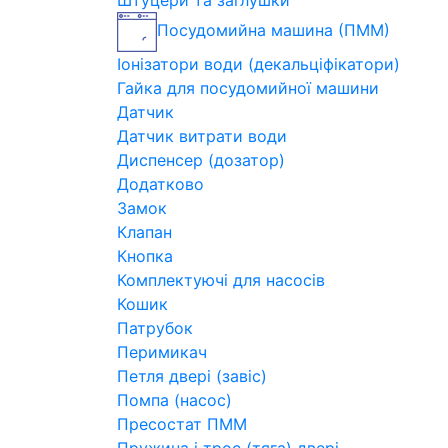
Штуцери та заглушки
Посудомийна машина (ПММ)
Іонізатори води (декальціфікатори)
Гайка для посудомийної машини
Датчик
Датчик витрати води
Диспенсер (дозатор)
Додатково
Замок
Клапан
Кнопка
Комплектуючі для насосів
Кошик
Патрубок
Перимикач
Петля двері (завіс)
Помпа (насос)
Пресостат ПММ