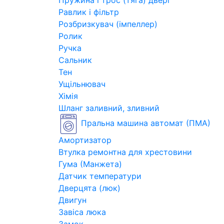
Пружина і трос (тяга) двері
Равлик і фільтр
Розбризкувач (імпеллер)
Ролик
Ручка
Сальник
Тен
Ущільнювач
Хімія
Шланг заливний, зливний
Пральна машина автомат (ПМА)
Амортизатор
Втулка ремонтна для хрестовини
Гума (Манжета)
Датчик температури
Дверцята (люк)
Двигун
Завіса люка