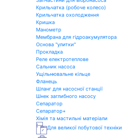
Запчастини для вібронасоса
Крильчатка (робоче колесо)
Крильчатка охолодження
Кришка
Манометр
Мембрана для гідроакумулятора
Основа "улитки"
Прокладка
Реле електротеплове
Сальник насоса
Ущільнювальне кільце
Фланець
Шланг для насосної станції
Шнек заглибного насосу
Сепаратор
Сепаратор+
Хімія та мастильні матеріали
Для великої побутової техніки