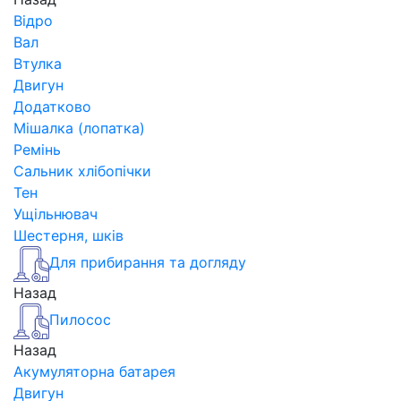
Відро
Вал
Втулка
Двигун
Додатково
Мішалка (лопатка)
Ремінь
Сальник хлібопічки
Тен
Ущільнювач
Шестерня, шків
Для прибирання та догляду
Назад
Пилосос
Назад
Акумуляторна батарея
Двигун