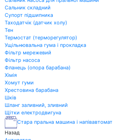
Сальник насоса для пральної машини
Сальник складний
Супорт підшипника
Таходатчік (датчик холу)
Тен
Термостат (терморегулятор)
Ущільнювальна гума і прокладка
Фільтр мережевий
Фільтр насоса
Фланець (опора барабана)
Хімія
Хомут гуми
Хрестовина барабана
Шків
Шланг заливний, зливний
Щітки електродвигуна
Стара пральна машина і напівавтомат
Назад