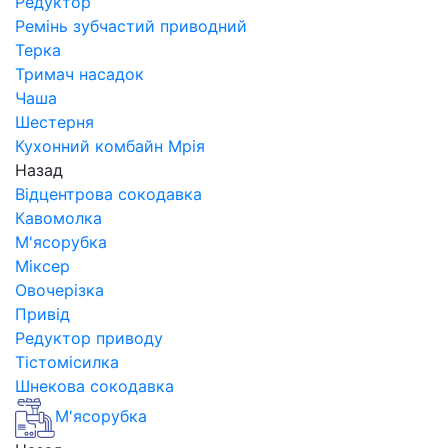
Редуктор
Ремінь зубчастий приводний
Терка
Тримач насадок
Чаша
Шестерня
Кухонний комбайн Мрія
Назад
Відцентрова сокодавка
Кавомолка
М'ясорубка
Міксер
Овочерізка
Привід
Редуктор приводу
Тістомісилка
Шнекова сокодавка
М'ясорубка