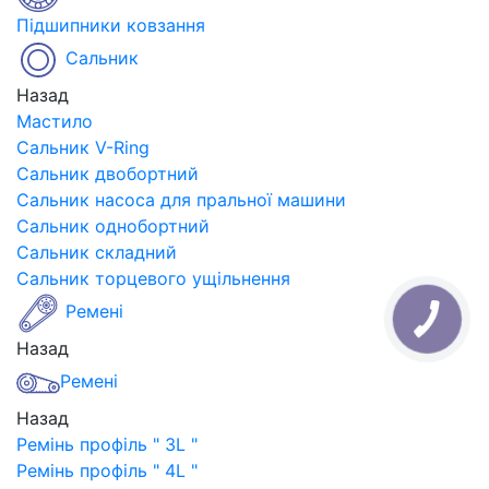
Підшипники ковзання
Сальник
Назад
Мастило
Сальник V-Ring
Сальник двобортний
Сальник насоса для пральної машини
Сальник однобортний
Сальник складний
Сальник торцевого ущільнення
Ремені
Назад
Ремені
Назад
Ремінь профіль " 3L "
Ремінь профіль " 4L "