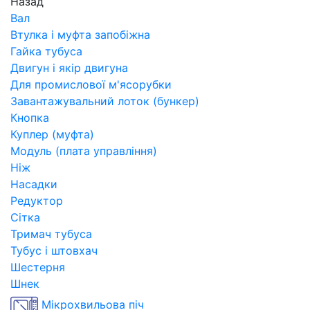
Назад
Вал
Втулка і муфта запобіжна
Гайка тубуса
Двигун і якір двигуна
Для промислової м'ясорубки
Завантажувальний лоток (бункер)
Кнопка
Куплер (муфта)
Модуль (плата управління)
Ніж
Насадки
Редуктор
Сітка
Тримач тубуса
Тубус і штовхач
Шестерня
Шнек
Мікрохвильова піч