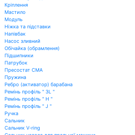
Кріплення
Мастило
Модуль
Ніжка та підставки
Напівбак
Насос зливний
Обічайка (обрамлення)
Підшипники
Патрубок
Пресостат СМА
Пружина
Ребро (активатор) барабана
Ремінь профіль " 3L "
Ремінь профіль " H "
Ремінь профіль " J "
Ручка
Сальник
Сальник V-ring