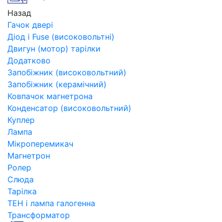
Назад
Гачок двері
Діод і Fuse (високовольтні)
Двигун (мотор) тарілки
Додатково
Запобіжник (високовольтний)
Запобіжник (керамічний)
Ковпачок магнетрона
Конденсатор (високовольтний)
Куплер
Лампа
Мікроперемикач
Магнетрон
Ролер
Слюда
Тарілка
ТЕН і лампа галогенна
Трансформатор