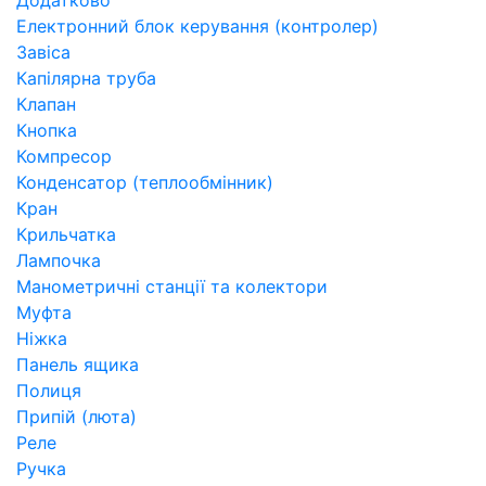
Додатково
Електронний блок керування (контролер)
Завіса
Капілярна труба
Клапан
Кнопка
Компресор
Конденсатор (теплообмінник)
Кран
Крильчатка
Лампочка
Манометричні станції та колектори
Муфта
Ніжка
Панель ящика
Полиця
Припій (люта)
Реле
Ручка