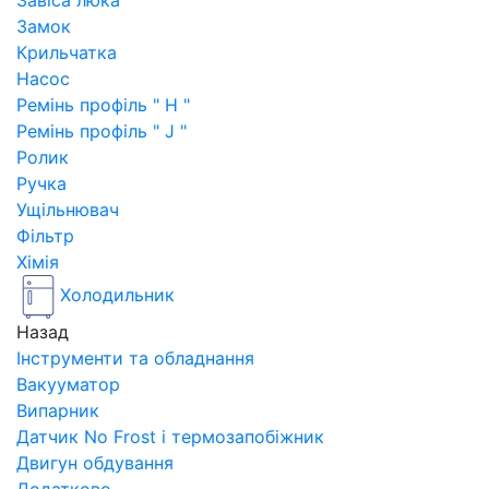
Завіса люка
Замок
Крильчатка
Насос
Ремінь профіль " H "
Ремінь профіль " J "
Ролик
Ручка
Ущільнювач
Фільтр
Хімія
Холодильник
Назад
Інструменти та обладнання
Вакууматор
Випарник
Датчик No Frost і термозапобіжник
Двигун обдування