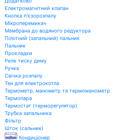
Додатково
Електромагнітний клапан
Кнопка п'єзорозпалу
Мікроперемикач
Мембрана до водяного редуктора
Пілотний (запальний) пальник
Пальник
Прокладки
Реле тиску диму
Ручка
Свічка розпалу
Тен для електрокотла
Термометр, манометр та термоманометр
Термопара
Термостат (терморегулятор)
Трубка запальника
Фільтр
Шток (сальник)
Кондиціонер