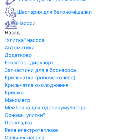
Шестерня для бетономішалки
Насоси
Назад
"Улитка" насоса
Автоматика
Додатково
Ежектор (дифузор)
Запчастини для вібронасоса
Крильчатка (робоче колесо)
Крильчатка охолодження
Кришка
Манометр
Мембрана для гідроакумулятора
Основа "улитки"
Прокладка
Реле електротеплове
Сальник насоса