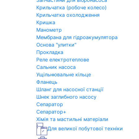
Запчастини для вібронасоса
Крильчатка (робоче колесо)
Крильчатка охолодження
Кришка
Манометр
Мембрана для гідроакумулятора
Основа "улитки"
Прокладка
Реле електротеплове
Сальник насоса
Ущільнювальне кільце
Фланець
Шланг для насосної станції
Шнек заглибного насосу
Сепаратор
Сепаратор+
Хімія та мастильні матеріали
Для великої побутової техніки