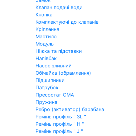
Замок
Клапан подачі води
Кнопка
Комплектуючі до клапанів
Кріплення
Мастило
Модуль
Ніжка та підставки
Напівбак
Насос зливний
Обічайка (обрамлення)
Підшипники
Патрубок
Пресостат СМА
Пружина
Ребро (активатор) барабана
Ремінь профіль " 3L "
Ремінь профіль " H "
Ремінь профіль " J "