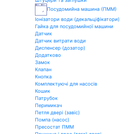
Штуцери та заглушки
Посудомийна машина (ПММ)
Іонізатори води (декальціфікатори)
Гайка для посудомийної машини
Датчик
Датчик витрати води
Диспенсер (дозатор)
Додатково
Замок
Клапан
Кнопка
Комплектуючі для насосів
Кошик
Патрубок
Перимикач
Петля двері (завіс)
Помпа (насос)
Пресостат ПММ