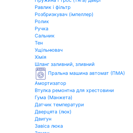
Пружина і трос (тяга) двері
Равлик і фільтр
Розбризкувач (імпеллер)
Ролик
Ручка
Сальник
Тен
Ущільнювач
Хімія
Шланг заливний, зливний
Пральна машина автомат (ПМА)
Амортизатор
Втулка ремонтна для хрестовини
Гума (Манжета)
Датчик температури
Дверцята (люк)
Двигун
Завіса люка