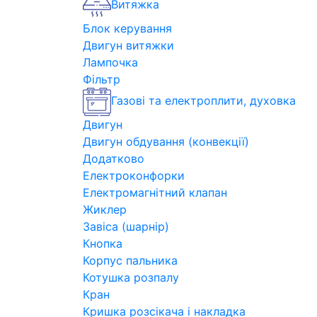
Витяжка
Блок керування
Двигун витяжки
Лампочка
Фільтр
Газові та електроплити, духовка
Двигун
Двигун обдування (конвекції)
Додатково
Електроконфорки
Електромагнітний клапан
Жиклер
Завіса (шарнір)
Кнопка
Корпус пальника
Котушка розпалу
Кран
Кришка розсікача і накладка