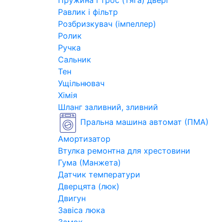
Пружина і трос (тяга) двері
Равлик і фільтр
Розбризкувач (імпеллер)
Ролик
Ручка
Сальник
Тен
Ущільнювач
Хімія
Шланг заливний, зливний
Пральна машина автомат (ПМА)
Амортизатор
Втулка ремонтна для хрестовини
Гума (Манжета)
Датчик температури
Дверцята (люк)
Двигун
Завіса люка