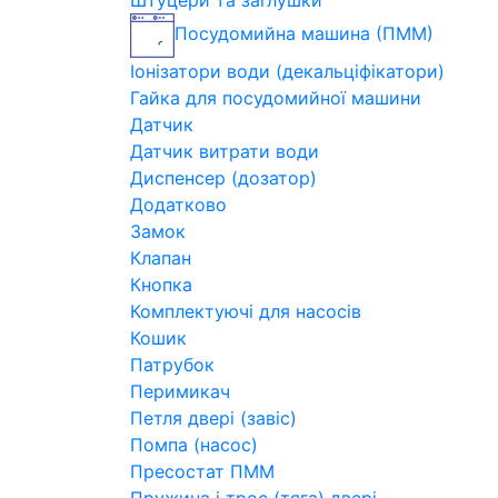
Штуцери та заглушки
Посудомийна машина (ПММ)
Іонізатори води (декальціфікатори)
Гайка для посудомийної машини
Датчик
Датчик витрати води
Диспенсер (дозатор)
Додатково
Замок
Клапан
Кнопка
Комплектуючі для насосів
Кошик
Патрубок
Перимикач
Петля двері (завіс)
Помпа (насос)
Пресостат ПММ