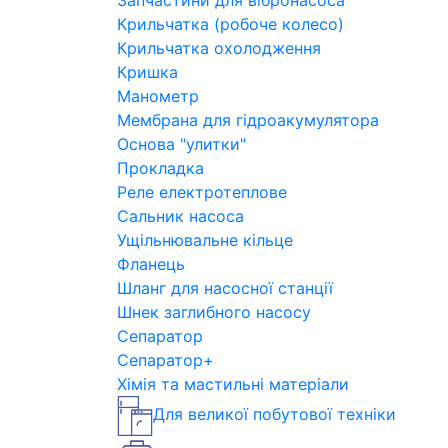
Запчастини для вібронасоса
Крильчатка (робоче колесо)
Крильчатка охолодження
Кришка
Манометр
Мембрана для гідроакумулятора
Основа "улитки"
Прокладка
Реле електротеплове
Сальник насоса
Ущільнювальне кільце
Фланець
Шланг для насосної станції
Шнек заглибного насосу
Сепаратор
Сепаратор+
Хімія та мастильні матеріали
Для великої побутової техніки