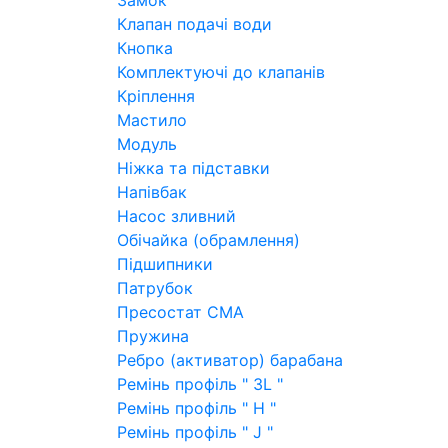
Замок
Клапан подачі води
Кнопка
Комплектуючі до клапанів
Кріплення
Мастило
Модуль
Ніжка та підставки
Напівбак
Насос зливний
Обічайка (обрамлення)
Підшипники
Патрубок
Пресостат СМА
Пружина
Ребро (активатор) барабана
Ремінь профіль " 3L "
Ремінь профіль " H "
Ремінь профіль " J "