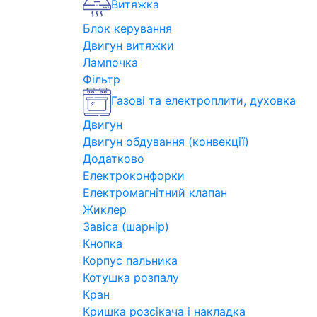
Витяжка
Блок керування
Двигун витяжки
Лампочка
Фільтр
Газові та електроплити, духовка
Двигун
Двигун обдування (конвекції)
Додатково
Електроконфорки
Електромагнітний клапан
Жиклер
Завіса (шарнір)
Кнопка
Корпус пальника
Котушка розпалу
Кран
Кришка розсікача і накладка