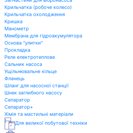
Запчастини для вібронасоса
Крильчатка (робоче колесо)
Крильчатка охолодження
Кришка
Манометр
Мембрана для гідроакумулятора
Основа "улитки"
Прокладка
Реле електротеплове
Сальник насоса
Ущільнювальне кільце
Фланець
Шланг для насосної станції
Шнек заглибного насосу
Сепаратор
Сепаратор+
Хімія та мастильні матеріали
Для великої побутової техніки