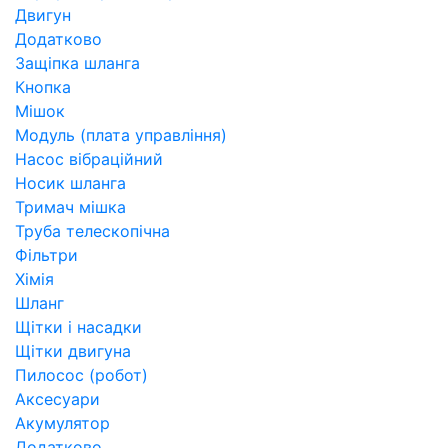
Двигун
Додатково
Защіпка шланга
Кнопка
Мішок
Модуль (плата управління)
Насос вібраційний
Носик шланга
Тримач мішка
Труба телескопічна
Фільтри
Хімія
Шланг
Щітки і насадки
Щітки двигуна
Пилосос (робот)
Аксесуари
Акумулятор
Додатково