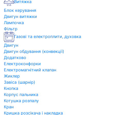
Витяжка
Блок керування
Двигун витяжки
Лампочка
Фільтр
Газові та електроплити, духовка
Двигун
Двигун обдування (конвекції)
Додатково
Електроконфорки
Електромагнітний клапан
Жиклер
Завіса (шарнір)
Кнопка
Корпус пальника
Котушка розпалу
Кран
Кришка розсікача і накладка