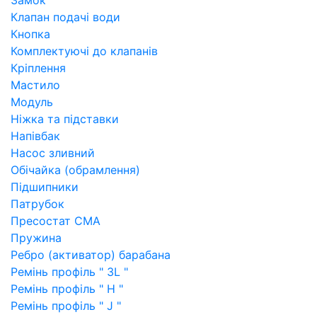
Замок
Клапан подачі води
Кнопка
Комплектуючі до клапанів
Кріплення
Мастило
Модуль
Ніжка та підставки
Напівбак
Насос зливний
Обічайка (обрамлення)
Підшипники
Патрубок
Пресостат СМА
Пружина
Ребро (активатор) барабана
Ремінь профіль " 3L "
Ремінь профіль " H "
Ремінь профіль " J "