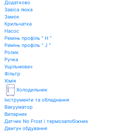
Додатково
Завіса люка
Замок
Крильчатка
Насос
Ремінь профіль " H "
Ремінь профіль " J "
Ролик
Ручка
Ущільнювач
Фільтр
Хімія
Холодильник
Інструменти та обладнання
Вакууматор
Випарник
Датчик No Frost і термозапобіжник
Двигун обдування