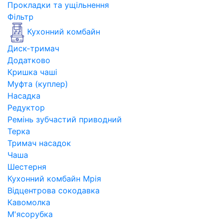
Прокладки та ущільнення
Фільтр
Кухонний комбайн
Диск-тримач
Додатково
Кришка чаші
Муфта (куплер)
Насадка
Редуктор
Ремінь зубчастий приводний
Терка
Тримач насадок
Чаша
Шестерня
Кухонний комбайн Мрія
Відцентрова сокодавка
Кавомолка
М'ясорубка