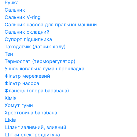
Ручка
Сальник
Сальник V-ring
Сальник насоса для пральної машини
Сальник складний
Супорт підшипника
Таходатчік (датчик холу)
Тен
Термостат (терморегулятор)
Ущільнювальна гума і прокладка
Фільтр мережевий
Фільтр насоса
Фланець (опора барабана)
Хімія
Хомут гуми
Хрестовина барабана
Шків
Шланг заливний, зливний
Щітки електродвигуна