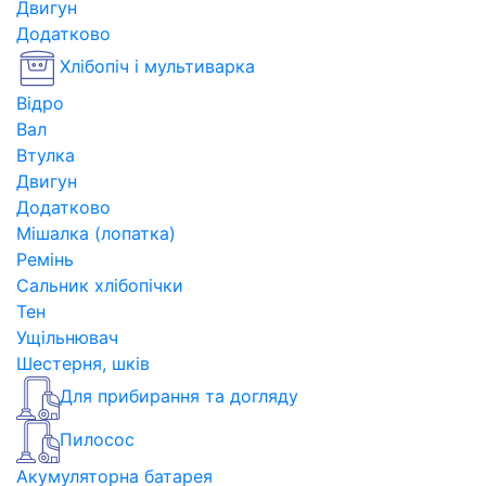
Двигун
Додатково
Хлібопіч і мультиварка
Відро
Вал
Втулка
Двигун
Додатково
Мішалка (лопатка)
Ремінь
Сальник хлібопічки
Тен
Ущільнювач
Шестерня, шків
Для прибирання та догляду
Пилосос
Акумуляторна батарея