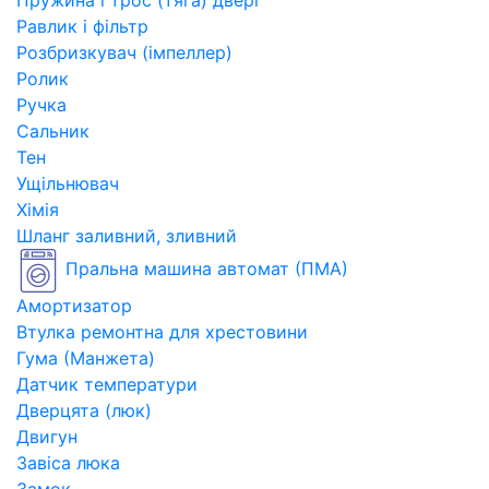
Пружина і трос (тяга) двері
Равлик і фільтр
Розбризкувач (імпеллер)
Ролик
Ручка
Сальник
Тен
Ущільнювач
Хімія
Шланг заливний, зливний
Пральна машина автомат (ПМА)
Амортизатор
Втулка ремонтна для хрестовини
Гума (Манжета)
Датчик температури
Дверцята (люк)
Двигун
Завіса люка