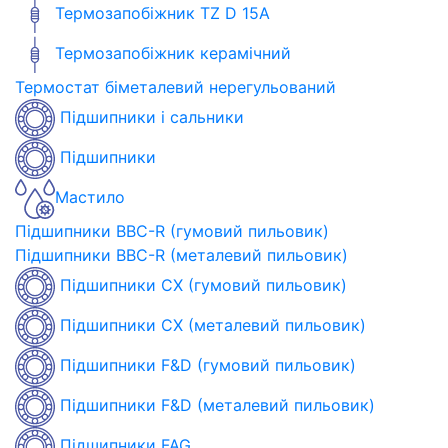
Термозапобіжник TZ D 15A
Термозапобіжник керамічний
Термостат біметалевий нерегульований
Підшипники і сальники
Підшипники
Мастило
Підшипники BBC-R (гумовий пильовик)
Підшипники BBC-R (металевий пильовик)
Підшипники CX (гумовий пильовик)
Підшипники CX (металевий пильовик)
Підшипники F&D (гумовий пильовик)
Підшипники F&D (металевий пильовик)
Підшипники FAG