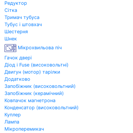
Редуктор
Сітка
Тримач тубуса
Тубус і штовхач
Шестерня
Шнек
Мікрохвильова піч
Гачок двері
Діод і Fuse (високовольтні)
Двигун (мотор) тарілки
Додатково
Запобіжник (високовольтний)
Запобіжник (керамічний)
Ковпачок магнетрона
Конденсатор (високовольтний)
Куплер
Лампа
Мікроперемикач