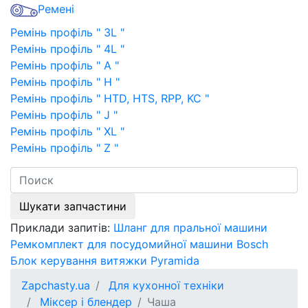
Ремені
Ремінь профіль " 3L "
Ремінь профіль " 4L "
Ремінь профіль " A "
Ремінь профіль " H "
Ремінь профіль " HTD, HTS, RPP, KC "
Ремінь профіль " J "
Ремінь профіль " XL "
Ремінь профіль " Z "
Шукати запчастини
Приклади запитів:
Шланг для пральної машини
Ремкомплект для посудомийної машини Bosch
Блок керування витяжки Pyramida
Zapchasty.ua
Для кухонної техніки
Міксер і блендер
Чаша