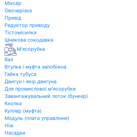
Міксер
Овочерізка
Привід
Редуктор приводу
Тістомісилка
Шнекова сокодавка
М'ясорубка
Вал
Втулка і муфта запобіжна
Гайка тубуса
Двигун і якір двигуна
Для промислової м'ясорубки
Завантажувальний лоток (бункер)
Кнопка
Куплер (муфта)
Модуль (плата управління)
Ніж
Насадки