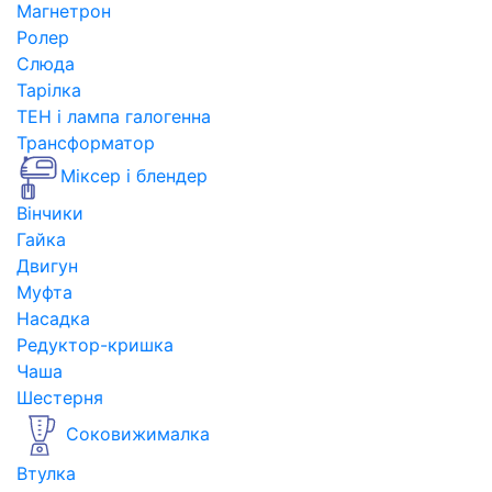
Магнетрон
Ролер
Слюда
Тарілка
ТЕН і лампа галогенна
Трансформатор
Міксер і блендер
Вінчики
Гайка
Двигун
Муфта
Насадка
Редуктор-кришка
Чаша
Шестерня
Соковижималка
Втулка