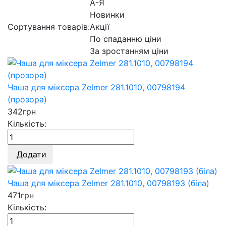
А-Я
Новинки
Сортування товарів:
Акції
По спаданню ціни
За зростанням ціни
Чаша для міксера Zelmer 281.1010, 00798194
(прозора)
342
грн
Кількість:
Додати
Чаша для міксера Zelmer 281.1010, 00798193 (біла)
471
грн
Кількість: