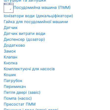
Штуцери та заглушки
Посудомийна машина (ПММ)
Іонізатори води (декальціфікатори)
Гайка для посудомийної машини
Датчик
Датчик витрати води
Диспенсер (дозатор)
Додатково
Замок
Клапан
Кнопка
Комплектуючі для насосів
Кошик
Патрубок
Перимикач
Петля двері (завіс)
Помпа (насос)
Пресостат ПММ