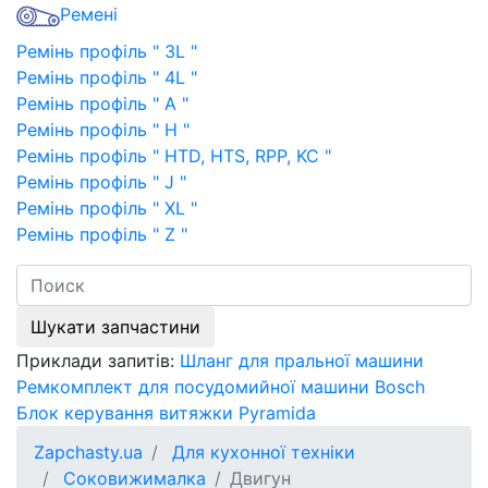
Ремені
Ремінь профіль " 3L "
Ремінь профіль " 4L "
Ремінь профіль " A "
Ремінь профіль " H "
Ремінь профіль " HTD, HTS, RPP, KC "
Ремінь профіль " J "
Ремінь профіль " XL "
Ремінь профіль " Z "
Шукати запчастини
Приклади запитів:
Шланг для пральної машини
Ремкомплект для посудомийної машини Bosch
Блок керування витяжки Pyramida
Zapchasty.ua
Для кухонної техніки
Соковижималка
Двигун