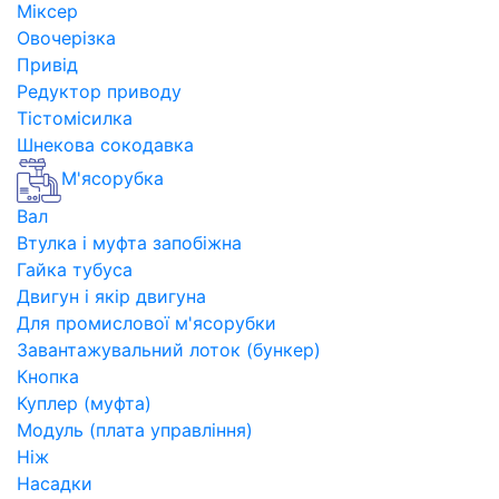
Міксер
Овочерізка
Привід
Редуктор приводу
Тістомісилка
Шнекова сокодавка
М'ясорубка
Вал
Втулка і муфта запобіжна
Гайка тубуса
Двигун і якір двигуна
Для промислової м'ясорубки
Завантажувальний лоток (бункер)
Кнопка
Куплер (муфта)
Модуль (плата управління)
Ніж
Насадки