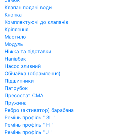
Замок
Клапан подачі води
Кнопка
Комплектуючі до клапанів
Кріплення
Мастило
Модуль
Ніжка та підставки
Напівбак
Насос зливний
Обічайка (обрамлення)
Підшипники
Патрубок
Пресостат СМА
Пружина
Ребро (активатор) барабана
Ремінь профіль " 3L "
Ремінь профіль " H "
Ремінь профіль " J "