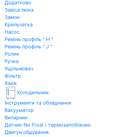
Додатково
Завіса люка
Замок
Крильчатка
Насос
Ремінь профіль " H "
Ремінь профіль " J "
Ролик
Ручка
Ущільнювач
Фільтр
Хімія
Холодильник
Інструменти та обладнання
Вакууматор
Випарник
Датчик No Frost і термозапобіжник
Двигун обдування