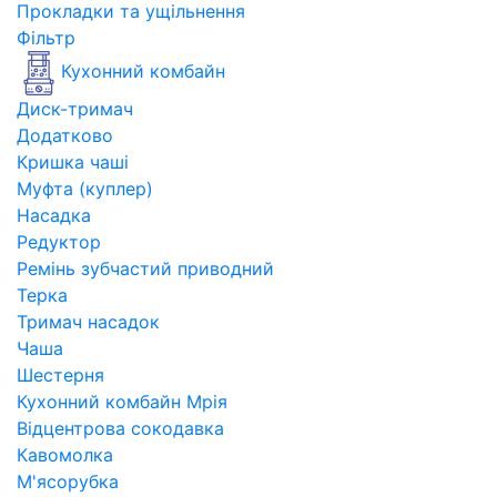
Прокладки та ущільнення
Фільтр
Кухонний комбайн
Диск-тримач
Додатково
Кришка чаші
Муфта (куплер)
Насадка
Редуктор
Ремінь зубчастий приводний
Терка
Тримач насадок
Чаша
Шестерня
Кухонний комбайн Мрія
Відцентрова сокодавка
Кавомолка
М'ясорубка