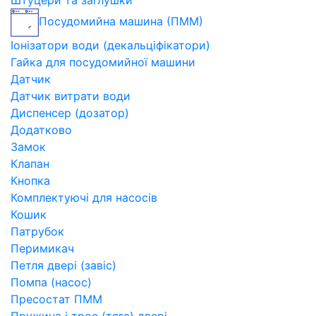
Штуцери та заглушки
Посудомийна машина (ПММ)
Іонізатори води (декальціфікатори)
Гайка для посудомийної машини
Датчик
Датчик витрати води
Диспенсер (дозатор)
Додатково
Замок
Клапан
Кнопка
Комплектуючі для насосів
Кошик
Патрубок
Перимикач
Петля двері (завіс)
Помпа (насос)
Пресостат ПММ