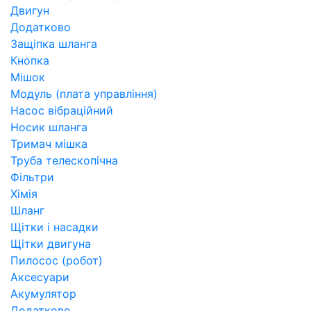
Двигун
Додатково
Защіпка шланга
Кнопка
Мішок
Модуль (плата управління)
Насос вібраційний
Носик шланга
Тримач мішка
Труба телескопічна
Фільтри
Хімія
Шланг
Щітки і насадки
Щітки двигуна
Пилосос (робот)
Аксесуари
Акумулятор
Додатково