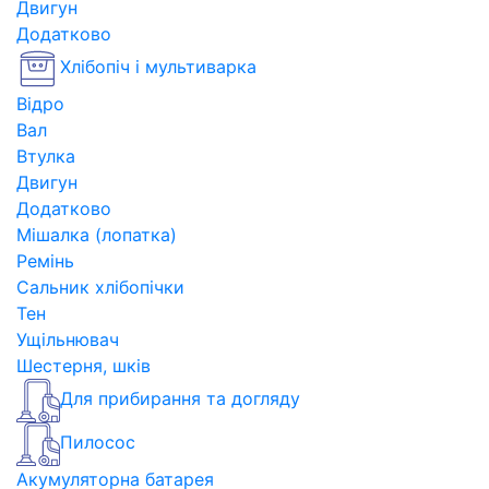
Двигун
Додатково
Хлібопіч і мультиварка
Відро
Вал
Втулка
Двигун
Додатково
Мішалка (лопатка)
Ремінь
Сальник хлібопічки
Тен
Ущільнювач
Шестерня, шків
Для прибирання та догляду
Пилосос
Акумуляторна батарея