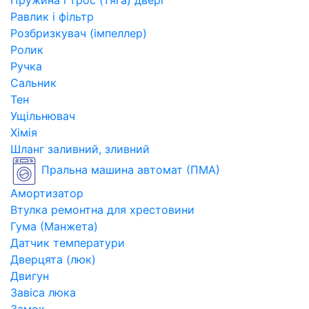
Пружина і трос (тяга) двері
Равлик і фільтр
Розбризкувач (імпеллер)
Ролик
Ручка
Сальник
Тен
Ущільнювач
Хімія
Шланг заливний, зливний
Пральна машина автомат (ПМА)
Амортизатор
Втулка ремонтна для хрестовини
Гума (Манжета)
Датчик температури
Дверцята (люк)
Двигун
Завіса люка