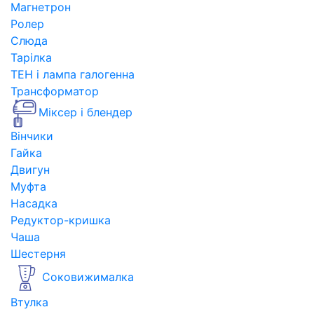
Магнетрон
Ролер
Слюда
Тарілка
ТЕН і лампа галогенна
Трансформатор
Міксер і блендер
Вінчики
Гайка
Двигун
Муфта
Насадка
Редуктор-кришка
Чаша
Шестерня
Соковижималка
Втулка