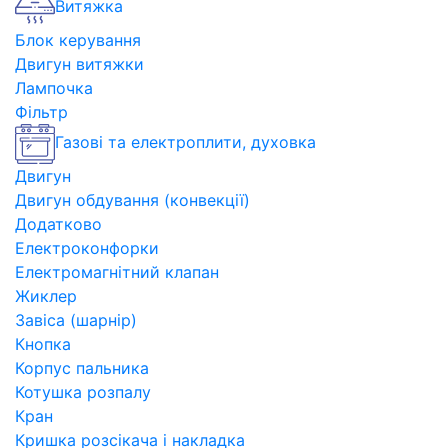
Витяжка
Блок керування
Двигун витяжки
Лампочка
Фільтр
Газові та електроплити, духовка
Двигун
Двигун обдування (конвекції)
Додатково
Електроконфорки
Електромагнітний клапан
Жиклер
Завіса (шарнір)
Кнопка
Корпус пальника
Котушка розпалу
Кран
Кришка розсікача і накладка