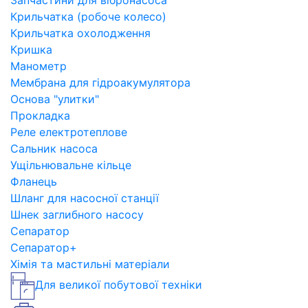
Запчастини для вібронасоса
Крильчатка (робоче колесо)
Крильчатка охолодження
Кришка
Манометр
Мембрана для гідроакумулятора
Основа "улитки"
Прокладка
Реле електротеплове
Сальник насоса
Ущільнювальне кільце
Фланець
Шланг для насосної станції
Шнек заглибного насосу
Сепаратор
Сепаратор+
Хімія та мастильні матеріали
Для великої побутової техніки