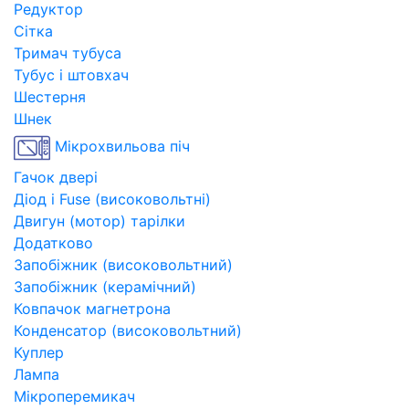
Редуктор
Сітка
Тримач тубуса
Тубус і штовхач
Шестерня
Шнек
Мікрохвильова піч
Гачок двері
Діод і Fuse (високовольтні)
Двигун (мотор) тарілки
Додатково
Запобіжник (високовольтний)
Запобіжник (керамічний)
Ковпачок магнетрона
Конденсатор (високовольтний)
Куплер
Лампа
Мікроперемикач