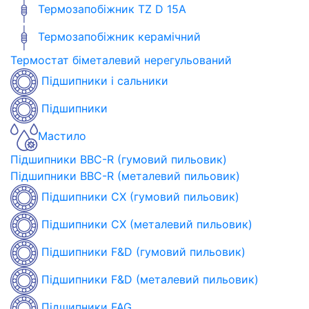
Термозапобіжник TZ D 15A
Термозапобіжник керамічний
Термостат біметалевий нерегульований
Підшипники і сальники
Підшипники
Мастило
Підшипники BBC-R (гумовий пильовик)
Підшипники BBC-R (металевий пильовик)
Підшипники CX (гумовий пильовик)
Підшипники CX (металевий пильовик)
Підшипники F&D (гумовий пильовик)
Підшипники F&D (металевий пильовик)
Підшипники FAG