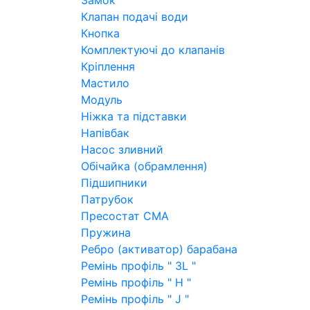
Замок
Клапан подачі води
Кнопка
Комплектуючі до клапанів
Кріплення
Мастило
Модуль
Ніжка та підставки
Напівбак
Насос зливний
Обічайка (обрамлення)
Підшипники
Патрубок
Пресостат СМА
Пружина
Ребро (активатор) барабана
Ремінь профіль " 3L "
Ремінь профіль " H "
Ремінь профіль " J "