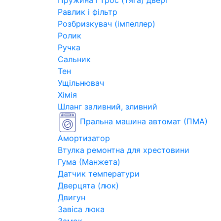
Пружина і трос (тяга) двері
Равлик і фільтр
Розбризкувач (імпеллер)
Ролик
Ручка
Сальник
Тен
Ущільнювач
Хімія
Шланг заливний, зливний
Пральна машина автомат (ПМА)
Амортизатор
Втулка ремонтна для хрестовини
Гума (Манжета)
Датчик температури
Дверцята (люк)
Двигун
Завіса люка