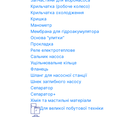
Запчастини для вібронасоса
Крильчатка (робоче колесо)
Крильчатка охолодження
Кришка
Манометр
Мембрана для гідроакумулятора
Основа "улитки"
Прокладка
Реле електротеплове
Сальник насоса
Ущільнювальне кільце
Фланець
Шланг для насосної станції
Шнек заглибного насосу
Сепаратор
Сепаратор+
Хімія та мастильні матеріали
Для великої побутової техніки