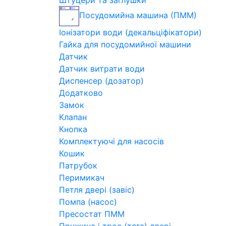
Штуцери та заглушки
Посудомийна машина (ПММ)
Іонізатори води (декальціфікатори)
Гайка для посудомийної машини
Датчик
Датчик витрати води
Диспенсер (дозатор)
Додатково
Замок
Клапан
Кнопка
Комплектуючі для насосів
Кошик
Патрубок
Перимикач
Петля двері (завіс)
Помпа (насос)
Пресостат ПММ