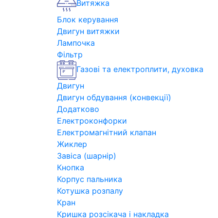
Витяжка
Блок керування
Двигун витяжки
Лампочка
Фільтр
Газові та електроплити, духовка
Двигун
Двигун обдування (конвекції)
Додатково
Електроконфорки
Електромагнітний клапан
Жиклер
Завіса (шарнір)
Кнопка
Корпус пальника
Котушка розпалу
Кран
Кришка розсікача і накладка