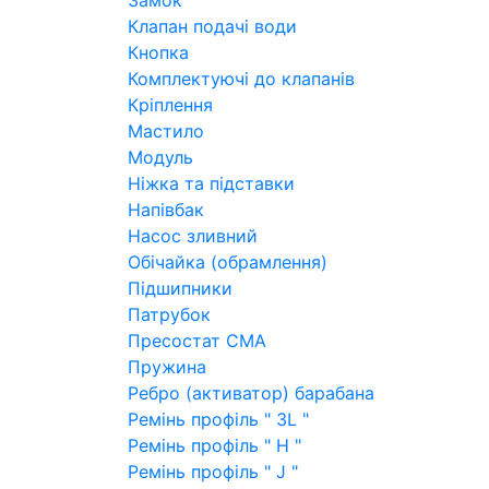
Замок
Клапан подачі води
Кнопка
Комплектуючі до клапанів
Кріплення
Мастило
Модуль
Ніжка та підставки
Напівбак
Насос зливний
Обічайка (обрамлення)
Підшипники
Патрубок
Пресостат СМА
Пружина
Ребро (активатор) барабана
Ремінь профіль " 3L "
Ремінь профіль " H "
Ремінь профіль " J "