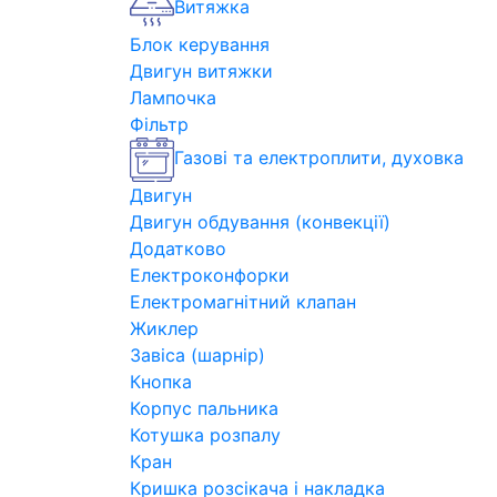
Витяжка
Блок керування
Двигун витяжки
Лампочка
Фільтр
Газові та електроплити, духовка
Двигун
Двигун обдування (конвекції)
Додатково
Електроконфорки
Електромагнітний клапан
Жиклер
Завіса (шарнір)
Кнопка
Корпус пальника
Котушка розпалу
Кран
Кришка розсікача і накладка