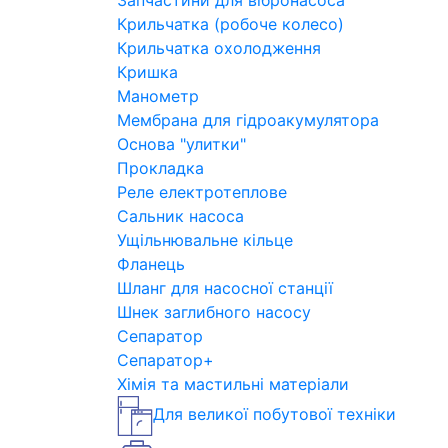
Запчастини для вібронасоса
Крильчатка (робоче колесо)
Крильчатка охолодження
Кришка
Манометр
Мембрана для гідроакумулятора
Основа "улитки"
Прокладка
Реле електротеплове
Сальник насоса
Ущільнювальне кільце
Фланець
Шланг для насосної станції
Шнек заглибного насосу
Сепаратор
Сепаратор+
Хімія та мастильні матеріали
Для великої побутової техніки