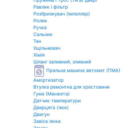
Пружина і трос (тяга) двері
Равлик і фільтр
Розбризкувач (імпеллер)
Ролик
Ручка
Сальник
Тен
Ущільнювач
Хімія
Шланг заливний, зливний
Пральна машина автомат (ПМА)
Амортизатор
Втулка ремонтна для хрестовини
Гума (Манжета)
Датчик температури
Дверцята (люк)
Двигун
Завіса люка