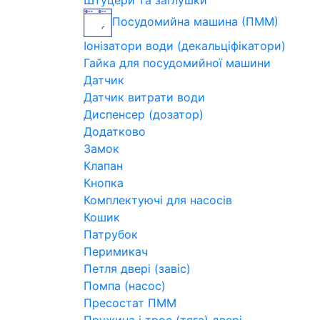
Штуцери та заглушки
Посудомийна машина (ПММ)
Іонізатори води (декальціфікатори)
Гайка для посудомийної машини
Датчик
Датчик витрати води
Диспенсер (дозатор)
Додатково
Замок
Клапан
Кнопка
Комплектуючі для насосів
Кошик
Патрубок
Перимикач
Петля двері (завіс)
Помпа (насос)
Пресостат ПММ